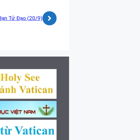
Bạn Tử Ðạo (20/9)