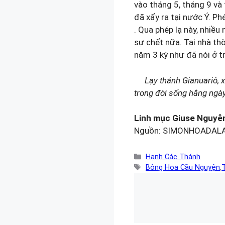
vào tháng 5, tháng 9 và
đã xẩy ra tại nước Ý. P
. Qua phép lạ này, nhiều
sự chết nữa. Tại nhà th
năm 3 kỳ như đã nói ở t
Lạy thánh Gianuariô, 
trong đời sống hằng ngà
Linh mục Giuse Nguyễ
Nguồn: SIMONHOADAL
Danh
Hạnh Các Thánh
mục
Thẻ
Bông Hoa Cầu Nguyện
,