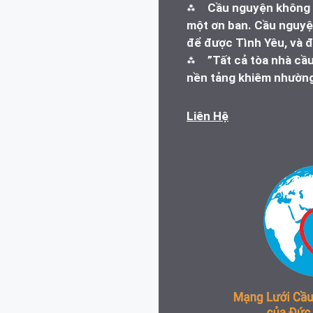
⁂
Cầu nguyện không l
một ơn ban. Cầu nguyện
để được Tình Yêu, và đ
⁂
”Tất cả tòa nhà cầ
nền tảng khiêm nhường
Liên Hệ