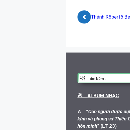
Thánh Rôbertô Be
🌸 ALBUM NHẠC
⁂
”
Con người được dựn
kính và phụng sự Thiên C
hồn mình
” (LT 23)