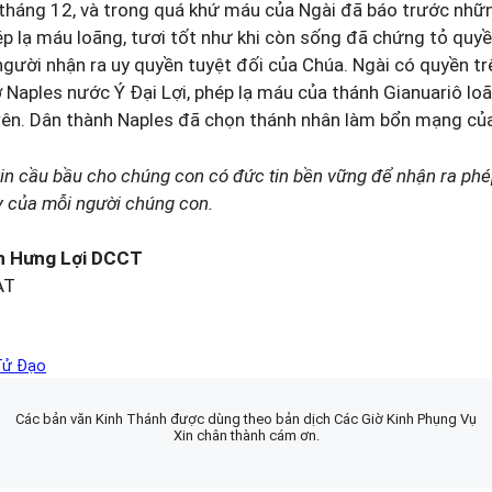
 tháng 12, và trong quá khứ máu của Ngài đã báo trước nhữn
hép lạ máu loãng, tươi tốt như khi còn sống đã chứng tỏ quy
 người nhận ra uy quyền tuyệt đối của Chúa. Ngài có quyền t
ờ Naples nước Ý Ðại Lợi, phép lạ máu của thánh Gianuariô loã
rên. Dân thành Naples đã chọn thánh nhân làm bổn mạng của
xin cầu bầu cho chúng con có đức tin bền vững để nhận ra phé
y của mỗi người chúng con.
n Hưng Lợi DCCT
AT
Tử Đạo
Các bản văn Kinh Thánh được dùng theo bản dịch Các Giờ Kinh Phụng Vụ
Xin chân thành cám ơn.