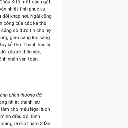
 Chúa Kitô một cách gắt
vẫn nhiệt tình phục vụ
 dội khắp nơi. Ngài cũng
ấn công của các kẻ thù
 củng cố đức tin cho họ
công giáo càng lúc càng
tay kẻ thù. Thánh hân bị
 dữ xâu xé thân xác,
ánh nhân vẹn toàn.
 lãnh phần thưởng đời
òng nhiệt thành, sự
a làm cho máu Ngài luôn
 minh điều đó. Bình
 loãng ra một năm 3 lần