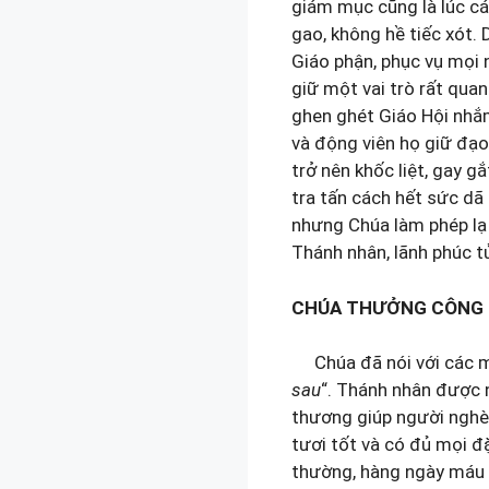
giám mục cũng là lúc cá
gao, không hề tiếc xót. 
Giáo phận, phục vụ mọi 
giữ một vai trò rất qua
ghen ghét Giáo Hội nhắm
và động viên họ giữ đạo
trở nên khốc liệt, gay g
tra tấn cách hết sức dã 
nhưng Chúa làm phép lạ
Thánh nhân, lãnh phúc 
CHÚA THƯỞNG CÔNG 
Chúa đã nói với các m
sau
“. Thánh nhân được n
thương giúp người nghèo
tươi tốt và có đủ mọi đ
thường, hàng ngày máu 