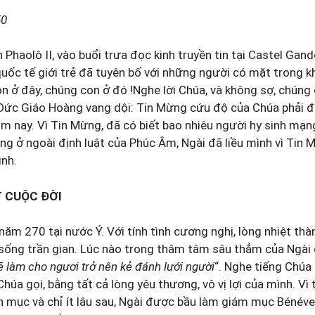
50
aolô II, vào buổi trưa đọc kinh truyền tin tại Castel Gan
quốc tế giới trẻ đã tuyên bố với những người có mặt trong k
n ở đây, chúng con ở đó !Nghe lời Chúa, và không sợ, chúng 
a Ðức Giáo Hoàng vang dội: Tin Mừng cứu độ của Chúa phải 
m nay. Vì Tin Mừng, đã có biết bao nhiêu người hy sinh mạ
g ở ngoài định luật của Phúc Âm, Ngài đã liều mình vì Tin 
nh.
 CUỘC ÐỜI
m 270 tại nước Ý. Với tính tình cương nghị, lòng nhiệt th
 sống trần gian. Lúc nào trong thâm tâm sâu thẳm của Ngài 
ẽ làm cho ngươi trở nên kẻ đánh lưới người
“. Nghe tiếng Chúa
úa gọi, bằng tất cả lòng yêu thương, vô vị lợi của mình. Vì
nh mục và chỉ ít lâu sau, Ngài được bầu làm giám mục Bénéve