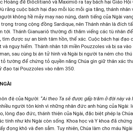
c Hoàng đế Ðiôclitianô và Maximiô ra tay bách hại Giáo Hội
Dù rằng cuộc bách hại đạo mỗi lúc mỗi gia tăng, thánh nhân 
người không hề mảy may nao núng, danh tiếng của Ngài vang
n trọng trong cộng đồng Sardique, nên Thánh nhân là đích t
 tới. Thánh Gianuariô thường đi thăm viếng các tù nhân để
, tìm được sự an bình tâm hồn, thể xác. Cuộc bách hại đạo 
ắt và nguy hiểm. Thánh nhân tới miền Pouzzoles và bị sa vào 
man, sau cùng bị án tử hình và Ngài bị người ta ném cho thú
 tỏ tường để chứng tỏ quyền năng Chúa gìn giữ thân xác th
tử đạo tại Pouzzoles vào năm 350.
NGÀI
ôn đệ của Người: “
Ai theo Ta sẽ được gấp trăm ở đời này và
hiều người tôn kính vì những nhân đức anh hùng của Ngài: l
, lòng đạo đức, thánh thiện của Ngài, đặc biệt phép lạ Chú
ặc tính như khi Ngài còn sống. Khoa học và Y khoa đã chứng
ấy đọng khô và đen sẫm. Tuy nhiên, Chúa làm cho máu Ngài