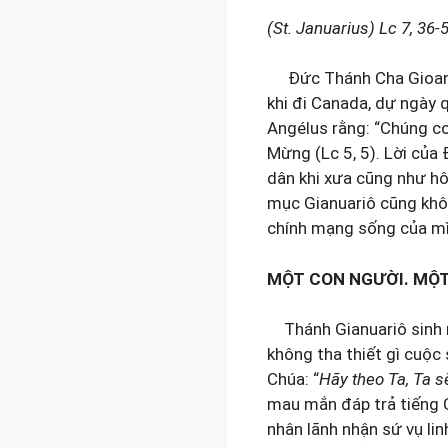
(St. Januarius) Lc 7, 36-
Ðức Thánh Cha Gioan Ph
khi đi Canada, dự ngày 
Angélus rằng: “Chúng co
Mừng (Lc 5, 5). Lời củ
dân khi xưa cũng như hô
mục Gianuariô cũng khôn
chính mạng sống của mì
MỘT CON NGƯỜI. MỘT
Thánh Gianuariô sinh nă
không tha thiết gì cuộc
Chúa: “
Hãy theo Ta, Ta s
mau mắn đáp trả tiếng Ch
nhân lãnh nhận sứ vụ li