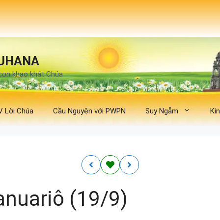
UHANA
con khao khát Chúa
V Lời Chúa
Cầu Nguyện với PWPN
Suy Ngẫm
Ki
nuariô (19/9)