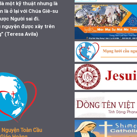
à một kỹ thuật nhưng là
 là ở lại với Chúa Giê-su
ược Người sai đi.
u nguyện được xây trên
” (Teresa Avila)