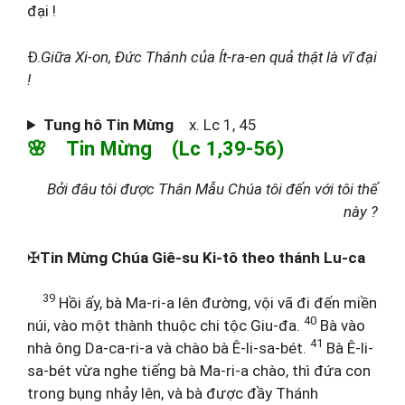
đại !
Đ.
Giữa Xi-on, Đức Thánh của Ít-ra-en quả thật là vĩ đại
!
Tung hô Tin Mừng
x. Lc 1, 45
🌸 Tin Mừng (Lc 1,39-56)
Bởi đâu tôi được Thân Mẫu Chúa tôi đến với tôi thế
này ?
✠
Tin Mừng Chúa Giê-su Ki-tô theo thánh Lu-ca
39
Hồi ấy, bà Ma-ri-a lên đường, vội vã đi đến miền
40
núi, vào một thành thuộc chi tộc Giu-đa.
Bà vào
41
nhà ông Da-ca-ri-a và chào bà Ê-li-sa-bét.
Bà Ê-li-
sa-bét vừa nghe tiếng bà Ma-ri-a chào, thì đứa con
trong bụng nhảy lên, và bà được đầy Thánh