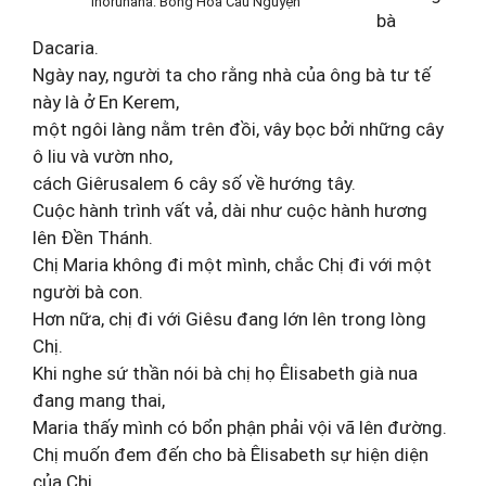
Inoruhana: Bông Hoa Cầu Nguyện
bà
Dacaria.
Ngày nay, người ta cho rằng nhà của ông bà tư tế
này là ở En Kerem,
một ngôi làng nằm trên đồi, vây bọc bởi những cây
ô liu và vườn nho,
cách Giêrusalem 6 cây số về hướng tây.
Cuộc hành trình vất vả, dài như cuộc hành hương
lên Đền Thánh.
Chị Maria không đi một mình, chắc Chị đi với một
người bà con.
Hơn nữa, chị đi với Giêsu đang lớn lên trong lòng
Chị.
Khi nghe sứ thần nói bà chị họ Êlisabeth già nua
đang mang thai,
Maria thấy mình có bổn phận phải vội vã lên đường.
Chị muốn đem đến cho bà Êlisabeth sự hiện diện
của Chị.