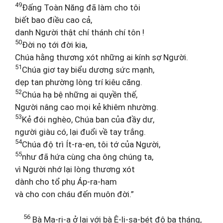
49
Đấng Toàn Năng đã làm cho tôi
biết bao điều cao cả,
danh Người thật chí thánh chí tôn !
50
Đời nọ tới đời kia,
Chúa hằng thương xót những ai kính sợ Người.
51
Chúa giơ tay biểu dương sức mạnh,
dẹp tan phường lòng trí kiêu căng.
52
Chúa hạ bệ những ai quyền thế,
Người nâng cao mọi kẻ khiêm nhường.
53
Kẻ đói nghèo, Chúa ban của đầy dư,
người giàu có, lại đuổi về tay trắng.
54
Chúa độ trì Ít-ra-en, tôi tớ của Người,
55
như đã hứa cùng cha ông chúng ta,
vì Người nhớ lại lòng thương xót
dành cho tổ phụ Áp-ra-ham
và cho con cháu đến muôn đời.”
56
Bà Ma-ri-a ở lại với bà Ê-li-sa-bét độ ba tháng,