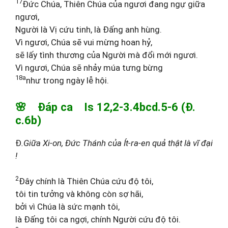
17
Đức Chúa, Thiên Chúa của ngươi đang ngự giữa
ngươi,
Người là Vị cứu tinh, là Đấng anh hùng.
Vì ngươi, Chúa sẽ vui mừng hoan hỷ,
sẽ lấy tình thương của Người mà đổi mới ngươi.
Vì ngươi, Chúa sẽ nhảy múa tưng bừng
18a
như trong ngày lễ hội.
🌸 Đáp ca Is 12,2-3.4bcd.5-6 (Đ.
c.6b)
Đ
.Giữa Xi-on, Đức Thánh của Ít-ra-en quả thật là vĩ đại
!
2
Đây chính là Thiên Chúa cứu độ tôi,
tôi tin tưởng và không còn sợ hãi,
bởi vì Chúa là sức mạnh tôi,
là Đấng tôi ca ngợi, chính Người cứu độ tôi.