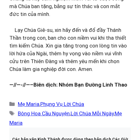
mà Chúa ban tặng, bằng sự tín thác và con mắt
đức tin của mình.
Lạy Chúa Giê-su, xin hãy đến và đổ đầy Thánh
Thần trong con, ban cho con niềm vui khi tha thiết
tìm kiếm Chúa. Xin gia tăng trong con lòng tin vào
lời hứa của Ngài, thêm hy vọng vào niềm vui vĩnh
cửu trên Thiên Đàng và thêm yêu mến khi chọn
Chúa làm gia nghiệp đời con. Amen.
—//—-//—–Biên dịch: Nhóm Bạn Đường Linh Thao
Danh
Mẹ Maria
,
Phụng Vụ Lời Chúa
mục
Thẻ
Bông Hoa Cầu Nguyện
,
Lời Chúa Mỗi Ngày
,
Mẹ
Maria
Các bản văn Kinh Thánh được dùng theo bản dịch Các Giờ