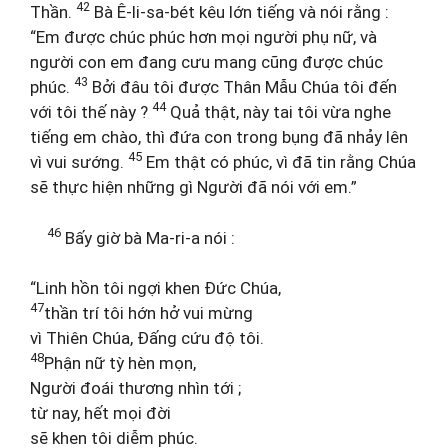
42
Thần.
Bà Ê-li-sa-bét kêu lớn tiếng và nói rằng :
“Em được chúc phúc hơn mọi người phụ nữ, và
người con em đang cưu mang cũng được chúc
43
phúc.
Bởi đâu tôi được Thân Mẫu Chúa tôi đến
44
với tôi thế này ?
Quả thật, này tai tôi vừa nghe
tiếng em chào, thì đứa con trong bụng đã nhảy lên
45
vì vui sướng.
Em thật có phúc, vì đã tin rằng Chúa
sẽ thực hiện những gì Người đã nói với em.”
46
Bấy giờ bà Ma-ri-a nói :
“Linh hồn tôi ngợi khen Đức Chúa,
47
thần trí tôi hớn hở vui mừng
vì Thiên Chúa, Đấng cứu độ tôi.
48
Phận nữ tỳ hèn mọn,
Người đoái thương nhìn tới ;
từ nay, hết mọi đời
sẽ khen tôi diễm phúc.