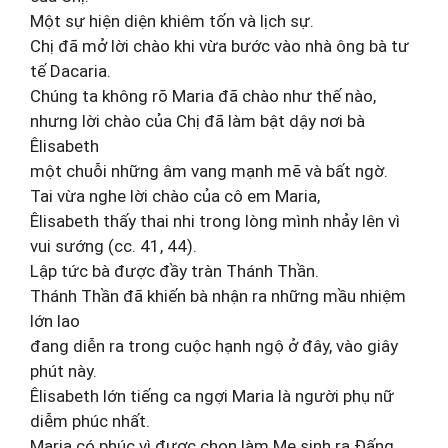
Một sự hiện diện khiêm tốn và lịch sự.
Chị đã mở lời chào khi vừa bước vào nhà ông bà tư
tế Dacaria.
Chúng ta không rõ Maria đã chào như thế nào,
nhưng lời chào của Chị đã làm bật dậy nơi bà
Êlisabeth
một chuỗi những âm vang mạnh mẽ và bất ngờ.
Tai vừa nghe lời chào của cô em Maria,
Êlisabeth thấy thai nhi trong lòng mình nhảy lên vì
vui sướng (cc. 41, 44).
Lập tức bà được đầy tràn Thánh Thần.
Thánh Thần đã khiến bà nhận ra những mầu nhiệm
lớn lao
đang diễn ra trong cuộc hạnh ngộ ở đây, vào giây
phút này.
Êlisabeth lớn tiếng ca ngợi Maria là người phụ nữ
diễm phúc nhất.
Maria có phúc vì được chọn làm Mẹ sinh ra Đấng