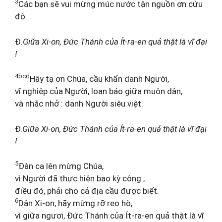
3
Các bạn sẽ vui mừng múc nước tận nguồn ơn cứu
độ.
Đ
.Giữa Xi-on, Đức Thánh của Ít-ra-en quả thật là vĩ đại
!
4bcd
Hãy tạ ơn Chúa, cầu khẩn danh Người,
vĩ nghiệp của Người, loan báo giữa muôn dân,
và nhắc nhở : danh Người siêu việt.
Đ.
Giữa Xi-on, Đức Thánh của Ít-ra-en quả thật là vĩ đại
!
5
Đàn ca lên mừng Chúa,
vì Người đã thực hiện bao kỳ công ;
điều đó, phải cho cả địa cầu được biết.
6
Dân Xi-on, hãy mừng rỡ reo hò,
vì giữa ngươi, Đức Thánh của Ít-ra-en quả thật là vĩ