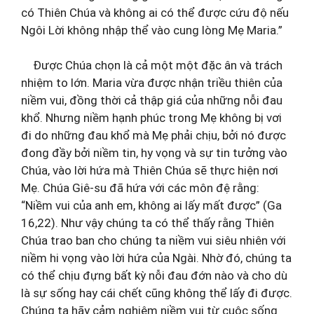
có Thiên Chúa và không ai có thể được cứu độ nếu
Ngôi Lời không nhập thể vào cung lòng Mẹ Maria.”
Được Chúa chọn là cả một một đặc ân và trách
nhiệm to lớn. Maria vừa được nhận triều thiên của
niềm vui, đồng thời cả thập giá của những nỗi đau
khổ. Nhưng niềm hạnh phúc trong Mẹ không bị vơi
đi do những đau khổ mà Mẹ phải chịu, bởi nó được
đong đầy bởi niềm tin, hy vọng và sự tin tưởng vào
Chúa, vào lời hứa mà Thiên Chúa sẽ thực hiện nơi
Mẹ. Chúa Giê-su đã hứa với các môn đệ rằng:
“Niềm vui của anh em, không ai lấy mất được” (Ga
16,22). Như vậy chúng ta có thể thấy rằng Thiên
Chúa trao ban cho chúng ta niềm vui siêu nhiên với
niềm hi vọng vào lời hứa của Ngài. Nhờ đó, chúng ta
có thể chịu đựng bất kỳ nỗi đau đớn nào và cho dù
là sự sống hay cái chết cũng không thể lấy đi được.
Chúng ta hãy cảm nghiệm niềm vui từ cuộc sống