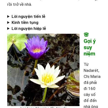
rồi trở về nhà.
Lời nguyện tiến lễ
Kinh tiền tụng
Lời nguyện hiệp lễ
🌸
Gợi ý
suy
niệm
Từ
Nadarét,
Chị Maria
đã phải
đi 160
cây số
để đến
nhà ông