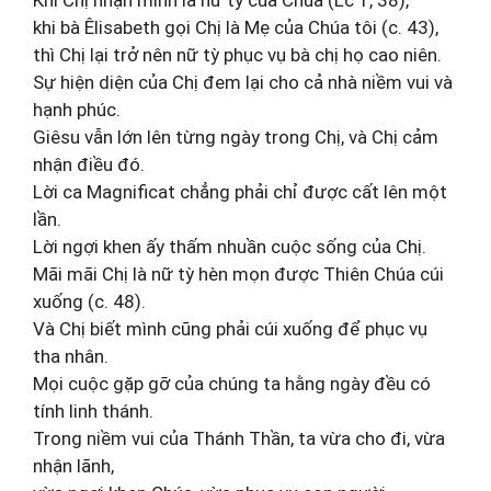
Khi Chị nhận mình là nữ tỳ của Chúa (Lc 1, 38),
khi bà Êlisabeth gọi Chị là Mẹ của Chúa tôi (c. 43),
thì Chị lại trở nên nữ tỳ phục vụ bà chị họ cao niên.
Sự hiện diện của Chị đem lại cho cả nhà niềm vui và
hạnh phúc.
Giêsu vẫn lớn lên từng ngày trong Chị, và Chị cảm
nhận điều đó.
Lời ca Magnificat chẳng phải chỉ được cất lên một
lần.
Lời ngợi khen ấy thấm nhuần cuộc sống của Chị.
Mãi mãi Chị là nữ tỳ hèn mọn được Thiên Chúa cúi
xuống (c. 48).
Và Chị biết mình cũng phải cúi xuống để phục vụ
tha nhân.
Mọi cuộc gặp gỡ của chúng ta hằng ngày đều có
tính linh thánh.
Trong niềm vui của Thánh Thần, ta vừa cho đi, vừa
nhận lãnh,