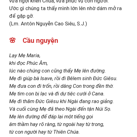
vừa ngợi khen Chúa, vừa phục vụ con người.
Ước gì chúng ta thấy mình lớn lên nhờ dám mở ra
để gặp gỡ.
(Lm. Antôn Nguyễn Cao Siêu, S.J.)
🌸 Cầu nguyện
Lạy Mẹ Maria,
khi đọc Phúc Âm,
lúc nào chúng con cũng thấy Mẹ lên đường.
Mẹ đi giúp bà Isave, rồi đi Bêlem sinh Đức Giêsu.
Mẹ đưa con đi trốn, rồi dâng Con trong đền thờ.
Mẹ tìm con bị lạc và đi dự tiệc cưới ở Cana.
Mẹ đi thăm Đức Giêsu khi Ngài đang rao giảng.
Và cuối cùng Mẹ đã theo Ngài đến tận Núi Sọ.
Mẹ lên đường để đáp lại một tiếng gọi
âm thầm hay rõ ràng, từ ngoài hay từ trong,
từ con người hay từ Thiên Chúa.