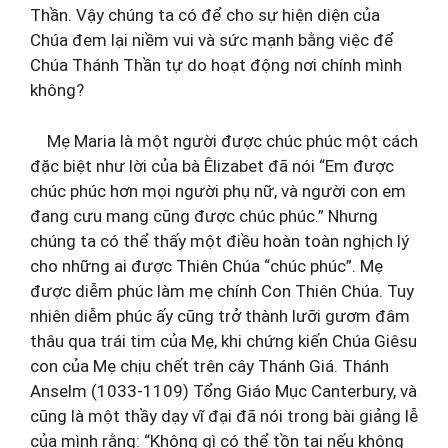
Thần. Vậy chúng ta có để cho sự hiện diện của
Chúa đem lại niềm vui và sức mạnh bằng việc để
Chúa Thánh Thần tự do hoạt động nơi chính mình
không?
Mẹ Maria là một người được chúc phúc một cách
đặc biệt như lời của bà Êlizabet đã nói “Em được
chúc phúc hơn mọi người phụ nữ, và người con em
đang cưu mang cũng được chúc phúc.” Nhưng
chúng ta có thể thấy một điều hoàn toàn nghịch lý
cho những ai được Thiên Chúa “chúc phúc”. Mẹ
được diễm phúc làm mẹ chính Con Thiên Chúa. Tuy
nhiên diễm phúc ấy cũng trở thành lưỡi gươm đâm
thâu qua trái tim của Mẹ, khi chứng kiến Chúa Giêsu
con của Mẹ chịu chết trên cây Thánh Giá. Thánh
Anselm (1033-1109) Tổng Giáo Mục Canterbury, và
cũng là một thầy dạy vĩ đại đã nói trong bài giảng lễ
của mình rằng: “Không gì có thể tồn tại nếu không