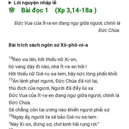
Lời nguyện nhập lễ
🌸 Bài đọc 1 (Xp 3,14-18a )
Đức Vua của Ít-ra-en đang ngự giữa ngươi, chính là
Đức Chúa.
Bài trích sách ngôn sứ Xô-phô-ni-a
14
Reo vui lên, hỡi thiếu nữ Xi-on,
hò vang dậy đi nào, nhà Ít-ra-en hỡi !
Hỡi thiếu nữ Giê-ru-sa-lem, hãy nức lòng phấn khởi.
15
Án lệnh phạt ngươi, Đức Chúa đã rút lại,
thù địch của ngươi, Người đã đẩy lùi xa.
Đức Vua của Ít-ra-en đang ngự giữa ngươi, chính là
Đức Chúa.
Sẽ chẳng còn tai ương nào khiến ngươi phải sợ.
16
Ngày ấy, người ta sẽ bảo Giê-ru-sa-lem :
“Này Xi-on, đừng sợ, chớ kinh hãi rụng rời.”