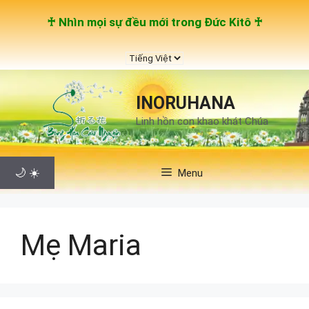
Chuyển
♰ Nhìn mọi sự đều mới trong Đức Kitô ♰
đến
nội
Chọn
dung
một
ngôn
INORUHANA
ngữ
Linh hồn con khao khát Chúa
🌙
☀️
Menu
Mẹ Maria