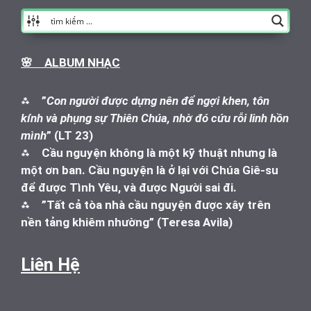
🌸 ALBUM NHẠC
⁂
”
Con người được dựng nên để ngợi khen, tôn
kính và phụng sự Thiên Chúa, nhờ đó cứu rỗi linh hồn
mình
” (LT 23)
⁂
Cầu nguyện không là một kỹ thuật nhưng là
một ơn ban. Cầu nguyện là ở lại với Chúa Giê-su
để được Tình Yêu, và được Người sai đi.
⁂
”Tất cả tòa nhà cầu nguyện được xây trên
nền tảng khiêm nhường” (Teresa Avila)
Liên Hệ