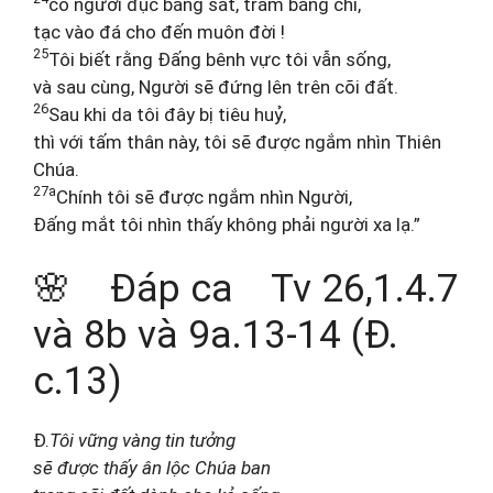
có người đục bằng sắt, trám bằng chì,
tạc vào đá cho đến muôn đời !
25
Tôi biết rằng Đấng bênh vực tôi vẫn sống,
và sau cùng, Người sẽ đứng lên trên cõi đất.
26
Sau khi da tôi đây bị tiêu huỷ,
thì với tấm thân này, tôi sẽ được ngắm nhìn Thiên
Chúa.
27a
Chính tôi sẽ được ngắm nhìn Người,
Đấng mắt tôi nhìn thấy không phải người xa lạ.”
🌸 Đáp ca Tv 26,1.4.7
và 8b và 9a.13-14 (Đ.
c.13)
Đ.
Tôi vững vàng tin tưởng
sẽ được thấy ân lộc Chúa ban