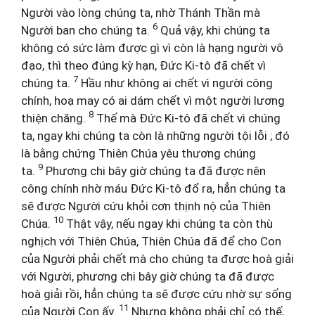
Người vào lòng chúng ta, nhờ Thánh Thần mà
6
Người ban cho chúng ta.
Quả vậy, khi chúng ta
không có sức làm được gì vì còn là hạng người vô
đạo, thì theo đúng kỳ hạn, Đức Ki-tô đã chết vì
7
chúng ta.
Hầu như không ai chết vì người công
chính, hoạ may có ai dám chết vì một người lương
8
thiện chăng.
Thế mà Đức Ki-tô đã chết vì chúng
ta, ngay khi chúng ta còn là những người tội lỗi ; đó
là bằng chứng Thiên Chúa yêu thương chúng
9
ta.
Phương chi bây giờ chúng ta đã được nên
công chính nhờ máu Đức Ki-tô đổ ra, hẳn chúng ta
sẽ được Người cứu khỏi cơn thịnh nộ của Thiên
10
Chúa.
Thật vậy, nếu ngay khi chúng ta còn thù
nghịch với Thiên Chúa, Thiên Chúa đã để cho Con
của Người phải chết mà cho chúng ta được hoà giải
với Người, phương chi bây giờ chúng ta đã được
hoà giải rồi, hẳn chúng ta sẽ được cứu nhờ sự sống
11
của Người Con ấy.
Nhưng không phải chỉ có thế,