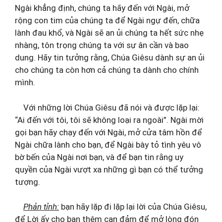
Ngài khẳng định, chúng ta hãy đến với Ngài, mở
rộng con tim của chúng ta để Ngài ngự đến, chữa
lành đau khổ, và Ngài sẽ an ủi chúng ta hết sức nhẹ
nhàng, tôn trọng chúng ta với sự ân cần và bao
dung. Hãy tin tưởng rằng, Chúa Giêsu dành sự an ủi
cho chúng ta còn hơn cả chúng ta dành cho chính
mình.
Với những lời Chúa Giêsu đã nói và được lặp lại:
“Ai đến với tôi, tôi sẽ không loại ra ngoài”. Ngài mời
gọi bạn hãy chạy đến với Ngài, mở cửa tâm hồn để
Ngài chữa lành cho bạn, để Ngài bày tỏ tình yêu vô
bờ bến của Ngài nơi bạn, và để bạn tin rằng uy
quyền của Ngài vượt xa những gì bạn có thể tưởng
tượng.
Phản tỉnh:
bạn hãy lặp đi lặp lại lời của Chúa Giêsu,
để Lời ấy cho bạn thêm can đảm để mở lòng đón