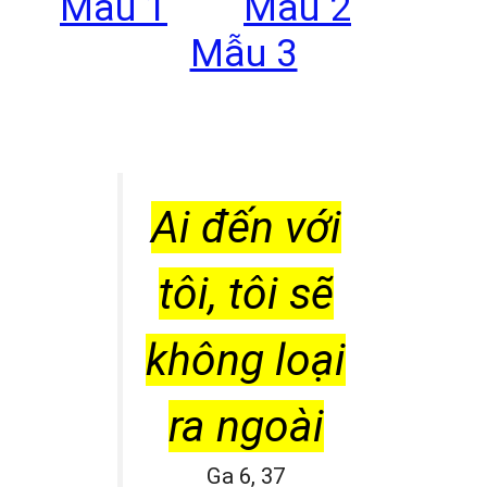
Mẫu 1
Mẫu 2
Mẫu 3
Ai đến với
tôi, tôi sẽ
không loại
ra ngoài
Ga 6, 37