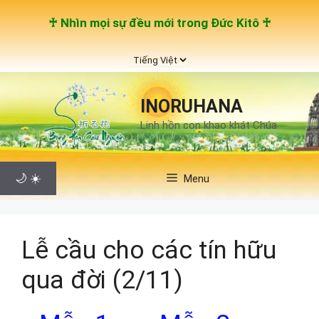
Chuyển
♰ Nhìn mọi sự đều mới trong Đức Kitô ♰
đến
nội
Chọn
dung
một
ngôn
INORUHANA
ngữ
Linh hồn con khao khát Chúa
🌙
☀️
Menu
Lễ cầu cho các tín hữu
qua đời (2/11)