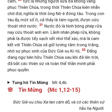
cầm,
tức là những người xưa đã không vâng
phục Thiên Chúa, trong thời Thiên Chúa kiên nhẫn
chờ đợi, nghĩa là thời ông Nô-ê đóng tàu. Trong con
tàu ấy, một số ít, cả thảy là tám người, được cứu
21
thoát nhờ nước.
Nước đó là hình bóng phép rửa
nay cứu thoát anh em. Lãnh nhận phép rửa, không
phải là được tẩy sạch vết nhơ thể xác, mà là cam
kết với Thiên Chúa sẽ giữ lương tâm trong trắng,
22
nhờ sự phục sinh của Đức Giê-su Ki-tô,
Đấng
đang ngự bên hữu Thiên Chúa sau khi đã lên trời,
đã bắt các thiên sứ và toàn thể thần minh phải
phục quyền.
Tung hô Tin Mừng
Mt 4,4b
🌸 Tin Mừng (Mc 1,12-15)
Đức Giê-su chịu Xa-tan cám dỗ, và có các thiên sứ
hầu hạ Người.