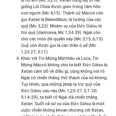
bị nó ám (Mc 3,23). Xatan cũng lấy đi hạt
giống Lời Chúa được gieo trong tâm hồn
con người (Mc 4,15). Thánh sử Máccô còn
gọi Xatan là Bêendêbun, là tướng của các
quỷ (Mc 3,22). Nhiệm vụ của Đức Giêsu là
trừ quỷ (daimonia, Mc 1,34.39). Ngài còn
cho các môn đệ quyền này (Mc 3,15; 6,13).
Quỷ còn được gọi là các thần ô uế (Mc
1,23.27; 3,11).
Khác với Tin Mừng Mátthêu và Luca, Tin
Mừng Máccô không cho ta biết Đức Giêsu bị
Xatan cám dỗ về điều gì, cũng không nói rõ
Ngài có chiến thắng thử thách của nó không.
Tuy nhiên, qua những phép lạ trừ quỷ của
Đức Giêsu sau này (Mc 1,23-27; 5,1-20;
9,14-29), ta biết rõ Ngài đã chiến thắng
Xatan. Suốt cả sứ vụ của Đức Giêsu là một
cuộc chiến không khoan nhượng với Xatan,