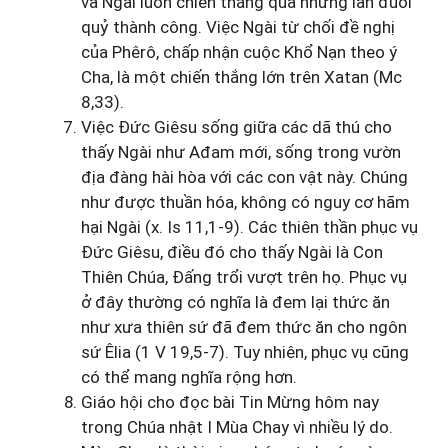
và Ngài luôn chiến thắng qua những lần đuổi
quỷ thành công. Việc Ngài từ chối đề nghị
của Phêrô, chấp nhận cuộc Khổ Nạn theo ý
Cha, là một chiến thắng lớn trên Xatan (Mc
8,33).
Việc Đức Giêsu sống giữa các dã thú cho
thấy Ngài như Ađam mới, sống trong vườn
địa đàng hài hòa với các con vật này. Chúng
như được thuần hóa, không có nguy cơ hãm
hại Ngài (x. Is 11,1-9). Các thiên thần phục vụ
Đức Giêsu, điều đó cho thấy Ngài là Con
Thiên Chúa, Đấng trổi vượt trên họ. Phục vụ
ở đây thường có nghĩa là đem lại thức ăn
như xưa thiên sứ đã đem thức ăn cho ngôn
sứ Êlia (1 V 19,5-7). Tuy nhiên, phục vụ cũng
có thể mang nghĩa rộng hơn.
Giáo hội cho đọc bài Tin Mừng hôm nay
trong Chúa nhật I Mùa Chay vì nhiều lý do.