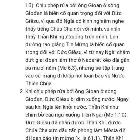
15). Chịu phép rửa bởi ông Gioan ở sông
Giođan là biến cố quan trọng đối với Đức
Giêsu, vì qua đó Ngài có kinh nghiệm nghe
thấy tiếng Chúa Cha nói với mình, và nhìn
thấy Thần Khí ngự xuống trên mình. Lên
đường rao giảng Tin Mừng là biến cố quan
trọng đối với Đức Giêsu, vì từ nay Ngài chấm
dứt giai đoạn làm thợ ở Nadarét kéo dài gần
ba mươi năm (Mc 6,3), nhưng sẽ tập trung
vào sứ mạng đi khắp nơi loan báo về Nước
Thiên Chúa.
Khi chịu phép rửa bởi ông Gioan ở sông
Giođan, Đức Giêsu bị dìm xuống nước. Ngay
sau khi Ngài lên khỏi nước, Thần Khí như
chim bồ câu ngự xuống trên Ngài (Mc 1,10).
Đức Giêsu đã nhận được Thần Khí, được
Chúa Cha xức dầu tấn phong làm Mêsia để
đi loan báo tin mừng (x. Is 61,1). Thần Khí