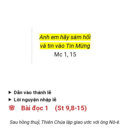
Anh em hãy sám hối
và tin vào Tin Mừng
Mc 1, 15
Dẫn vào thánh lễ
Lời nguyện nhập lễ
🌸 Bài đọc 1 (St 9,8-15)
Sau hồng thuỷ, Thiên Chúa lập giao ước với ông Nô-ê.