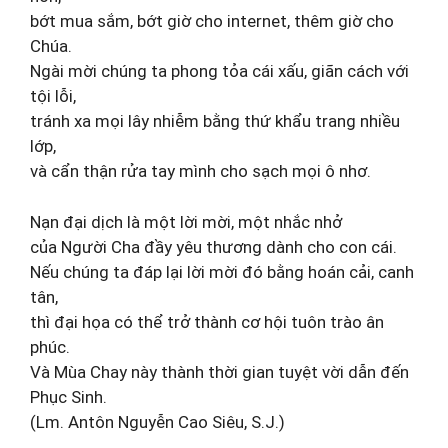
bớt mua sắm, bớt giờ cho internet, thêm giờ cho
Chúa.
Ngài mời chúng ta phong tỏa cái xấu, giãn cách với
tội lỗi,
tránh xa mọi lây nhiễm bằng thứ khẩu trang nhiều
lớp,
và cẩn thận rửa tay mình cho sạch mọi ô nhơ.
Nạn đại dịch là một lời mời, một nhắc nhở
của Người Cha đầy yêu thương dành cho con cái.
Nếu chúng ta đáp lại lời mời đó bằng hoán cải, canh
tân,
thì đại họa có thể trở thành cơ hội tuôn trào ân
phúc.
Và Mùa Chay này thành thời gian tuyệt vời dẫn đến
Phục Sinh.
(Lm. Antôn Nguyễn Cao Siêu, S.J.)