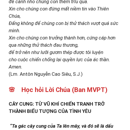
để cành nho chúng con thêm trĩu quả.
Xin cho chúng con đừng mất niềm tin vào Thiên
Chúa,
Đấng không để chúng con bị thử thách vượt quá sức
mình.
Xin cho chúng con trưởng thành hơn, cứng cáp hơn
qua những thử thách đau thương,
để trở nên như lưỡi gươm thép được tôi luyện
cho cuộc chiến chống lại quyền lực của ác thần.
Amen.
(Lm. Antôn Nguyễn Cao Siêu, S.J.)
🌸 Học hỏi Lời Chúa (Ban MVPT)
CÂY CUNG: TỪ VŨ KHÍ CHIẾN TRANH TRỞ
THÀNH BIỂU TƯỢNG CỦA TÌNH YÊU
“Ta gác cây cung của Ta lên mây,
và đó sẽ là dấu