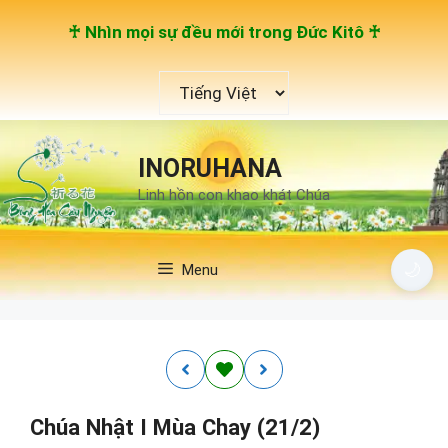
Chuyển
♰ Nhìn mọi sự đều mới trong Đức Kitô ♰
đến
nội
Chọn
dung
một
ngôn
ngữ
INORUHANA
Linh hồn con khao khát Chúa
🌙
Menu
Chúa Nhật I Mùa Chay (21/2)