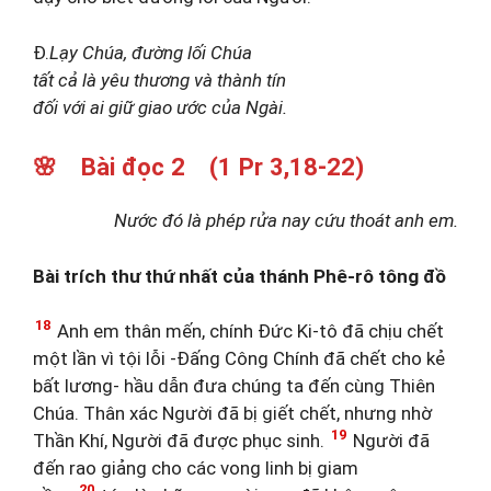
Đ.
Lạy Chúa, đường lối Chúa
tất cả là yêu thương và thành tín
đối với ai giữ giao ước của Ngài.
🌸 Bài đọc 2 (1 Pr 3,18-22)
Nước đó là phép rửa nay cứu thoát anh em.
Bài trích thư thứ nhất của thánh Phê-rô tông đồ
18
Anh em thân mến, chính Đức Ki-tô đã chịu chết
một lần vì tội lỗi -Đấng Công Chính đã chết cho kẻ
bất lương- hầu dẫn đưa chúng ta đến cùng Thiên
Chúa. Thân xác Người đã bị giết chết, nhưng nhờ
19
Thần Khí, Người đã được phục sinh.
Người đã
đến rao giảng cho các vong linh bị giam
20