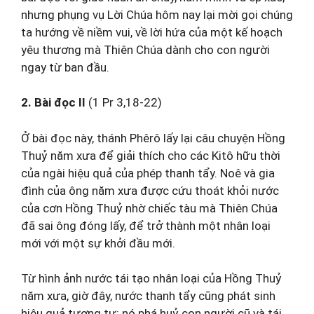
nhưng phụng vụ Lời Chúa hôm nay lại mời gọi chúng
ta hướng về niềm vui, về lời hứa của một kế hoạch
yêu thương mà Thiên Chúa dành cho con người
ngay từ ban đầu.
2. Bài đọc II
(1 Pr 3,18-22)
Ở bài đọc này, thánh Phêrô lấy lại câu chuyện Hồng
Thuỷ năm xưa để giải thích cho các Kitô hữu thời
của ngài hiệu quả của phép thanh tẩy. Noê và gia
đình của ông năm xưa được cứu thoát khỏi nước
của cơn Hồng Thuỷ nhờ chiếc tàu mà Thiên Chúa
đã sai ông đóng lấy, để trở thành một nhân loại
mới với một sự khởi đầu mới.
Từ hình ảnh nước tái tạo nhân loại của Hồng Thuỷ
năm xưa, giờ đây, nước thanh tẩy cũng phát sinh
hiệu quả tương tự: nó phá huỷ con người cũ và tái