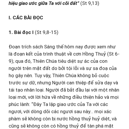
hiệu giao ước giữa Ta với cõi đất”
(St 9,13)
I. CÁC BÀI ĐỌC
1. Bài đọc I
(St 9,8-15)
Đoạn trích sách Sáng thế hôm nay được xem như
là đoạn kết của trình thuật về cơn Hồng Thuỷ (St 6-
9); qua đó, Thiên Chúa tiêu diệt sự ác của con
người trên mặt đất do bởi tội lỗi và sự sa đoạ của
họ gây nên. Tuy vậy, Thiên Chúa không bỏ cuộc
trước sự dữ, nhưng Người can thiệp để sửa dạy và
tái tạo nhân loại. Người đã bắt đầu lại với một nhân
loại mới, với lời hứa về những điều thiện hảo và mọi
phúc lành: “Đây Ta lập giao ước của Ta với các
ngươi, với dòng dõi các ngươi sau này… mọi xác
phàm sẽ không còn bị nước hồng thuỷ huỷ diệt, và
cũng sẽ không còn có hồng thuỷ để tàn phá mặt