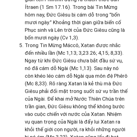
Ítraen (1 Sm 17.16). Trong bài Tin Mừng
hôm nay, Đức Giêsu bị cám dỗ trong ”bốn
mươi ngày.” Khoảng thời gian giữa biến cố
Phục sinh và Lên trời của Đức Giêsu cũng là
bốn mươi ngày (Cv 1,3).
Trong Tin Mừng Máccô, Xatan được nhắc
đến nhiều lần (Mc 1,13; 3,23.26; 4,15; 8,33).
Ngay từ khi Đức Giêsu chưa bắt đầu sứ vụ,
nó đã cám dỗ Ngài (Mc 1,13). Sau này nó
còn khéo léo cám dỗ Ngài qua môn đệ Phêrô
(Mc 8,33). Rõ ràng Xatan là kẻ thù mà Đức
Giêsu phải đối mặt trong suốt sứ vụ trần thế
của Ngài. Để khai mở Nước Thiên Chúa trên
trần gian, Đức Giêsu không thể không bước
vào cuộc chiến với nước của Xatan. Nhiệm
vụ quan trọng của Ngài là đẩy lui Xatan ra
khỏi thế giới con người, ra khỏi những người