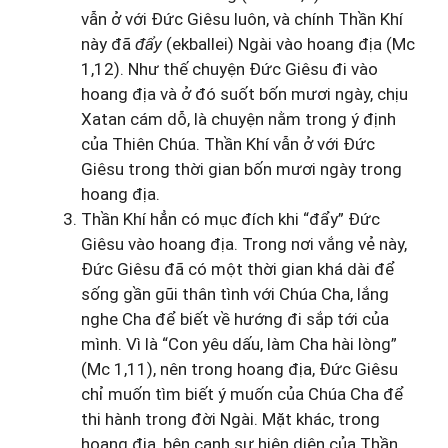
vẫn ở với Đức Giêsu luôn, và chính Thần Khí
này đã
đẩy
(ekballei) Ngài vào hoang địa (Mc
1,12). Như thế chuyện Đức Giêsu đi vào
hoang địa và ở đó suốt bốn mươi ngày, chịu
Xatan cám dỗ, là chuyện nằm trong ý định
của Thiên Chúa. Thần Khí vẫn ở với Đức
Giêsu trong thời gian bốn mươi ngày trong
hoang địa.
Thần Khí hẳn có mục đích khi “đẩy” Đức
Giêsu vào hoang địa. Trong nơi vắng vẻ này,
Đức Giêsu đã có một thời gian khá dài để
sống gần gũi thân tình với Chúa Cha, lắng
nghe Cha để biết về hướng đi sắp tới của
mình. Vì là “Con yêu dấu, làm Cha hài lòng”
(Mc 1,11), nên trong hoang địa, Đức Giêsu
chỉ muốn tìm biết ý muốn của Chúa Cha để
thi hành trong đời Ngài. Mặt khác, trong
hoang địa, bên cạnh sự hiện diện của Thần