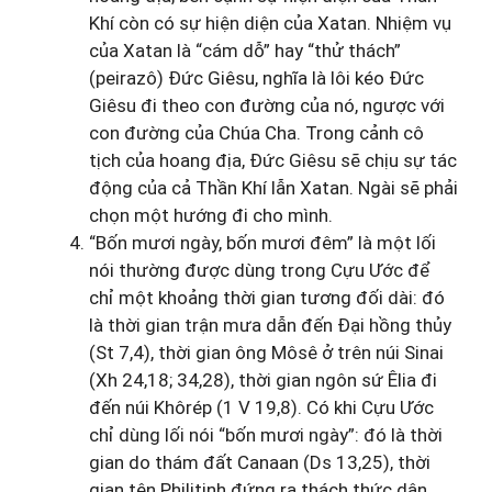
Khí còn có sự hiện diện của Xatan. Nhiệm vụ
của Xatan là “cám dỗ” hay “thử thách”
(peirazô) Đức Giêsu, nghĩa là lôi kéo Đức
Giêsu đi theo con đường của nó, ngược với
con đường của Chúa Cha. Trong cảnh cô
tịch của hoang địa, Đức Giêsu sẽ chịu sự tác
động của cả Thần Khí lẫn Xatan. Ngài sẽ phải
chọn một hướng đi cho mình.
“Bốn mươi ngày, bốn mươi đêm” là một lối
nói thường được dùng trong Cựu Ước để
chỉ một khoảng thời gian tương đối dài: đó
là thời gian trận mưa dẫn đến Đại hồng thủy
(St 7,4), thời gian ông Môsê ở trên núi Sinai
(Xh 24,18; 34,28), thời gian ngôn sứ Êlia đi
đến núi Khôrép (1 V 19,8). Có khi Cựu Ước
chỉ dùng lối nói “bốn mươi ngày”: đó là thời
gian do thám đất Canaan (Ds 13,25), thời
gian tên Philitinh đứng ra thách thức dân