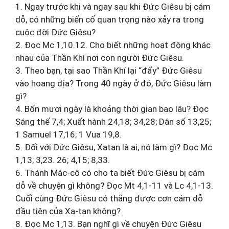
1. Ngay trước khi và ngay sau khi Đức Giêsu bị cám
dỗ, có những biến cố quan trọng nào xảy ra trong
cuộc đời Đức Giêsu?
2. Đọc Mc 1,10.12.‎‎ Cho biết những hoạt động khác
nhau của Thần Khí nơi con người Đức Giêsu.
3. Theo ‎bạn, tại sao Thần Khí lại “đẩy” Đức Giêsu
vào hoang địa? Trong 40 ngày ở đó, Đức Giêsu làm
gì?
4. Bốn mươi ngày là khoảng thời gian bao lâu? Đọc
Sáng thế 7,4; Xuất hành 24,18; 34,28; Dân số 13,25;
1 Samuel 17,16; 1 Vua 19,8.
5. Đối với Đức Giêsu, Xatan là ai, nó làm gì? Đọc Mc
1,13; 3,23. 26; 4,15; 8,33.
6. Thánh Mác-cô có cho ta biết Đức Giêsu bị cám
dỗ về chuyện gì không? Đọc Mt 4,1-11 và Lc 4,1-13.
Cuối cùng Đức Giêsu có thắng được cơn cám dỗ
đầu tiên của Xa-tan không?
8. Đọc Mc 1,13. Bạn nghĩ gì về chuyện Đức Giêsu