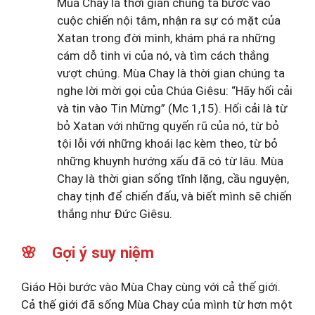
Mùa Chay là thời gian chúng ta bước vào
cuộc chiến nội tâm, nhận ra sự có mặt của
Xatan trong đời mình, khám phá ra những
cám dỗ tinh vi của nó, và tìm cách thắng
vượt chúng. Mùa Chay là thời gian chúng ta
nghe lời mời gọi của Chúa Giêsu: “Hãy hối cải
và tin vào Tin Mừng” (Mc 1,15). Hối cải là từ
bỏ Xatan với những quyến rũ của nó, từ bỏ
tội lỗi với những khoái lạc kèm theo, từ bỏ
những khuynh hướng xấu đã có từ lâu. Mùa
Chay là thời gian sống tĩnh lặng, cầu nguyện,
chay tịnh để chiến đấu, và biết mình sẽ chiến
thắng như Đức Giêsu.
🌸 Gợi ý suy niệm
Giáo Hội bước vào Mùa Chay cùng với cả thế giới.
Cả thế giới đã sống Mùa Chay của mình từ hơn một