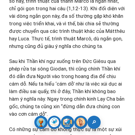
số này, trình thuật của thánh Marcô là ngắn nhất,
chỉ gói gọn trong hai câu (1,12-13). Khi đối diện với
vài dòng ngắn gọn này, đa số thường gặp khó khăn
trong việc triển khai, và vì thế, bài chia sẻ thường
được chuyển qua các trình thuật khác của Mátthêu
hay Luca. Thực tế, trình thuật Marcô, dù ngắn gọn,
nhưng cũng đủ giàu ý nghĩa cho chúng ta.
Sau khi Thần khí ngự xuống trên Đức Giêsu qua
phép rửa tại sông Giodan, thì cũng chính Thần khí
đó dẫn đưa Người vào trong hoang địa để chịu
cám dỗ. Nếu ta hiểu ‘cám dỗ’ như là việc xúi dục ai
làm điều sai quấy, thì ở đây, Thần khí không bao
hàm ý nghĩa này. Ngay trong chính kinh Lạy Cha bản
gốc, chúng ta cũng xin “đừng dẫn đưa chúng con
vào cơn cám dỗ”.
🔎
Có những sự cám dỗ không thực sự là một sự xúi