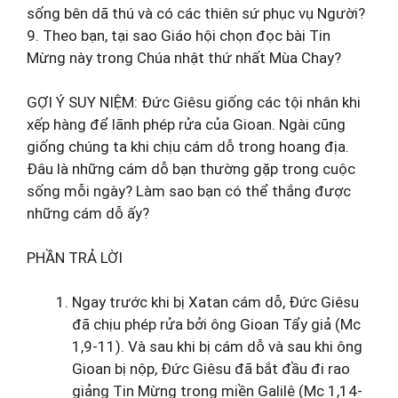
sống bên dã thú và có các thiên sứ phục vụ Người?
9. Theo bạn, tại sao Giáo hội chọn đọc bài Tin
Mừng này trong Chúa nhật thứ nhất Mùa Chay?
GỢI Ý SUY NIỆM: Đức Giêsu giống các tội nhân khi
xếp hàng để lãnh phép rửa của Gioan. Ngài cũng
giống chúng ta khi chịu cám dỗ trong hoang địa.
Đâu là những cám dỗ bạn thường gặp trong cuộc
sống mỗi ngày? Làm sao bạn có thể thắng được
những cám dỗ ấy?
PHẦN TRẢ LỜI
Ngay trước khi bị Xatan cám dỗ, Đức Giêsu
đã chịu phép rửa bởi ông Gioan Tẩy giả (Mc
1,9-11). Và sau khi bị cám dỗ và sau khi ông
Gioan bị nộp, Đức Giêsu đã bắt đầu đi rao
giảng Tin Mừng trong miền Galilê (Mc 1,14-