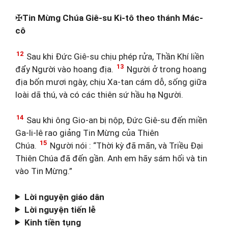
✠
Tin Mừng Chúa Giê-su Ki-tô theo thánh Mác-
cô
12
Sau khi Đức Giê-su chịu phép rửa, Thần Khí liền
13
đẩy Người vào hoang địa.
Người ở trong hoang
địa bốn mươi ngày, chịu Xa-tan cám dỗ, sống giữa
loài dã thú, và có các thiên sứ hầu hạ Người.
14
Sau khi ông Gio-an bị nộp, Đức Giê-su đến miền
Ga-li-lê rao giảng Tin Mừng của Thiên
15
Chúa.
Người nói : “Thời kỳ đã mãn, và Triều Đại
Thiên Chúa đã đến gần. Anh em hãy sám hối và tin
vào Tin Mừng.”
Lời nguyện giáo dân
Lời nguyện tiến lễ
Kinh tiền tụng