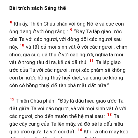
Bài trích sách Sáng thế
8
Khi ấy, Thiên Chúa phán với ông Nô-ê và các con
9
ông đang ở với ông rằng :
“Đây Ta lập giao ước
của Ta với các ngươi, với dòng dõi các ngươi sau
10
này,
và tất cả mọi sinh vật ở với các ngươi : chim
chóc, gia súc, dã thú ở với các ngươi, nghĩa là mọi
11
vật ở trong tàu đi ra, kể cả dã thú.
Ta lập giao
ước của Ta với các ngươi : mọi xác phàm sẽ không
còn bị nước hồng thuỷ huỷ diệt, và cũng sẽ không
còn có hồng thuỷ để tàn phá mặt đất nữa.”
12
Thiên Chúa phán : “Đây là dấu hiệu giao ước Ta
đặt giữa Ta với các ngươi, và với mọi sinh vật ở với
13
các ngươi, cho đến muôn thế hệ mai sau :
Ta
gác cây cung của Ta lên mây, và đó sẽ là dấu hiệu
14
giao ước giữa Ta với cõi đất.
Khi Ta cho mây kéo