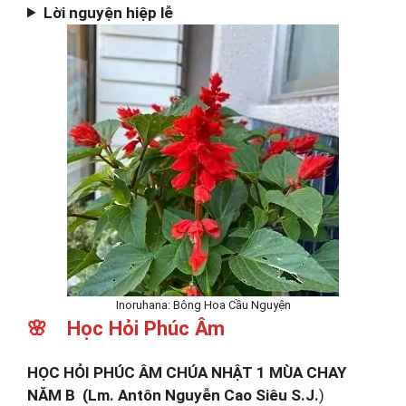
Lời nguyện hiệp lễ
Inoruhana: Bông Hoa Cầu Nguyện
🌸 Học Hỏi Phúc Âm
HỌC HỎI PHÚC ÂM CHÚA NHẬT 1 MÙA CHAY
NĂM B (Lm. Antôn Nguyễn Cao Siêu S.J.
)