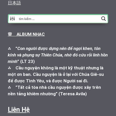
日本語
🌸 ALBUM NHẠC
⁂
”
Con người được dựng nên để ngợi khen, tôn
kính và phụng sự Thiên Chúa, nhờ đó cứu rỗi linh hồn
mình
” (LT 23)
⁂
Cầu nguyện không là một kỹ thuật nhưng là
một ơn ban. Cầu nguyện là ở lại với Chúa Giê-su
để được Tình Yêu, và được Người sai đi.
⁂
”Tất cả tòa nhà cầu nguyện được xây trên
nền tảng khiêm nhường” (Teresa Avila)
Liên Hệ