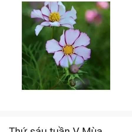
Thứ sáu tuần V Mùa