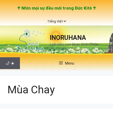
Chuyển
♰ Nhìn mọi sự đều mới trong Đức Kitô ♰
đến
nội
Chọn
dung
một
ngôn
INORUHANA
ngữ
Linh hồn con khao khát Chúa
🌙
☀️
Menu
Mùa Chay