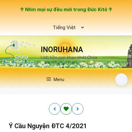
Chuyển
♰ Nhìn mọi sự đều mới trong Đức Kitô ♰
đến
nội
Chọn
dung
một
ngôn
ngữ
INORUHANA
Linh hồn con khao khát Chúa
🌙
Menu
Ý Cầu Nguyện ĐTC 4/2021