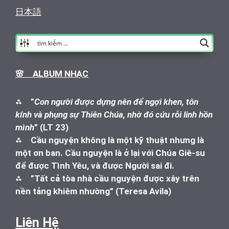
日本語
🌸 ALBUM NHẠC
⁂
”
Con người được dựng nên để ngợi khen, tôn
kính và phụng sự Thiên Chúa, nhờ đó cứu rỗi linh hồn
mình
” (LT 23)
⁂
Cầu nguyện không là một kỹ thuật nhưng là
một ơn ban. Cầu nguyện là ở lại với Chúa Giê-su
để được Tình Yêu, và được Người sai đi.
⁂
”Tất cả tòa nhà cầu nguyện được xây trên
nền tảng khiêm nhường” (Teresa Avila)
Liên Hệ