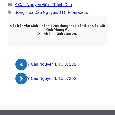
Danh
Ý Cầu Nguyện Đức Thánh Cha
mục
Thẻ
Bông Hoa Cầu Nguyện
,
ĐTC Phan-xi-cô
Các bản văn Kinh Thánh được dùng theo bản dịch Các Giờ
Kinh Phụng Vụ
Xin chân thành cám ơn.
Ý Cầu Nguyện ĐTC 3/2021
Ý Cầu Nguyện ĐTC 5/2021