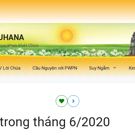
UHANA
con khao khát Chúa
V Lời Chúa
Cầu Nguyện với PWPN
Suy Ngẫm
Ki
 trong tháng 6/2020