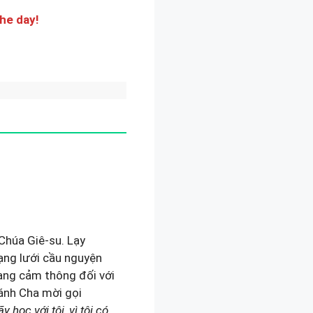
the day!
ays
????
Chúa Giê-su. Lạy
ạng lưới cầu nguyện
ạng cảm thông đối với
ánh Cha mời gọi
học với tôi, vì tôi có