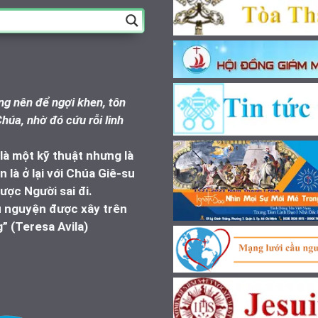
g nên để ngợi khen, tôn
húa, nhờ đó cứu rỗi linh
à một kỹ thuật nhưng là
 là ở lại với Chúa Giê-su
ược Người sai đi.
u nguyện được xây trên
” (Teresa Avila)