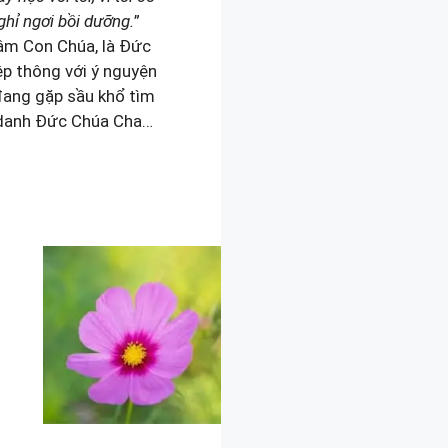
hỉ ngơi bồi dưỡng.
”
Tâm Con Chúa, là Đức
ệp thông với ý nguyện
đang gặp sầu khổ tìm
g danh Đức Chúa Cha…