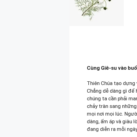
Cùng Giê-su vào buổ
Thiên Chúa tạo dựng v
Chẳng dễ dàng gì để h
chúng ta cần phải man
chảy tràn sang những 
mọi nơi mọi lúc. Ngườ
dàng, ấm áp và giàu l
đang diễn ra mỗi ngày