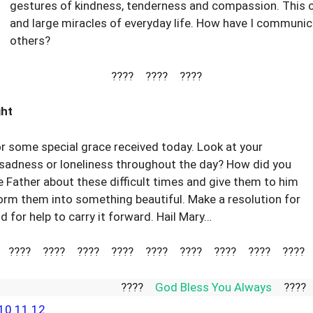
gestures of kindness, tenderness and compassion. This c
and large miracles of everyday life. How have I communic
others?
???? ???? ????
ght
r some special grace received today. Look at your
l sadness or loneliness throughout the day? How did you
e Father about these difficult times and give them to him
orm them into something beautiful. Make a resolution for
for help to carry it forward. Hail Mary…
???? ???? ???? ???? ???? ???? ???? ???? ????
????
God Bless You Alw
10
11
12