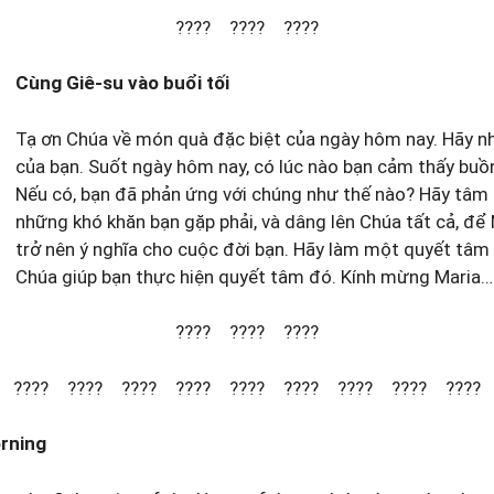
???? ???? ????
Cùng Giê-su vào buổi tối
Tạ ơn Chúa về món quà đặc biệt của ngày hôm nay. Hãy nh
của bạn. Suốt ngày hôm nay, có lúc nào bạn cảm thấy bu
Nếu có, bạn đã phản ứng với chúng như thế nào? Hãy tâm s
những khó khăn bạn gặp phải, và dâng lên Chúa tất cả, để
trở nên ý nghĩa cho cuộc đời bạn. Hãy làm một quyết tâm 
Chúa giúp bạn thực hiện quyết tâm đó. Kính mừng Maria…
???? ???? ????
???? ???? ???? ???? ???? ???? ???? ???? ????
orning