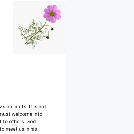
s no limits. It is not
e must welcome into
it to others. God
o meet us in his