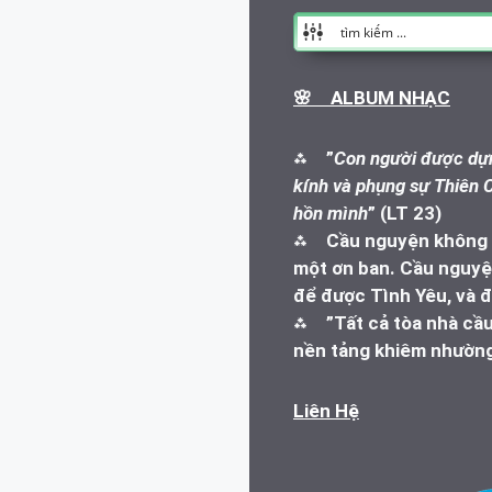
🌸 ALBUM NHẠC
⁂
”
Con người được dựn
kính và phụng sự Thiên C
hồn mình
” (LT 23)
⁂
Cầu nguyện không l
một ơn ban. Cầu nguyện
để được Tình Yêu, và đ
⁂
”Tất cả tòa nhà cầ
nền tảng khiêm nhường
Liên Hệ