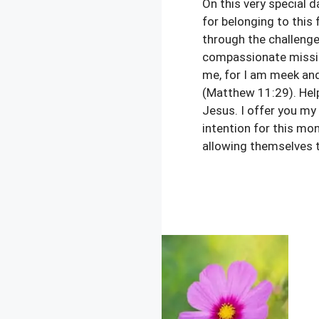
On this very special d
for belonging to this
through the challenges
compassionate missio
me, for I am meek and 
(Matthew 11:29). Help
Jesus. I offer you my
intention for this mon
allowing themselves t