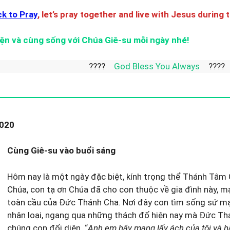
ck to Pray
, let’s pray together and live with Jesus during 
ện và cùng sống với Chúa Giê-su mỗi ngày nhé!
????
God Bless You Alw
2020
Cùng Giê-su vào buổi sáng
Hôm nay là một ngày đặc biệt, kính trọng thể Thánh Tâm 
Chúa, con tạ ơn Chúa đã cho con thuộc về gia đình này, m
toàn cầu của Đức Thánh Cha. Nơi đây con tìm sống sứ m
nhân loại, ngang qua những thách đố hiện nay mà Đức Th
chúng con đối diện. “
Anh em hãy mang lấy ách của tôi và hãy 