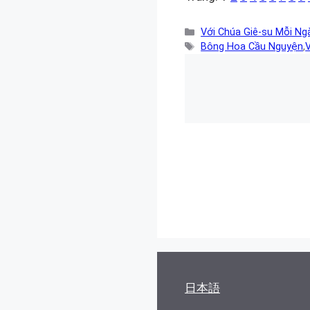
Danh
Với Chúa Giê-su Mỗi Ng
mục
Thẻ
Bông Hoa Cầu Nguyện
,
V
日本語