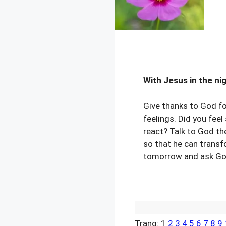
With Jesus in the ni
Give thanks to God fo
feelings. Did you fee
react? Talk to God th
so that he can transf
tomorrow and ask God 
Trang:
1
2
3
4
5
6
7
8
9