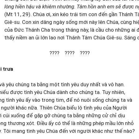
lòng hiền hậu và khiêm nhường. Tâm hồn anh em sẽ được ng
(Mt 11, 29). Chúa ơi, xin kéo trái tim con đến gần Thánh 
Giê-su. Con xin dâng ngày sống mới này lên Chúa, cùng hi
của Đức Thánh Cha trong tháng này, là cầu cho những ai 
thấy niềm an ủi lớn lao nơi Thánh Tâm Chúa Giê-su. Sán
???? ???? ????
i trưa
à yêu chúng ta bằng một tình yêu duy nhất và vô hạn.
iểu được tình yêu Chúa dành cho chúng ta. Tuy nhiên,
g tình yêu ấy vào trong tim, để nó nuôi sống chúng ta và
người khác nữa. Thiên Chúa biểu lộ tình yêu của Người
i cúi xuống để gặp gỡ chúng ta bằng những cử chỉ dịu
òng thương xót. Điều ấy có thể là những phép mầu lớn nhỏ
. Tôi mang tình yêu Chúa đến với người khác như thế nào?