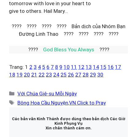
tomorrow with love in your heart to
give to others. Hail Mary…
???? ???? ???? ???? Bản dịch của Nhóm Bạn
Đường Linh Thao ???? ???? ???? ????
????
God Bless You Always
????
Trang:
1
2
3
4
5
6
7
8
9
10
11
12
13
14
15
16
17
18
19
20
21
22
23
24
25
26
27
28
29
30
Danh
Với Chúa Giê-su Mỗi Ngày
mục
Thẻ
Bông Hoa Cầu Nguyện
,
VN Click to Pray
Các bản văn Kinh Thánh được dùng theo bản dịch Các Giờ
Kinh Phụng Vụ
Xin chân thành cám ơn.