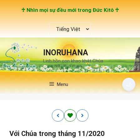
Chuyển
♰ Nhìn mọi sự đều mới trong Đức Kitô ♰
đến
nội
Chọn
dung
một
ngôn
ngữ
INORUHANA
Linh hồn con khao khát Chúa
🌙
Menu
Với Chúa trong tháng 11/2020