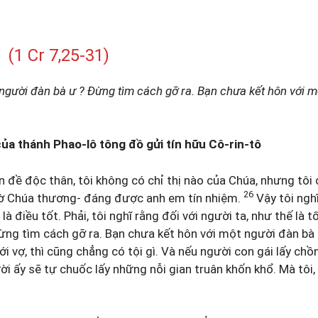
(1 Cr 7,25-31)
 người đàn bà ư ? Đừng tìm cách gỡ ra. Bạn chưa kết hôn với 
của thánh Phao-lô tông đồ gửi tín hữu Cô-rin-tô
 đề độc thân, tôi không có chỉ thị nào của Chúa, nhưng tôi
26
nhờ Chúa thương- đáng được anh em tín nhiệm.
Vậy tôi nghĩ
 là điều tốt. Phải, tôi nghĩ rằng đối với người ta, như thế là t
ng tìm cách gỡ ra. Bạn chưa kết hôn với một người đàn bà
 vợ, thì cũng chẳng có tội gì. Và nếu người con gái lấy chồn
ười ấy sẽ tự chuốc lấy những nỗi gian truân khốn khổ. Mà tôi