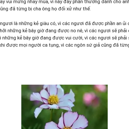
y vui mừng nhảy múa, vì này đây phần thưởng dành cho anh 
cũng đã từng bị cha ông họ đối xử như thế.
gươi là những kẻ giàu có, vì các ngươi đã được phần an ủi c
hỡi những kẻ bây giờ đang được no nê, vì các ngươi sẽ phải 
i những kẻ bây giờ đang được vui cười, vì các ngươi sẽ phải
hi được mọi người ca tụng, vì các ngôn sứ giả cũng đã từ