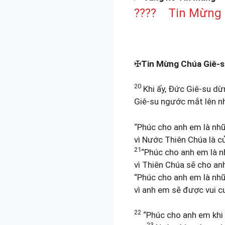
???? Tin Mừng 
✠
Tin Mừng Chúa Giê-s
20
Khi ấy, Đức Giê-su dừ
Giê-su ngước mắt lên nh
“Phúc cho anh em là nh
vì Nước Thiên Chúa là c
21
“Phúc cho anh em là n
vì Thiên Chúa sẽ cho an
“Phúc cho anh em là nhữ
vì anh em sẽ được vui c
22
“Phúc cho anh em khi v
23