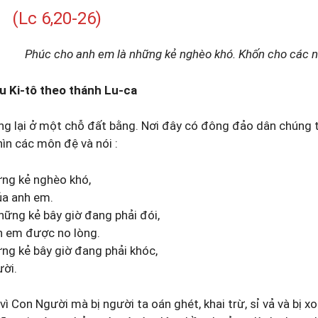
(Lc 6,20-26)
Phúc cho anh em là những kẻ nghèo khó. Khốn cho các ng
u Ki-tô theo thánh Lu-ca
ng lại ở một chỗ đất bằng. Nơi đây có đông đảo dân chúng 
ìn các môn đệ và nói :
ững kẻ nghèo khó,
ủa anh em.
hững kẻ bây giờ đang phải đói,
h em được no lòng.
ng kẻ bây giờ đang phải khóc,
ười.
ì Con Người mà bị người ta oán ghét, khai trừ, sỉ vả và bị x