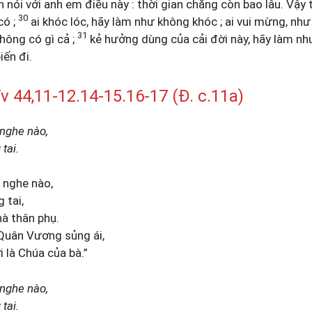
n nói với anh em điều này : thời gian chẳng còn bao lâu. Vậy
30
có ;
ai khóc lóc, hãy làm như không khóc ; ai vui mừng, như
31
hông có gì cả ;
kẻ hưởng dùng của cải đời này, hãy làm nh
iến đi.
44,11-12.14-15.16-17 (Đ. c.11a)
 nghe nào,
tai.
y nghe nào,
 tai,
hà thân phụ.
Quân Vương sủng ái,
i là Chúa của bà.”
 nghe nào,
tai.