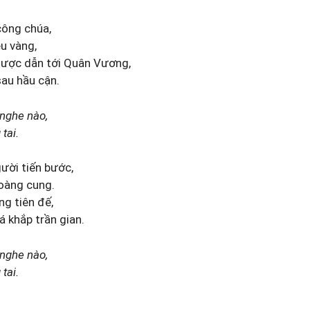
công chúa,
u vàng,
được dẫn tới Quân Vương,
sau hầu cận.
 nghe nào,
tai.
ười tiến bước,
hoàng cung.
ng tiên đế,
 khắp trần gian.
 nghe nào,
tai.