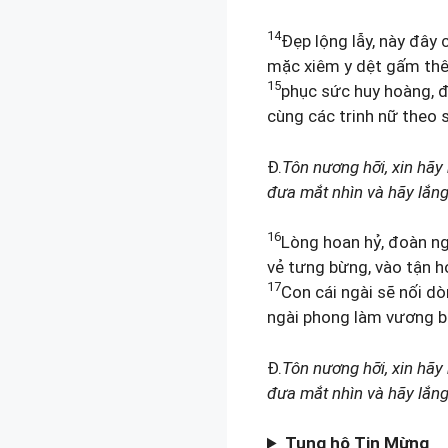
14
Đẹp lộng lẫy, này đây 
mặc xiêm y dệt gấm thê
15
phục sức huy hoàng, 
cùng các trinh nữ theo 
Đ.
Tôn nương hỡi, xin hãy
đưa mắt nhìn và hãy lắng 
16
Lòng hoan hỷ, đoàn ng
vẻ tưng bừng, vào tận 
17
Con cái ngài sẽ nối dò
ngài phong làm vương bá
Đ.
Tôn nương hỡi, xin hãy
đưa mắt nhìn và hãy lắng 
Tung hô Tin Mừng