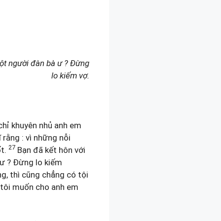
một người đàn bà ư ? Đừng
lo kiếm vợ.
 chỉ khuyên nhủ anh em
 rằng : vì những nỗi
27
ốt.
Bạn đã kết hôn với
 ư ? Đừng lo kiếm
g, thì cũng chẳng có tội
, tôi muốn cho anh em