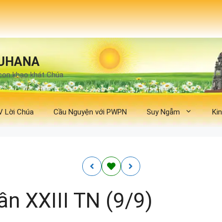
UHANA
con khao khát Chúa
V Lời Chúa
Cầu Nguyện với PWPN
Suy Ngẫm
Ki
ần XXIII TN (9/9)