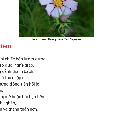
Inoruhana: Bông Hoa Cầu Nguyện
niệm
lại chiếc bóp lượm được.
heo đuổi nghề giáo.
g cảnh thanh bạch.
có thu nhập cao…
hững đồng tiền hối lộ.
n,
bị mê hoặc bởi bạc tiền.
h nghèo,
n và thanh thản hơn.