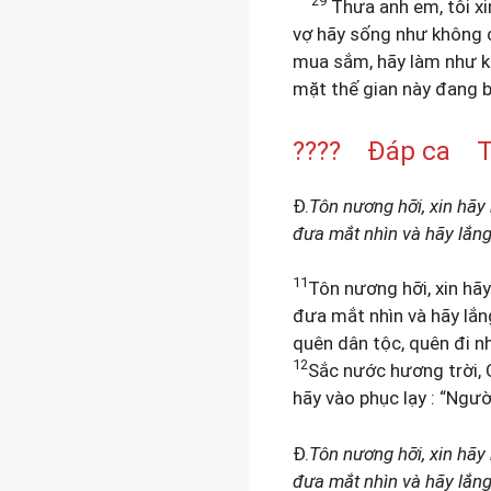
29
Thưa anh em, tôi xi
vợ hãy sống như không 
mua sắm, hãy làm như k
mặt thế gian này đang b
???? Đáp ca Tv 
Đ.
Tôn nương hỡi, xin hãy
đưa mắt nhìn và hãy lắng 
11
Tôn nương hỡi, xin hã
đưa mắt nhìn và hãy lắng
quên dân tộc, quên đi n
12
Sắc nước hương trời, 
hãy vào phục lạy : “Ngườ
Đ.
Tôn nương hỡi, xin hãy
đưa mắt nhìn và hãy lắng 