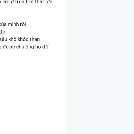
em ở trên trời thật lớn
ủa mình rồi.
đói.
 sầu khổ khóc than.
ng được cha ông họ đối