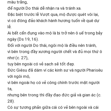
màu trắng,
để người Do thái dễ nhận ra và tránh xa.
Đặc biệt trước lễ Vượt qua, mộ được quét vôi lại,
vì có đông đảo khách hành hương tuốn về quê dự
lễ.
Ai bất cẩn đụng vào mộ là bị trở nên ô uế trong bảy
ngày (Ds 19, 16).
Đối với người Do thái, ngôi mộ là điều nên tránh,
vì bên trong đầy xương người chết và đủ mọi thứ ô
nhơ (c. 27),
tuy bên ngoài có vẻ sạch sẽ tốt đẹp.
Đức Giêsu đã dám ví các kinh sư và người Pharisêu
với ngôi mộ,
vì bên ngoài họ có vẻ công chính trước mặt người
ta,
nhưng bên trong thì đầy đạo đức giả và gian ác (c.
28).
Có sự tương phản giữa cái có vẻ bên ngoài và cái