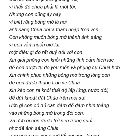
vì thấy đó chưa phải là một tội.
Nhưng con cũng áy náy
vì biết rằng bóng mờ là nơi
ánh sáng Chúa chưa thấm nhập trọn vẹn.
Con không muốn bóng mờ thành ánh sáng,
vì con vẫn muốn giữ lại
một điều gì đó rất quý đối với con.
Xin giải phóng con khỏi những tình cảm lệch lạc
để con được tự do yêu mến và phụng sự Chúa hơn.
Xin chinh phục những bóng mờ trong lòng con
để con được thuộc trọn về Chúa.
Xin kéo con ra khỏi thái độ lấp lửng, nước đôi,
để dứt khoát đặt Chúa trên mọi sự.
Ước gì con có đủ can đảm để dám nhìn thẳng
vào những bóng mờ trong đời con.
Và ước gì con được trở nên trong suốt
nhờ để ánh sáng Chúa
tràn ngập mọi vùng mờ tối nơi con. Amen.