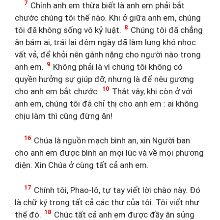
7
Chính anh em thừa biết là anh em phải bắt
chước chúng tôi thế nào. Khi ở giữa anh em, chúng
8
tôi đã không sống vô kỷ luật.
Chúng tôi đã chẳng
ăn bám ai, trái lại đêm ngày đã làm lụng khó nhọc
vất vả, để khỏi nên gánh nặng cho người nào trong
9
anh em.
Không phải là vì chúng tôi không có
quyền hưởng sự giúp đỡ, nhưng là để nêu gương
10
cho anh em bắt chước.
Thật vậy, khi còn ở với
anh em, chúng tôi đã chỉ thị cho anh em : ai không
chịu làm thì cũng đừng ăn!
16
Chúa là nguồn mạch bình an, xin Người ban
cho anh em được bình an mọi lúc và về mọi phương
diện. Xin Chúa ở cùng tất cả anh em.
17
Chính tôi, Phao-lô, tự tay viết lời chào này. Đó
là chữ ký trong tất cả các thư của tôi. Tôi viết như
18
thế đó.
Chúc tất cả anh em được đầy ân sủng