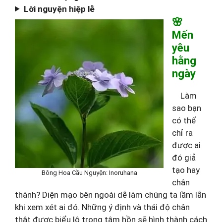
Lời nguyện hiệp lễ
🌸
Mến
yêu
hằng
ngày
Làm
sao bạn
có thể
chỉ ra
được ai
đó giả
tạo hay
Bông Hoa Cầu Nguyện: Inoruhana
chân
thành? Diện mạo bên ngoài dễ làm chúng ta lầm lẫn
khi xem xét ai đó. Những ý định và thái độ chân
thật được biểu lộ trong tâm hồn sẽ hình thành cách