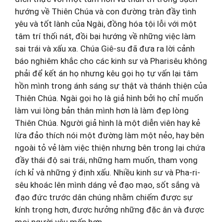
hướng về Thiên Chúa và con đường tràn đầy tình
yêu và tốt lành của Ngài, đồng hóa tội lỗi với một
tâm trí thối nát, đồi bại hướng về những việc làm
sai trái và xấu xa. Chúa Giê-su đã đưa ra lời cảnh
báo nghiêm khắc cho các kinh sư và Pharisêu không
phải để kết án họ nhưng kêu gọi họ tự vấn lại tâm
hồn mình trong ánh sáng sự thật và thánh thiện của
Thiên Chúa. Ngài gọi họ là giả hình bởi họ chỉ muốn
làm vui lòng bản thân mình hơn là làm đẹp lòng
Thiên Chúa. Người giả hình là một diễn viên hay kẻ
lừa đảo thích nói một đường làm một nẻo, hay bên
ngoài tỏ vẻ làm việc thiện nhưng bên trong lại chứa
đầy thái độ sai trái, những ham muốn, tham vọng
ích kỉ và những ý định xấu. Nhiều kinh sư và Pha-ri-
sêu khoác lên mình dáng vẻ đạo mạo, sốt sắng và
đạo đức trước dân chúng nhằm chiếm được sự
kính trọng hơn, được hưởng những đặc ân và được
mọi người yêu mến hơn.