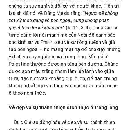
chúng ta suy nghĩ và đối xử với người khác. Tiên tri
Isaiah đã nói về Đấng Mêsia rằng: “
Người sẽ không
xét xử theo dáng vẻ bên ngoài, cũng không phán
quyết theo lời kẻ khác nói.
” (Is 11, 3-4). Chúa Giê-su
từng dùng lời nói mạnh mẽ của Ngài để cảnh báo
các kinh sư và Pha-ri-sêu về sự rỗng tuếch và giả
tạo bên ngoài – họ mang mặt nạ để che đậy những
ý định và suy nghĩ xấu xa trong lòng. Mồ mả ở
Palestine thường được an táng bên đường. Chúng
được sơn màu trắng nhằm làm lấp lánh vào giữa
trưa, đặc biệt vào khoảng dịp lễ lớn, để dân chúng
không bị bất ngờ va đụng vào chúng và mắc tội uê
ố theo nghi thức.
Vẻ đẹp và sự thánh thiện đích thực ở trong lòng
Đức Giê-su đồng hóa vẻ đẹp và sự thánh thiện
đích thực với một tâm hồn và thần trí trong sạch