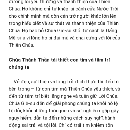
đường lối yêu thương và thánh thiện của Thiên
Chúa. Họ không chỉ tự khép lại cánh cửa Nước Trời
cho chính mình mà còn cản trở người khác lớn lên
trong hiểu biết về sự thật và thánh thiện của Thiên
Chúa. Họ bác bỏ Chúa Giê-su khỏi tư cách là Đấng
Mê-si-a vì lòng họ bị đui mù và chai cứng với lời của
Thiên Chúa.
Chúa Thánh Thần tái thiết con tim và tâm trí
chúng ta
Vẻ đẹp, sự thiện và lòng tốt đích thực thì đến từ
bên trong – từ con tim mà Thiên Chúa yêu thích, và
đến từ tâm trí biết lắng nghe và tuân giữ Lời Chúa.
Chúa Giê-su đến để giải phóng chúng ta khỏi nô lệ
tội lỗi, khỏi những thói quen và sự nghiện ngập gây
nguy hiểm, dẫn ta đến những cách suy nghĩ, hành
động sai trái và tội lỗi. Chỉ có trái tim khiêm tốn