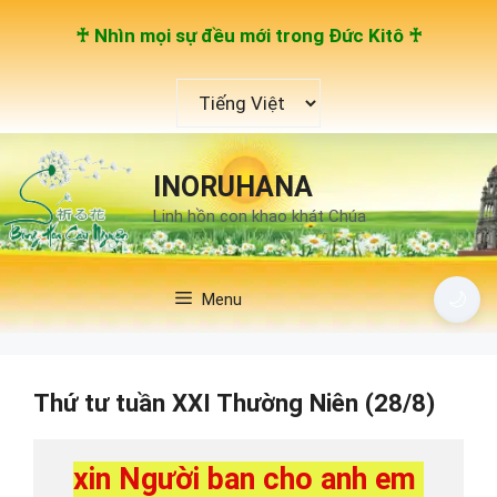
Chuyển
♰ Nhìn mọi sự đều mới trong Đức Kitô ♰
đến
nội
Chọn
dung
một
ngôn
ngữ
INORUHANA
Linh hồn con khao khát Chúa
🌙
Menu
Thứ tư tuần XXI Thường Niên (28/8)
xin Người ban cho anh em 