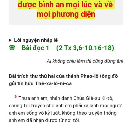
được bình an mọi lúc và về 
mọi phương diện
Lời nguyện nhập lễ
🌸 Bài đọc 1 (2 Tx 3,6-10.16-18)
Ai không chịu làm thì cũng đừng ăn!
Bài trích thư thứ hai của thánh Phao-lô tông đồ
gửi tín hữu Thê-xa-lô-ni-ca
6
Thưa anh em, nhân danh Chúa Giê-su Ki-tô,
chúng tôi truyền cho anh em phải xa lánh mọi người
anh em sống vô kỷ luật, không theo truyền thống
anh em đã nhận được từ nơi tôi.