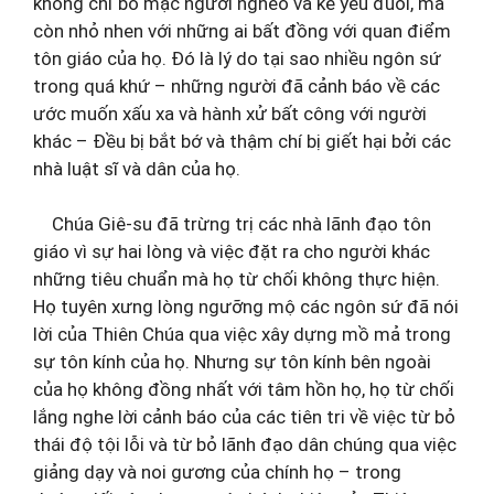
không chỉ bỏ mặc người nghèo và kẻ yếu đuối, mà
còn nhỏ nhen với những ai bất đồng với quan điểm
tôn giáo của họ. Đó là lý do tại sao nhiều ngôn sứ
trong quá khứ – những người đã cảnh báo về các
ước muốn xấu xa và hành xử bất công với người
khác – Đều bị bắt bớ và thậm chí bị giết hại bởi các
nhà luật sĩ và dân của họ.
Chúa Giê-su đã trừng trị các nhà lãnh đạo tôn
giáo vì sự hai lòng và việc đặt ra cho người khác
những tiêu chuẩn mà họ từ chối không thực hiện.
Họ tuyên xưng lòng ngưỡng mộ các ngôn sứ đã nói
lời của Thiên Chúa qua việc xây dựng mồ mả trong
sự tôn kính của họ. Nhưng sự tôn kính bên ngoài
của họ không đồng nhất với tâm hồn họ, họ từ chối
lắng nghe lời cảnh báo của các tiên tri về việc từ bỏ
thái độ tội lỗi và từ bỏ lãnh đạo dân chúng qua việc
giảng dạy và noi gương của chính họ – trong