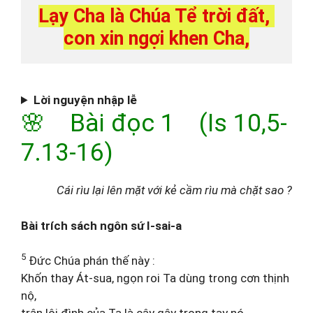
Lạy Cha là Chúa Tể trời đất, 
con xin ngợi khen Cha,
Lời nguyện nhập lễ
🌸 Bài đọc 1 (Is 10,5-
7.13-16)
Cái rìu lại lên mặt với kẻ cầm rìu mà chặt sao ?
Bài trích sách ngôn sứ I-sai-a
5
Đức Chúa phán thế này :
Khốn thay Át-sua, ngọn roi Ta dùng trong cơn thịnh
nộ,