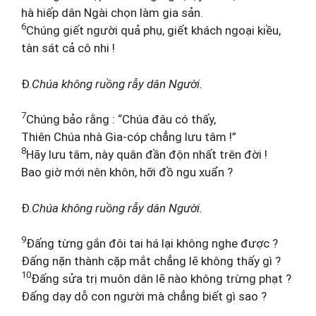
hà hiếp dân Ngài chọn làm gia sản.
6
Chúng giết người quả phụ, giết khách ngoại kiều,
tàn sát cả cô nhi !
Đ.
Chúa không ruồng rẫy dân Người.
7
Chúng bảo rằng : “Chúa đâu có thấy,
Thiên Chúa nhà Gia-cóp chẳng lưu tâm !”
8
Hãy lưu tâm, này quân đần độn nhất trên đời !
Bao giờ mới nên khôn, hỡi đồ ngu xuẩn ?
Đ.
Chúa không ruồng rẫy dân Người.
9
Đấng từng gắn đôi tai há lại không nghe được ?
Đấng nặn thành cặp mắt chẳng lẽ không thấy gì ?
10
Đấng sửa trị muôn dân lẽ nào không trừng phạt ?
Đấng dạy dỗ con người mà chẳng biết gì sao ?