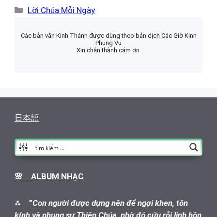
Danh
Lời Chúa Mỗi Ngày
mục
Các bản văn Kinh Thánh được dùng theo bản dịch Các Giờ Kinh
Phụng Vụ
Xin chân thành cám ơn.
日本語
🌸 ALBUM NHẠC
⁂
”
Con người được dựng nên để ngợi khen, tôn
kính và phụng sự Thiên Chúa, nhờ đó cứu rỗi linh hồn