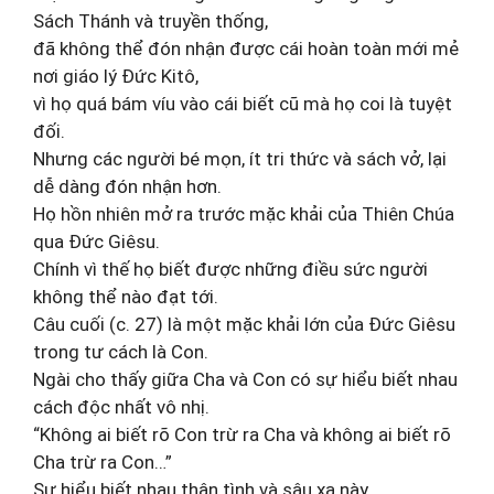
Sách Thánh và truyền thống,
đã không thể đón nhận được cái hoàn toàn mới mẻ
nơi giáo lý Đức Kitô,
vì họ quá bám víu vào cái biết cũ mà họ coi là tuyệt
đối.
Nhưng các người bé mọn, ít tri thức và sách vở, lại
dễ dàng đón nhận hơn.
Họ hồn nhiên mở ra trước mặc khải của Thiên Chúa
qua Đức Giêsu.
Chính vì thế họ biết được những điều sức người
không thể nào đạt tới.
Câu cuối (c. 27) là một mặc khải lớn của Đức Giêsu
trong tư cách là Con.
Ngài cho thấy giữa Cha và Con có sự hiểu biết nhau
cách độc nhất vô nhị.
“Không ai biết rõ Con trừ ra Cha và không ai biết rõ
Cha trừ ra Con…”
Sự hiểu biết nhau thân tình và sâu xa này