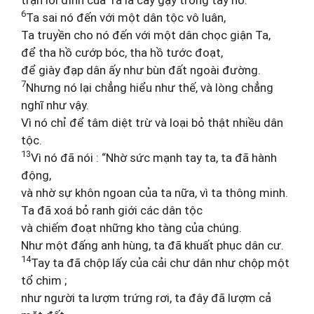
trận lôi đình của Ta là cây gậy trong tay nó.
6
Ta sai nó đến với một dân tộc vô luân,
Ta truyền cho nó đến với một dân chọc giận Ta,
để tha hồ cướp bóc, tha hồ tước đoạt,
để giày đạp dân ấy như bùn đất ngoài đường.
7
Nhưng nó lại chẳng hiểu như thế, và lòng chẳng
nghĩ như vậy.
Vì nó chỉ để tâm diệt trừ và loại bỏ thật nhiều dân
tộc.
13
Vì nó đã nói : “Nhờ sức mạnh tay ta, ta đã hành
động,
và nhờ sự khôn ngoan của ta nữa, vì ta thông minh.
Ta đã xoá bỏ ranh giới các dân tộc
và chiếm đoạt những kho tàng của chúng.
Như một đấng anh hùng, ta đã khuất phục dân cư.
14
Tay ta đã chộp lấy của cải chư dân như chộp một
tổ chim ;
như người ta lượm trứng rơi, ta đây đã lượm cả