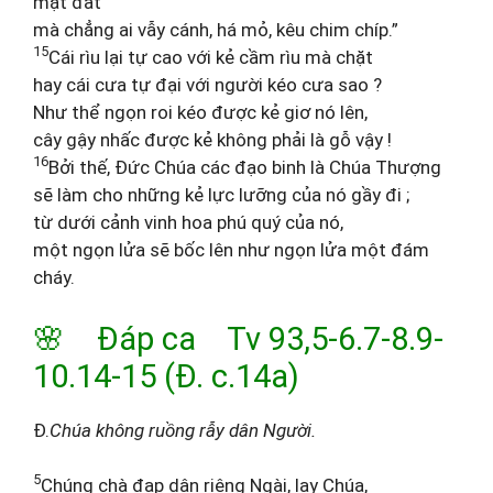
mặt đất
mà chẳng ai vẫy cánh, há mỏ, kêu chim chíp.”
15
Cái rìu lại tự cao với kẻ cầm rìu mà chặt
hay cái cưa tự đại với người kéo cưa sao ?
Như thể ngọn roi kéo được kẻ giơ nó lên,
cây gậy nhấc được kẻ không phải là gỗ vậy !
16
Bởi thế, Đức Chúa các đạo binh là Chúa Thượng
sẽ làm cho những kẻ lực lưỡng của nó gầy đi ;
từ dưới cảnh vinh hoa phú quý của nó,
một ngọn lửa sẽ bốc lên như ngọn lửa một đám
cháy.
🌸 Đáp ca Tv 93,5-6.7-8.9-
10.14-15 (Đ. c.14a)
Đ.
Chúa không ruồng rẫy dân Người.
5
Chúng chà đạp dân riêng Ngài, lạy Chúa,