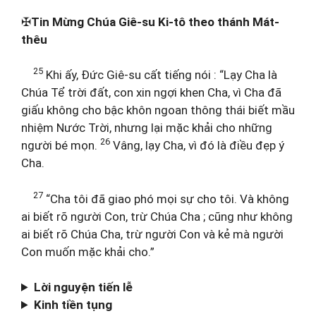
✠
Tin Mừng Chúa Giê-su Ki-tô theo thánh Mát-
thêu
25
Khi ấy, Đức Giê-su cất tiếng nói : “Lạy Cha là
Chúa Tể trời đất, con xin ngợi khen Cha, vì Cha đã
giấu không cho bậc khôn ngoan thông thái biết mầu
nhiệm Nước Trời, nhưng lại mặc khải cho những
26
người bé mọn.
Vâng, lạy Cha, vì đó là điều đẹp ý
Cha.
27
“Cha tôi đã giao phó mọi sự cho tôi. Và không
ai biết rõ người Con, trừ Chúa Cha ; cũng như không
ai biết rõ Chúa Cha, trừ người Con và kẻ mà người
Con muốn mặc khải cho.”
Lời nguyện tiến lễ
Kinh tiền tụng