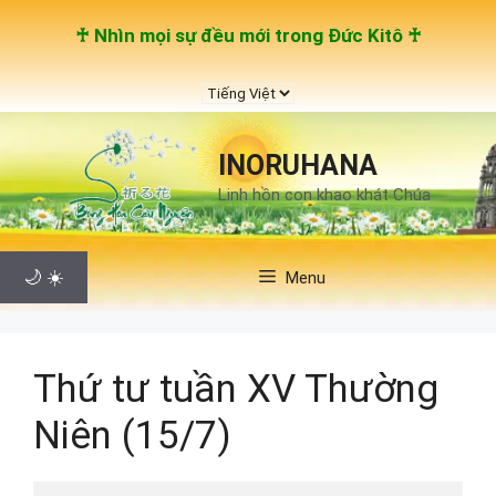
Chuyển
♰ Nhìn mọi sự đều mới trong Đức Kitô ♰
đến
nội
Chọn
dung
một
ngôn
INORUHANA
ngữ
Linh hồn con khao khát Chúa
🌙
☀️
Menu
Thứ tư tuần XV Thường
Niên (15/7)