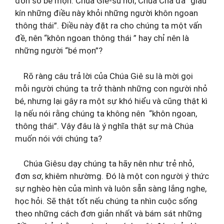
đơn sơ bé mọn. Chúa Giê-su nói, Chúa Cha đã “giấu
kín những điều này khỏi những người khôn ngoan
thông thái”. Điều này đặt ra cho chúng ta một vấn
đề, nên “khôn ngoan thông thái ” hay chỉ nên là
những người “bé mọn”?
Rõ ràng câu trả lời của Chúa Giê su là mời gọi
mỗi người chúng ta trở thành những con người nhỏ
bé, nhưng lại gây ra một sự khó hiểu và cũng thật kì
lạ nếu nói rằng chúng ta không nên “khôn ngoan,
thông thái”. Vậy đâu là ý nghĩa thật sự mà Chúa
muốn nói với chúng ta?
Chúa Giêsu dạy chúng ta hãy nên như trẻ nhỏ,
đơn sơ, khiêm nhườmg. Đó là một con người ý thức
sự nghèo hèn của mình và luôn sẵn sàng lắng nghe,
học hỏi. Sẽ thật tốt nếu chúng ta nhìn cuộc sống
theo những cách đơn giản nhất và bám sát những