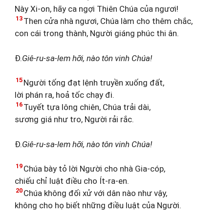
Này Xi-on, hãy ca ngợi Thiên Chúa của ngươi!
13
Then cửa nhà ngươi, Chúa làm cho thêm chắc,
con cái trong thành, Người giáng phúc thi ân.
Đ.
Giê-ru-sa-lem hỡi, nào tôn vinh Chúa!
15
Người tống đạt lệnh truyền xuống đất,
lời phán ra, hoả tốc chạy đi.
16
Tuyết tựa lông chiên, Chúa trải dài,
sương giá như tro, Người rải rắc.
Đ.
Giê-ru-sa-lem hỡi, nào tôn vinh Chúa!
19
Chúa bày tỏ lời Người cho nhà Gia-cóp,
chiếu chỉ luật điều cho Ít-ra-en.
20
Chúa không đối xử với dân nào như vậy,
không cho họ biết những điều luật của Người.