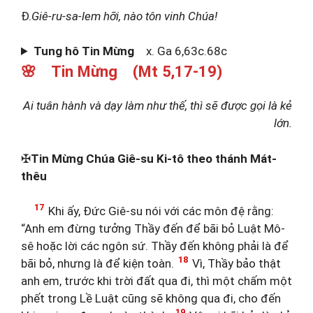
Đ.
Giê-ru-sa-lem hỡi, nào tôn vinh Chúa!
Tung hô Tin Mừng
x. Ga 6,63c.68c
🌸 Tin Mừng (Mt 5,17-19)
Ai tuân hành và dạy làm như thế, thì sẽ được gọi là kẻ
lớn.
✠
Tin Mừng Chúa Giê-su Ki-tô theo thánh Mát-
thêu
17
Khi ấy, Đức Giê-su nói với các môn đệ rằng:
“Anh em đừng tưởng Thầy đến để bãi bỏ Luật Mô-
sê hoặc lời các ngôn sứ. Thầy đến không phải là để
18
bãi bỏ, nhưng là để kiện toàn.
Vì, Thầy bảo thật
anh em, trước khi trời đất qua đi, thì một chấm một
phết trong Lề Luật cũng sẽ không qua đi, cho đến
19