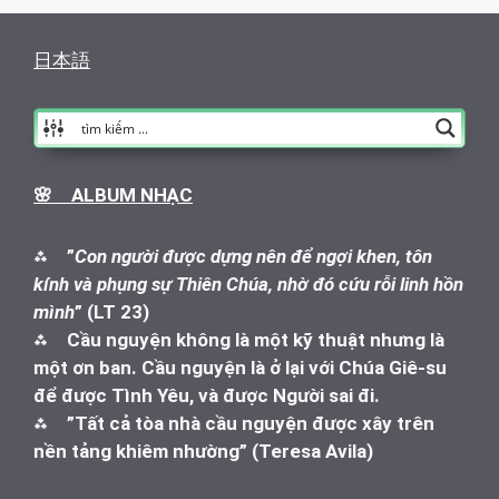
日本語
🌸 ALBUM NHẠC
⁂
”
Con người được dựng nên để ngợi khen, tôn
kính và phụng sự Thiên Chúa, nhờ đó cứu rỗi linh hồn
mình
” (LT 23)
⁂
Cầu nguyện không là một kỹ thuật nhưng là
một ơn ban. Cầu nguyện là ở lại với Chúa Giê-su
để được Tình Yêu, và được Người sai đi.
⁂
”Tất cả tòa nhà cầu nguyện được xây trên
nền tảng khiêm nhường” (Teresa Avila)