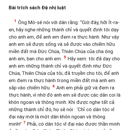
Bài trích sách Đệ nhị luật
1
Ông Mô-sê nói với dân rằng: “Giờ đây, hỡi Ít-ra-
en, hãy nghe những thánh chỉ và quyết định tôi dạy
cho anh em, để anh em đem ra thực hành. Như vậy
anh em sẽ được sống và sẽ được vào chiếm hữu
miền đất mà Đức Chúa, Thiên Chúa của cha ông
5
anh em, ban cho anh em.
Hãy xem: tôi đã dạy cho
anh em những thánh chỉ và quyết định như Đức
Chúa, Thiên Chúa của tôi, đã truyền cho tôi, để anh
em đem ra thực hành trong miền đất mà anh em
6
sắp vào chiếm hữu.
Anh em phải giữ và đem ra
thực hành, vì nhờ đó anh em sẽ được các dân coi là
khôn ngoan và thông minh. Khi được nghe tất cả
những thánh chỉ đó, họ sẽ nói : ‘Chỉ có dân tộc vĩ
đại này mới là một dân khôn ngoan và thông
7
minh!’
Phải, có dân tộc vĩ đại nào được thần minh