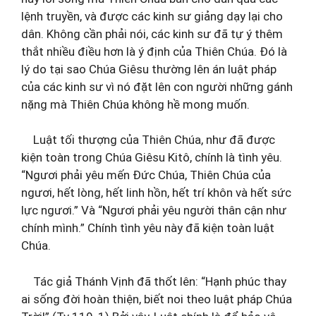
lệnh truyền, và được các kinh sư giảng dạy lại cho
dân. Không cần phải nói, các kinh sư đã tự ý thêm
thắt nhiều điều hơn là ý định của Thiên Chúa. Đó là
lý do tại sao Chúa Giêsu thường lên án luật pháp
của các kinh sư vì nó đặt lên con người những gánh
nặng mà Thiên Chúa không hề mong muốn.
Luật tối thượng của Thiên Chúa, như đã được
kiện toàn trong Chúa Giêsu Kitô, chính là tình yêu.
“Ngươi phải yêu mến Ðức Chúa, Thiên Chúa của
ngươi, hết lòng, hết linh hồn, hết trí khôn và hết sức
lực ngươi.” Và “Ngươi phải yêu người thân cận như
chính mình.” Chính tình yêu này đã kiện toàn luật
Chúa.
Tác giả Thánh Vịnh đã thốt lên: “Hạnh phúc thay
ai sống đời hoàn thiện, biết noi theo luật pháp Chúa