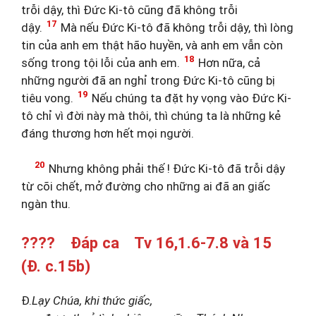
trỗi dậy, thì Đức Ki-tô cũng đã không trỗi
17
dậy.
Mà nếu Đức Ki-tô đã không trỗi dậy, thì lòng
tin của anh em thật hão huyền, và anh em vẫn còn
18
sống trong tội lỗi của anh em.
Hơn nữa, cả
những người đã an nghỉ trong Đức Ki-tô cũng bị
19
tiêu vong.
Nếu chúng ta đặt hy vọng vào Đức Ki-
tô chỉ vì đời này mà thôi, thì chúng ta là những kẻ
đáng thương hơn hết mọi người.
20
Nhưng không phải thế ! Đức Ki-tô đã trỗi dậy
từ cõi chết, mở đường cho những ai đã an giấc
ngàn thu.
???? Đáp ca Tv 16,1.6-7.8 và 15
(Đ. c.15b)
Đ.
Lạy Chúa, khi thức giấc,