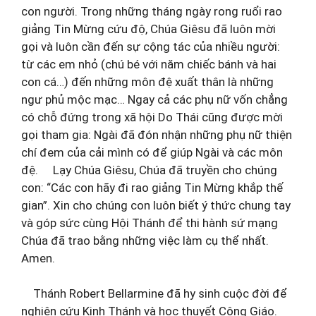
con người. Trong những tháng ngày rong ruổi rao
giảng Tin Mừng cứu độ, Chúa Giêsu đã luôn mời
gọi và luôn cần đến sự cộng tác của nhiều người:
từ các em nhỏ (chú bé với năm chiếc bánh và hai
con cá…) đến những môn đệ xuất thân là những
ngư phủ mộc mạc… Ngay cả các phụ nữ vốn chẳng
có chỗ đứng trong xã hội Do Thái cũng được mời
gọi tham gia: Ngài đã đón nhận những phụ nữ thiện
chí đem của cải mình có để giúp Ngài và các môn
đệ. Lạy Chúa Giêsu, Chúa đã truyền cho chúng
con: “Các con hãy đi rao giảng Tin Mừng khắp thế
gian”. Xin cho chúng con luôn biết ý thức chung tay
và góp sức cùng Hội Thánh để thi hành sứ mạng
Chúa đã trao bằng những việc làm cụ thể nhất.
Amen.
Thánh Robert Bellarmine đã hy sinh cuộc đời để
nghiên cứu Kinh Thánh và học thuyết Công Giáo.