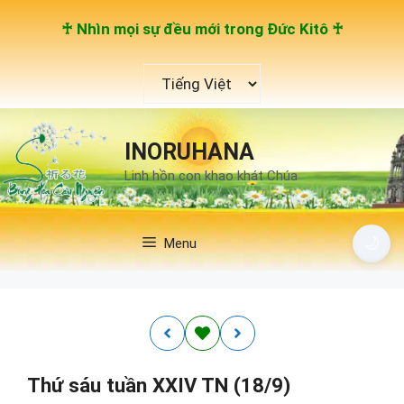
Chuyển
♰ Nhìn mọi sự đều mới trong Đức Kitô ♰
đến
nội
Chọn
dung
một
ngôn
ngữ
INORUHANA
Linh hồn con khao khát Chúa
🌙
Menu
Thứ sáu tuần XXIV TN (18/9)