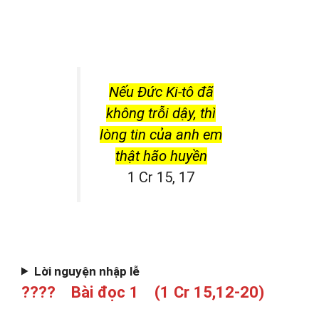
Nếu Đức Ki-tô đã
không trỗi dậy, thì
lòng tin của anh em
thật hão huyền
1 Cr 15, 17
Lời nguyện nhập lễ
???? Bài đọc 1 (1 Cr 15,12-20)