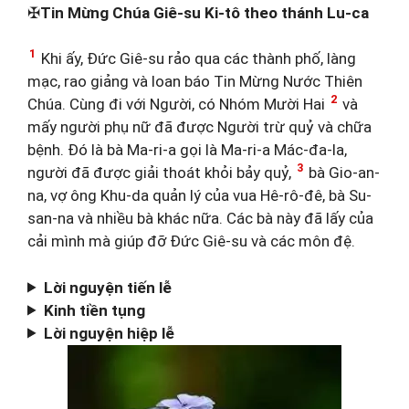
✠
Tin Mừng Chúa Giê-su Ki-tô theo thánh Lu-ca
1
Khi ấy, Đức Giê-su rảo qua các thành phố, làng
mạc, rao giảng và loan báo Tin Mừng Nước Thiên
2
Chúa. Cùng đi với Người, có Nhóm Mười Hai
và
mấy người phụ nữ đã được Người trừ quỷ và chữa
bệnh. Đó là bà Ma-ri-a gọi là Ma-ri-a Mác-đa-la,
3
người đã được giải thoát khỏi bảy quỷ,
bà Gio-an-
na, vợ ông Khu-da quản lý của vua Hê-rô-đê, bà Su-
san-na và nhiều bà khác nữa. Các bà này đã lấy của
cải mình mà giúp đỡ Đức Giê-su và các môn đệ.
Lời nguyện tiến lễ
Kinh tiền tụng
Lời nguyện hiệp lễ