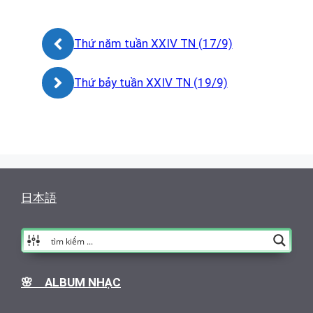
Thứ năm tuần XXIV TN (17/9)
Thứ bảy tuần XXIV TN (19/9)
日本語
🌸 ALBUM NHẠC