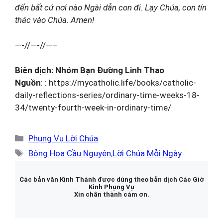
đến bất cứ nơi nào Ngài dẫn con đi. Lạy Chúa, con tín
thác vào Chúa. Amen!
—-//—-//—–
Biên dịch: Nhóm Bạn Đường Linh Thao
Nguồn
: : https://mycatholic.life/books/catholic-
daily-reflections-series/ordinary-time-weeks-18-
34/twenty-fourth-week-in-ordinary-time/
Danh
Phụng Vụ Lời Chúa
mục
Thẻ
Bông Hoa Cầu Nguyện
,
Lời Chúa Mỗi Ngày
Các bản văn Kinh Thánh được dùng theo bản dịch Các Giờ
Kinh Phụng Vụ
Xin chân thành cám ơn.