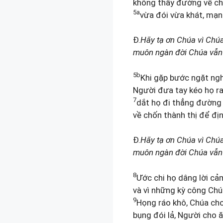
không thấy đường về chố
5a
vừa đói vừa khát, mạn
Đ.
Hãy tạ ơn Chúa vì Chúa
muôn ngàn đời Chúa vẫn 
5b
Khi gặp bước ngặt ng
Người đưa tay kéo họ ra
7
dắt họ đi thẳng đường 
về chốn thành thị để đị
Đ.
Hãy tạ ơn Chúa vì Chúa
muôn ngàn đời Chúa vẫn 
8
Ước chi họ dâng lời cả
và vì những kỳ công Chú
9
Họng ráo khô, Chúa cho
bụng đói lả, Người cho ă