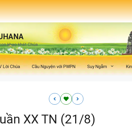
UHANA
con khao khát Chúa
V Lời Chúa
Cầu Nguyện với PWPN
Suy Ngẫm
Ki
tuần XX TN (21/8)