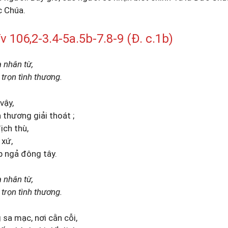
c Chúa.
106,2-3.4-5a.5b-7.8-9 (Đ. c.1b)
 nhân từ,
trọn tình thương.
vậy,
thương giải thoát ;
ịch thù,
 xứ,
p ngả đông tây.
 nhân từ,
trọn tình thương.
 sa mạc, nơi cằn cỗi,