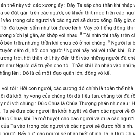
n thế này với các xương ấy : Đây Ta sắp cho thần khí nhập 
a sẽ đặt gân trên các ngươi, sẽ khiến thịt mọc trên các ngươi
hí vào trong các ngươi và các ngươi sẽ được sống. Bấy giờ, 
Tôi đã tuyên sấm như tôi được lệnh. Vậy có tiếng động khi 
8
ương xích lại gần, ăn khớp với nhau.
Tôi nhìn thì thấy trên c
9
 ở bên trên, nhưng thần khí chưa có ở nơi chúng.
Người lại b
 tuyên sấm đi, hỡi con người ! Ngươi hãy nói với thần khí :
hương trời, hỡi thần khí, hãy đến thổi vào những người đã c
m như Người đã truyền cho tôi. Thần khí liền nhập vào nhữn
hẳng lên : Đó là cả một đạo quân lớn, đông vô kể.
với tôi : Hỡi con người, các xương đó chính là toàn thể nhà 
ôi đã khô, hy vọng của chúng tôi đã tiêu tan, chúng tôi đã rồ
y nói với chúng : Đức Chúa là Chúa Thượng phán như sau : H
 Ta sẽ đưa các ngươi lên khỏi huyệt và đem các ngươi về đấ
à Đức Chúa, khi Ta mở huyệt cho các ngươi và đưa các ngươi l
 của Ta vào trong các ngươi và các ngươi sẽ được hồi sinh.
 ngươi. Bấy giờ, các ngươi sẽ nhận biết chính Ta là Đức Chúa