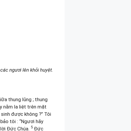
 các ngươi lên khỏi huyệt.
iữa thung lũng ; thung
 nằm la liệt trên mặt
i sinh được không ?” Tôi
bảo tôi : “Ngươi hãy
5
 lời Đức Chúa.
Đức