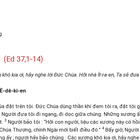
g
(Ed 37,1-14)
khô kia ơi, hãy nghe lời Đức Chúa. Hỡi nhà Ít-ra-en, Ta sẽ đưa
 Ê-dê-ki-en
a đặt trên tôi. Đức Chúa dùng thần khí đem tôi ra, đặt tôi g
2
Người đưa tôi đi ngang, đi dọc giữa chúng. Những xương ấy
3
t.
Người bảo tôi : “Hỡi con người, liệu các xương này có hồ
4
 Chúa Thượng, chính Ngài mới biết điều đó.”
Bấy giờ, Người 
g ấy ; ngươi hãy bảo chúng : Các xương khô kia ơi, hãy nghe