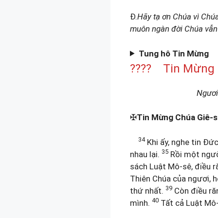
Đ.
Hãy tạ ơn Chúa vì Chúa
muôn ngàn đời Chúa vẫn 
Tung hô Tin Mừng
???? Tin Mừng 
Ngươi
✠
Tin Mừng Chúa Giê-s
34
Khi ấy, nghe tin Đứ
35
nhau lại.
Rồi một ngườ
sách Luật Mô-sê, điều ră
Thiên Chúa của ngươi, hế
39
thứ nhất.
Còn điều răn
40
mình.
Tất cả Luật Mô-