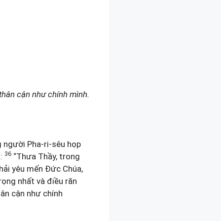
thân cận như chính mình.
 người Pha-ri-sêu họp
36
 :
“Thưa Thầy, trong
hải yêu mến Đức Chúa,
rọng nhất và điều răn
thân cận như chính