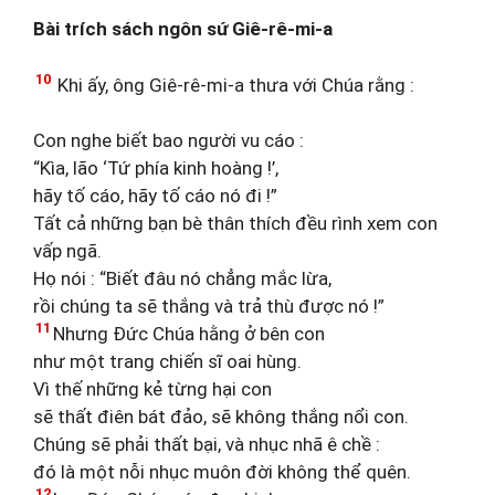
Bài trích sách ngôn sứ Giê-rê-mi-a
10
Khi ấy, ông Giê-rê-mi-a thưa với Chúa rằng :
Con nghe biết bao người vu cáo :
“Kìa, lão ‘Tứ phía kinh hoàng !’,
hãy tố cáo, hãy tố cáo nó đi !”
Tất cả những bạn bè thân thích đều rình xem con
vấp ngã.
Họ nói : “Biết đâu nó chẳng mắc lừa,
rồi chúng ta sẽ thắng và trả thù được nó !”
11
Nhưng Đức Chúa hằng ở bên con
như một trang chiến sĩ oai hùng.
Vì thế những kẻ từng hại con
sẽ thất điên bát đảo, sẽ không thắng nổi con.
Chúng sẽ phải thất bại, và nhục nhã ê chề :
đó là một nỗi nhục muôn đời không thể quên.
12