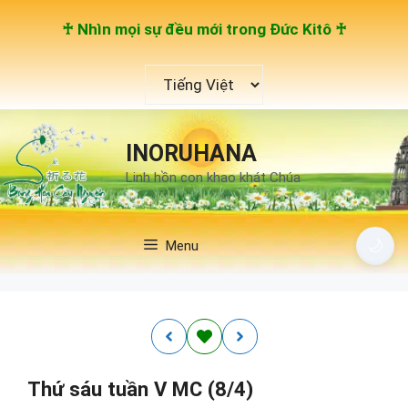
Chuyển
♰ Nhìn mọi sự đều mới trong Đức Kitô ♰
đến
nội
Chọn
dung
một
ngôn
ngữ
INORUHANA
Linh hồn con khao khát Chúa
🌙
Menu
Thứ sáu tuần V MC (8/4)