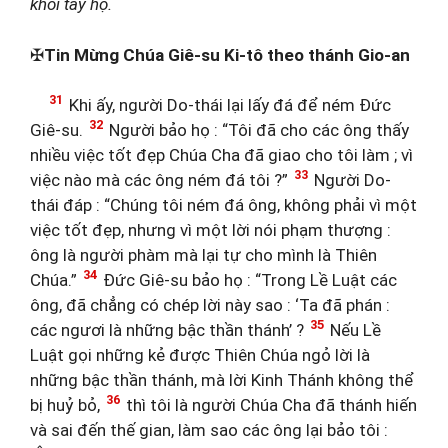
khỏi tay họ.
✠
Tin Mừng Chúa Giê-su Ki-tô theo thánh Gio-an
31
Khi ấy, người Do-thái lại lấy đá để ném Đức
32
Giê-su.
Người bảo họ : “Tôi đã cho các ông thấy
nhiều việc tốt đẹp Chúa Cha đã giao cho tôi làm ; vì
33
việc nào mà các ông ném đá tôi ?”
Người Do-
thái đáp : “Chúng tôi ném đá ông, không phải vì một
việc tốt đẹp, nhưng vì một lời nói phạm thượng :
ông là người phàm mà lại tự cho mình là Thiên
34
Chúa.”
Đức Giê-su bảo họ : “Trong Lề Luật các
ông, đã chẳng có chép lời này sao : ‘Ta đã phán :
35
các ngươi là những bậc thần thánh’ ?
Nếu Lề
Luật gọi những kẻ được Thiên Chúa ngỏ lời là
những bậc thần thánh, mà lời Kinh Thánh không thể
36
bị huỷ bỏ,
thì tôi là người Chúa Cha đã thánh hiến
và sai đến thế gian, làm sao các ông lại bảo tôi :