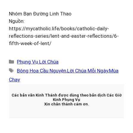
Nhóm Bạn Đường Linh Thao
Nguồn:
https://mycatholic.life/books/catholic-daily-
reflections-series/lent-and-easter-reflections/6-
fifth-week-of-lent/
Danh
Phụng Vụ Lời Chúa
mục
Thẻ
Bông Hoa Cầu Nguyện
,
Lời Chúa Mỗi Ngày
,
Mùa
Chay
Các bản văn Kinh Thánh được dùng theo bản dịch Các Giờ
Kinh Phụng Vụ
Xin chân thành cám ơn.