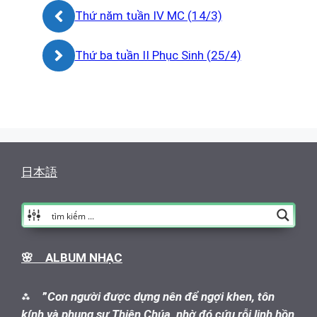
Thứ năm tuần IV MC (14/3)
Thứ ba tuần II Phục Sinh (25/4)
日本語
🌸 ALBUM NHẠC
⁂
”
Con người được dựng nên để ngợi khen, tôn
kính và phụng sự Thiên Chúa, nhờ đó cứu rỗi linh hồn