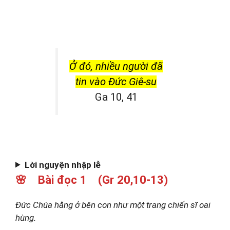
Ở đó, nhiều người đã
tin vào Đức Giê-su
Ga 10, 41
Lời nguyện nhập lễ
🌸 Bài đọc 1 (Gr 20,10-13)
Đức Chúa hằng ở bên con như một trang chiến sĩ oai
hùng.