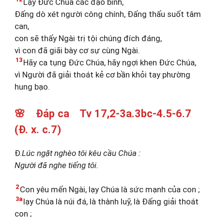
Lạy Đức Chúa các đạo binh,
Đấng dò xét người công chính, Đấng thấu suốt tâm
can,
con sẽ thấy Ngài trị tội chúng đích đáng,
vì con đã giãi bày cơ sự cùng Ngài.
13
Hãy ca tụng Đức Chúa, hãy ngợi khen Đức Chúa,
vì Người đã giải thoát kẻ cơ bần khỏi tay phường
hung bạo.
🌸 Đáp ca Tv 17,2-3a.3bc-4.5-6.7
(Đ. x. c.7)
Đ.
Lúc ngặt nghèo tôi kêu cầu Chúa :
Người đã nghe tiếng tôi.
2
Con yêu mến Ngài, lạy Chúa là sức mạnh của con ;
3a
lạy Chúa là núi đá, là thành luỹ, là Đấng giải thoát
con ;