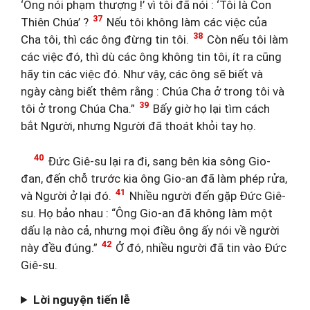
‘Ông nói phạm thượng !’ vì tôi đã nói : ‘Tôi là Con
37
Thiên Chúa’ ?
Nếu tôi không làm các việc của
38
Cha tôi, thì các ông đừng tin tôi.
Còn nếu tôi làm
các việc đó, thì dù các ông không tin tôi, ít ra cũng
hãy tin các việc đó. Như vậy, các ông sẽ biết và
ngày càng biết thêm rằng : Chúa Cha ở trong tôi và
39
tôi ở trong Chúa Cha.”
Bấy giờ họ lại tìm cách
bắt Người, nhưng Người đã thoát khỏi tay họ.
40
Đức Giê-su lại ra đi, sang bên kia sông Gio-
đan, đến chỗ trước kia ông Gio-an đã làm phép rửa,
41
và Người ở lại đó.
Nhiều người đến gặp Đức Giê-
su. Họ bảo nhau : “Ông Gio-an đã không làm một
dấu lạ nào cả, nhưng mọi điều ông ấy nói về người
42
này đều đúng.”
Ở đó, nhiều người đã tin vào Đức
Giê-su.
Lời nguyện tiến lễ