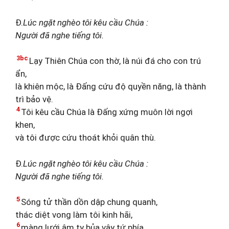
Đ.
Lúc ngặt nghèo tôi kêu cầu Chúa :
Người đã nghe tiếng tôi.
3bc
Lạy Thiên Chúa con thờ, là núi đá cho con trú
ẩn,
là khiên mộc, là Đấng cứu độ quyền năng, là thành
trì bảo vệ.
4
Tôi kêu cầu Chúa là Đấng xứng muôn lời ngợi
khen,
và tôi được cứu thoát khỏi quân thù.
Đ.
Lúc ngặt nghèo tôi kêu cầu Chúa :
Người đã nghe tiếng tôi.
5
Sóng tử thần dồn dập chung quanh,
thác diệt vong làm tôi kinh hãi,
6
màng lưới âm ty bủa vây tứ phía,