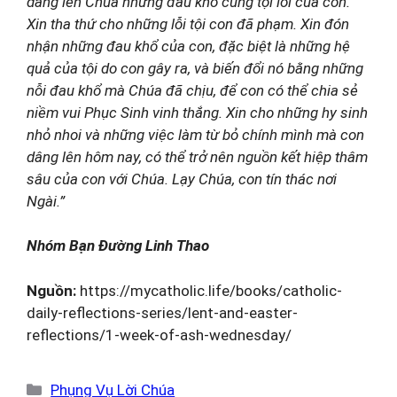
dâng lên Chúa những đau khổ cùng tội lỗi của con.
Xin tha thứ cho những lỗi tội con đã phạm. Xin đón
nhận những đau khổ của con, đặc biệt là những hệ
quả của tội do con gây ra, và biến đổi nó bằng những
nỗi đau khổ mà Chúa đã chịu, để con có thể chia sẻ
niềm vui Phục Sinh vinh thắng. Xin cho những hy sinh
nhỏ nhoi và những việc làm từ bỏ chính mình mà con
dâng lên hôm nay, có thể trở nên nguồn kết hiệp thâm
sâu của con với Chúa. Lạy Chúa, con tín thác nơi
Ngài.”
Nhóm Bạn Đường Linh Thao
Nguồn:
https://mycatholic.life/books/catholic-
daily-reflections-series/lent-and-easter-
reflections/1-week-of-ash-wednesday/
Danh
Phụng Vụ Lời Chúa