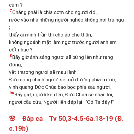
cùm ?
7
Chẳng phải là chia cơm cho người đói,
rước vào nhà những người nghèo không nơi trú ngụ
;
thấy ai mình trần thì cho áo che thân,
không ngoảnh mặt làm ngơ trước người anh em
cốt nhục ?
8
Bấy giờ ánh sáng ngươi sẽ bừng lên như rạng
đông,
vết thương ngươi sẽ mau lành.
Đức công chính ngươi sẽ mở đường phía trước,
vinh quang Đức Chúa bao bọc phía sau ngươi.
9a
Bấy giờ, ngươi kêu lên, Đức Chúa sẽ nhận lời,
ngươi cầu cứu, Người liền đáp lại : ‘Có Ta đây !’”
🌸 Đáp ca Tv 50,3-4.5-6a.18-19 (Đ.
c.19b)