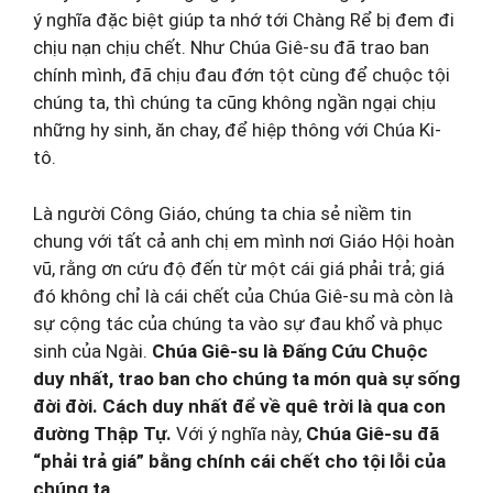
ý nghĩa đặc biệt giúp ta nhớ tới Chàng Rể bị đem đi
chịu nạn chịu chết. Như Chúa Giê-su đã trao ban
chính mình, đã chịu đau đớn tột cùng để chuộc tội
chúng ta, thì chúng ta cũng không ngần ngại chịu
những hy sinh, ăn chay, để hiệp thông với Chúa Ki-
tô.
Là người Công Giáo, chúng ta chia sẻ niềm tin
chung với tất cả anh chị em mình nơi Giáo Hội hoàn
vũ, rằng ơn cứu độ đến từ một cái giá phải trả; giá
đó không chỉ là cái chết của Chúa Giê-su mà còn là
sự cộng tác của chúng ta vào sự đau khổ và phục
sinh của Ngài.
Chúa Giê-su là Đấng Cứu Chuộc
duy nhất, trao ban cho chúng ta món quà sự sống
đời đời. Cách duy nhất để về quê trời là qua con
đường Thập Tự.
Với ý nghĩa này,
Chúa Giê-su đã
“phải trả giá” bằng chính cái chết cho tội lỗi
của
chúng ta
.