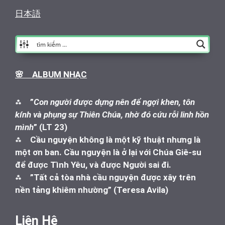
日本語
🌸 ALBUM NHẠC
⁂
”
Con người được dựng nên để ngợi khen, tôn
kính và phụng sự Thiên Chúa, nhờ đó cứu rỗi linh hồn
mình
” (LT 23)
⁂
Cầu nguyện không là một kỹ thuật nhưng là
một ơn ban. Cầu nguyện là ở lại với Chúa Giê-su
để được Tình Yêu, và được Người sai đi.
⁂
”Tất cả tòa nhà cầu nguyện được xây trên
nền tảng khiêm nhường” (Teresa Avila)
Liên Hệ