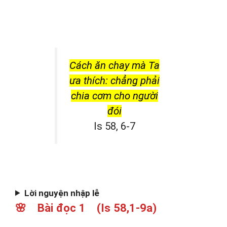
Cách ăn chay mà Ta
ưa thích: chẳng phải
chia cơm cho người
đói
Is 58, 6-7
Lời nguyện nhập lễ
🌸 Bài đọc 1 (Is 58,1-9a)