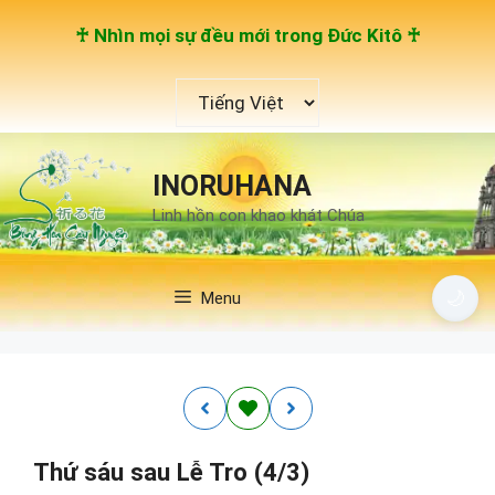
Chuyển
♰ Nhìn mọi sự đều mới trong Đức Kitô ♰
đến
nội
Chọn
dung
một
ngôn
ngữ
INORUHANA
Linh hồn con khao khát Chúa
🌙
Menu
Thứ sáu sau Lễ Tro (4/3)