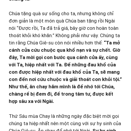
Chúa tặng quà sự sống cho ta, nhưng không chỉ
đơn giản là một món quà Chúa ban tặng rồi Ngài
nói “Được rồi, Ta đã trả giá, bây giờ con hoàn toàn
thoát khỏi khó khăn.” Không phải như vậy. Chúng ta
tin rằng Chúa Giê-su còn nói nhiều hơn thế:
“Ta mở
cánh cửa cứu chuộc qua khổ nạn và sự chết. Giờ
đây, Ta mời gọi con bước qua cánh cửa ấy, cùng
với Ta, hiệp nhất với Ta. Để những đau khổ của
con được hiệp nhất với đau khổ của Ta, sẽ mang
con đến nơi cứu chuộc và giải thoát con khỏi tội.”
Như thế, ăn chay hãm mình là để nhớ tới Chúa,
chàng rể bị đem đi, để trong tâm tư, được kết
hợp sâu xa với Ngài.
Thứ Sáu mùa Chay là những ngày đặc biệt mời gọi
chúng ta hiệp nhất nên một cùng với sự hy sinh của
Chúa Giê-su. Ăn chay để nhớ tới Ngài.
Sự hy sinh