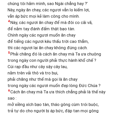
chúng tôi hãm mình, sao Ngài chẳng hay ?’
Này, ngày ăn chay, các ngươi vẫn lo kiếm lợi,
vẫn áp bức mọi kẻ làm công cho mình.
4
Này, các ngươi ăn chay để mà đôi co cãi vã,
để nắm tay đánh đấm thật bạo tàn.
Chính ngày các ngươi muốn ăn chay
để tiếng các ngươi kêu thấu trời cao thẳm,
thì các ngươi lại ăn chay không đúng cách.
5
Phải chăng đó là cách ăn chay mà Ta ưa chuộng
trong ngày con người phải thực hành khổ chế ?
Cúi rạp đầu như cây sậy cây lau,
nằm trên vải thô và tro bụi,
phải chăng như thế mà gọi là ăn chay
trong ngày các ngươi muốn đẹp lòng Đức Chúa ?
6
Cách ăn chay mà Ta ưa thích chẳng phải là thế này
sao :
mở xiềng xích bạo tàn, tháo gông cùm trói buộc,
trả tự do cho người bị áp bức, đập tan mọi gông