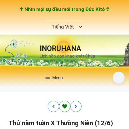
Chuyển
♰ Nhìn mọi sự đều mới trong Đức Kitô ♰
đến
nội
Chọn
dung
một
ngôn
ngữ
INORUHANA
Linh hồn con khao khát Chúa
🌙
Menu
Thứ năm tuần X Thường Niên (12/6)