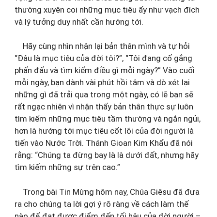
thường xuyên coi những mục tiêu ấy như vạch đích
và lý tưởng duy nhất cần hướng tới.
Hãy cùng nhìn nhận lại bản thân mình và tự hỏi
“Đâu là mục tiêu của đời tôi?”, “Tôi đang cố gắng
phấn đấu và tìm kiếm điều gì mỗi ngày?” Vào cuối
mỗi ngày, bạn dành vài phút hồi tâm và dò xét lại
những gì đã trải qua trong một ngày, có lẽ bạn sẽ
rất ngạc nhiên vì nhận thấy bản thân thực sự luôn
tìm kiếm những mục tiêu tầm thường và ngắn ngủi,
hơn là hướng tới mục tiêu cốt lõi của đời người là
tiến vào Nước Trời. Thánh Gioan Kim Khẩu đã nói
rằng: “Chúng ta đừng bay là là dưới đất, nhưng hãy
tìm kiếm những sự trên cao.”
Trong bài Tin Mừng hôm nay, Chúa Giêsu đã đưa
ra cho chúng ta lời gợi ý rõ ràng về cách làm thế
nào để đạt được điểm đến tối hậu của đời người –