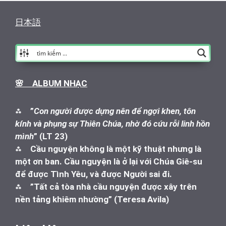
日本語
🌸 ALBUM NHẠC
⁂
”
Con người được dựng nên để ngợi khen, tôn
kính và phụng sự Thiên Chúa, nhờ đó cứu rỗi linh hồn
mình
” (LT 23)
⁂
Cầu nguyện không là một kỹ thuật nhưng là
một ơn ban. Cầu nguyện là ở lại với Chúa Giê-su
để được Tình Yêu, và được Người sai đi.
⁂
”Tất cả tòa nhà cầu nguyện được xây trên
nền tảng khiêm nhường” (Teresa Avila)