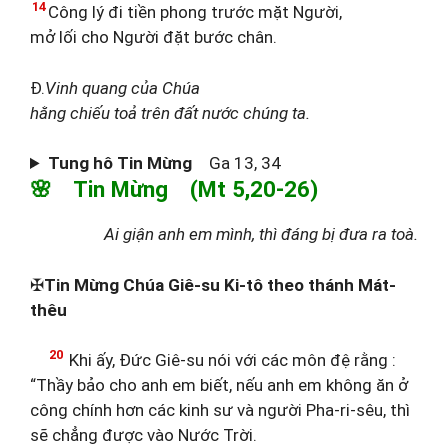
14
Công lý đi tiền phong trước mặt Người,
mở lối cho Người đặt bước chân.
Đ.
Vinh quang của Chúa
hằng chiếu toả trên đất nước chúng ta.
Tung hô Tin Mừng
Ga 13, 34
🌸 Tin Mừng (Mt 5,20-26)
Ai giận anh em mình, thì đáng bị đưa ra toà.
✠
Tin Mừng Chúa Giê-su Ki-tô theo thánh Mát-
thêu
20
Khi ấy, Đức Giê-su nói với các môn đệ rằng :
“Thầy bảo cho anh em biết, nếu anh em không ăn ở
công chính hơn các kinh sư và người Pha-ri-sêu, thì
sẽ chẳng được vào Nước Trời.