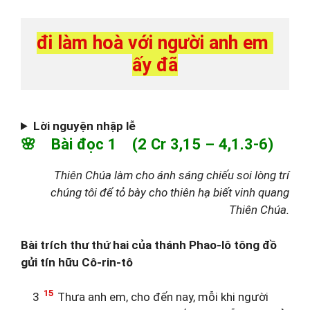
đi làm hoà với người anh em 
ấy đã
Lời nguyện nhập lễ
🌸 Bài đọc 1 (2 Cr 3,15 – 4,1.3-6)
Thiên Chúa làm cho ánh sáng chiếu soi lòng trí
chúng tôi để tỏ bày cho thiên hạ biết vinh quang
Thiên Chúa.
Bài trích thư thứ hai của thánh Phao-lô tông đồ
gửi tín hữu Cô-rin-tô
15
3
Thưa anh em, cho đến nay, mỗi khi người