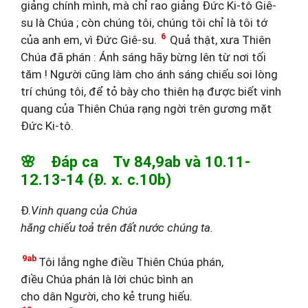
giảng chính mình, mà chỉ rao giảng Đức Ki-tô Giê-
su là Chúa ; còn chúng tôi, chúng tôi chỉ là tôi tớ
6
của anh em, vì Đức Giê-su.
Quả thật, xưa Thiên
Chúa đã phán : Ánh sáng hãy bừng lên từ nơi tối
tăm ! Người cũng làm cho ánh sáng chiếu soi lòng
trí chúng tôi, để tỏ bày cho thiên hạ được biết vinh
quang của Thiên Chúa rạng ngời trên gương mặt
Đức Ki-tô.
🌸 Đáp ca Tv 84,9ab và 10.11-
12.13-14 (Đ. x. c.10b)
Đ.
Vinh quang của Chúa
hằng chiếu toả trên đất nước chúng ta.
9ab
Tôi lắng nghe điều Thiên Chúa phán,
điều Chúa phán là lời chúc bình an
cho dân Người, cho kẻ trung hiếu.