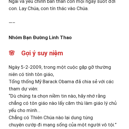
Ngài và yêu chính bản thân con mọi ngày suốt đời
con. Lạy Chúa, con tín thác vào Chúa.
—–
Nhóm Bạn Đường Linh Thao
🌸 Gợi ý suy niệm
Ngày 5-2-2009, trong một cuộc gặp gỡ thường
niên có tính tôn giáo,
Tổng thống Mỹ Barack Obama đã chia sẻ với các
tham dự viên:
“Dù chúng ta chọn niềm tin nào, hãy nhớ rằng
chẳng có tôn giáo nào lấy căm thù làm giáo lý chủ
yếu cho mình…
Chẳng có Thiên Chúa nào lại dung túng
chuyện cướp đi mạng sống của một người vô tội.”