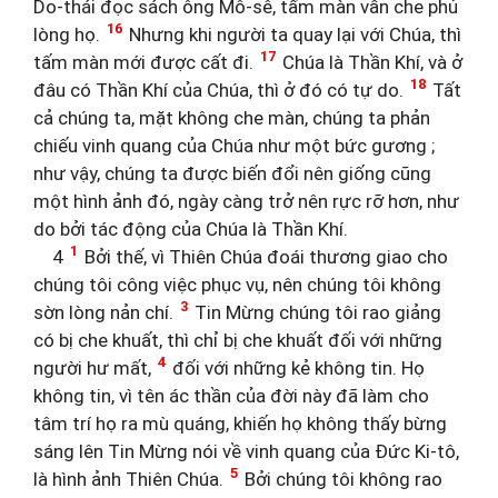
Do-thái đọc sách ông Mô-sê, tấm màn vẫn che phủ
16
lòng họ.
Nhưng khi người ta quay lại với Chúa, thì
17
tấm màn mới được cất đi.
Chúa là Thần Khí, và ở
18
đâu có Thần Khí của Chúa, thì ở đó có tự do.
Tất
cả chúng ta, mặt không che màn, chúng ta phản
chiếu vinh quang của Chúa như một bức gương ;
như vậy, chúng ta được biến đổi nên giống cũng
một hình ảnh đó, ngày càng trở nên rực rỡ hơn, như
do bởi tác động của Chúa là Thần Khí.
1
4
Bởi thế, vì Thiên Chúa đoái thương giao cho
chúng tôi công việc phục vụ, nên chúng tôi không
3
sờn lòng nản chí.
Tin Mừng chúng tôi rao giảng
có bị che khuất, thì chỉ bị che khuất đối với những
4
người hư mất,
đối với những kẻ không tin. Họ
không tin, vì tên ác thần của đời này đã làm cho
tâm trí họ ra mù quáng, khiến họ không thấy bừng
sáng lên Tin Mừng nói về vinh quang của Đức Ki-tô,
5
là hình ảnh Thiên Chúa.
Bởi chúng tôi không rao