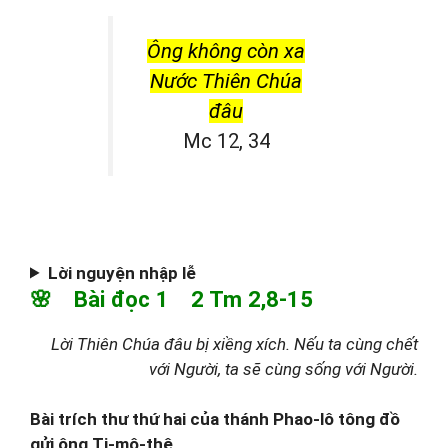
Ông không còn xa
Nước Thiên Chúa
đâu
Mc 12, 34
Lời nguyện nhập lễ
🌸 Bài đọc 1 2 Tm 2,8-15
Lời Thiên Chúa đâu bị xiềng xích. Nếu ta cùng chết
với Người, ta sẽ cùng sống với Người.
Bài trích thư thứ hai của thánh Phao-lô tông đồ
gửi ông Ti-mô-thê