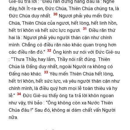
Giê-su trả lời : “Điều răn đứng hàng đầu là : Nghe
đây, hỡi Ít-ra-en, Đức Chúa, Thiên Chúa chúng ta, là
30
Đức Chúa duy nhất.
Ngươi phải yêu mến Đức
Chúa, Thiên Chúa của ngươi, hết lòng, hết linh hồn,
31
hết trí khôn và hết sức lực ngươi.
Điều răn thứ
hai là : Ngươi phải yêu người thân cận như chính
mình. Chẳng có điều răn nào khác quan trọng hơn
32
các điều răn đó.”
Ông kinh sư nói với Đức Giê-su
: “Thưa Thầy, hay lắm, Thầy nói rất đúng. Thiên
Chúa là Đấng duy nhất, ngoài Người ra không có
33
Đấng nào khác.
Yêu mến Thiên Chúa hết lòng,
hết trí khôn, hết sức lực, và yêu người thân cận như
chính mình, là điều quý hơn mọi lễ toàn thiêu và hy
34
lễ.”
Đức Giê-su thấy ông ta trả lời khôn ngoan
như vậy, thì bảo : “Ông không còn xa Nước Thiên
Chúa đâu !” Sau đó, không ai dám chất vấn Người
nữa.