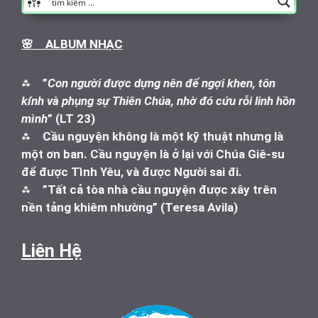
🌸 ALBUM NHẠC
⁂
”
Con người được dựng nên để ngợi khen, tôn
kính và phụng sự Thiên Chúa, nhờ đó cứu rỗi linh hồn
mình
” (LT 23)
⁂
Cầu nguyện không là một kỹ thuật nhưng là
một ơn ban. Cầu nguyện là ở lại với Chúa Giê-su
để được Tình Yêu, và được Người sai đi.
⁂
”Tất cả tòa nhà cầu nguyện được xây trên
nền tảng khiêm nhường” (Teresa Avila)
Liên Hệ