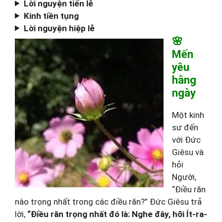
Lời nguyện tiến lễ
Kinh tiền tụng
Lời nguyện hiệp lễ
🌸
Mến
yêu
hằng
ngày
Một kinh
sư đến
với Đức
Giêsu và
hỏi
Người,
“Điều răn
nào trọng nhất trong các điều răn?” Đức Giêsu trả
lời,
“Điều răn trọng nhất đó là: Nghe đây, hỡi Ít-ra-