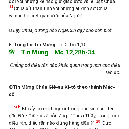
đối với những kẻ nào giữ giao ước và lề luật Chúa.
14
Chúa xử thân tình với những ai kính sợ Chúa
và cho họ biết giao ước của Người.
Đ.
Lạy Chúa, đường nẻo Ngài, xin dạy cho con biết.
Tung hô Tin Mừng
x. 2 Tm 1,10
🌸 Tin Mừng Mc 12,28b-34
Chẳng có điều răn nào khác quan trọng hơn các điều
răn đó.
✠
Tin Mừng Chúa Giê-su Ki-tô theo thánh Mác-
cô
28b
Khi ấy, có một người trong các kinh sư đến
gần Đức Giê-su và hỏi rằng : “Thưa Thầy, trong mọi
29
điều răn, điều răn nào đứng hàng đầu ?”
Đức