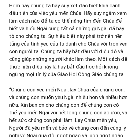
Hôm nay chúng ta hãy suy xét đặc biệt khía cạnh
đầu tiên của việc yêu mến Chúa. Hãy suy ngẫm xem
làm cách nào để ta có thể năng tìm đến Chúa để
biết và hiểu Ngài cùng tất cả những gì Ngài đã bày
tỏ cho chúng ta. Sự hiểu biết này phải trở nên nền
tảng của tình yêu của ta dành cho Chúa với trọn vẹn
con người ta. Chúng ta hãy bắt đầu với điều đó và
cũng giúp những người khác làm theo. Một cách để
thực hiện điều này là hãy bắt đầu học hỏi không
ngừng mọi tín lý của Giáo Hội Công Giáo chúng ta.
“Chúng con yêu mến Ngài, lạy Chúa của chúng con;
và chúng con muốn yêu Ngài nhiều hơn và nhiều hơn
nữa. Xin ban ơn cho chúng con để chúng con có
thể yêu mến Ngài với hết lòng chúng con ao ước, và
hết sức chúng con phải làm. Lạy Chúa mến yêu,
Người đã yêu mến và bảo vệ chúng con đến cùng, ý
nghĩ về Ngài quá đỗi ngọt ngào và luôn ngọt ngào