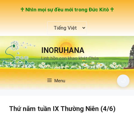
Chuyển
♰ Nhìn mọi sự đều mới trong Đức Kitô ♰
đến
nội
Chọn
dung
một
ngôn
ngữ
INORUHANA
Linh hồn con khao khát Chúa
🌙
Menu
Thứ năm tuần IX Thường Niên (4/6)