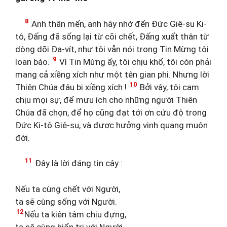
8
Anh thân mến, anh hãy nhớ đến Đức Giê-su Ki-
tô, Đấng đã sống lại từ cõi chết, Đấng xuất thân từ
dòng dõi Đa-vít, như tôi vẫn nói trong Tin Mừng tôi
9
loan báo.
Vì Tin Mừng ấy, tôi chịu khổ, tôi còn phải
mang cả xiềng xích như một tên gian phi. Nhưng lời
10
Thiên Chúa đâu bị xiềng xích !
Bởi vậy, tôi cam
chịu mọi sự, để mưu ích cho những người Thiên
Chúa đã chọn, để họ cũng đạt tới ơn cứu độ trong
Đức Ki-tô Giê-su, và được hưởng vinh quang muôn
đời.
11
Đây là lời đáng tin cậy :
Nếu ta cùng chết với Người,
ta sẽ cùng sống với Người.
12
Nếu ta kiên tâm chịu đựng,
ta sẽ cùng hiển trị với Người.