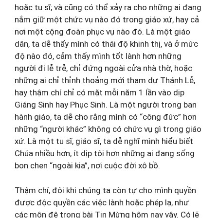
hoặc tu sĩ; và cũng có thể xảy ra cho những ai đang
nắm giữ một chức vụ nào đó trong giáo xứ, hay cả
nơi một cộng đoàn phục vụ nào đó. Là một giáo
dân, ta dễ thấy mình có thái độ khinh thị, và ở mức
độ nào đó, cảm thấy mình tốt lành hơn những
người đi lễ trễ, chỉ đứng ngoài cửa nhà thờ, hoặc
những ai chỉ thỉnh thoảng mới tham dự Thánh Lễ,
hay thậm chí chỉ có mặt mỗi năm 1 lần vào dịp
Giáng Sinh hay Phục Sinh. Là một người trong ban
hành giáo, ta dễ cho rằng mình có “công đức” hơn
những “người khác” không có chức vụ gì trong giáo
xứ. Là một tu sĩ, giáo sĩ, ta dễ nghĩ mình hiểu biết
Chúa nhiều hơn, ít dịp tội hơn những ai đang sống
bon chen “ngoài kia”, nơi cuộc đời xô bồ.
Thậm chí, đôi khi chúng ta còn tự cho mình quyền
được độc quyền các việc lành hoặc phép lạ, như
các môn đệ trong bài Tin Mừng hôm nay vậy. Có lẽ