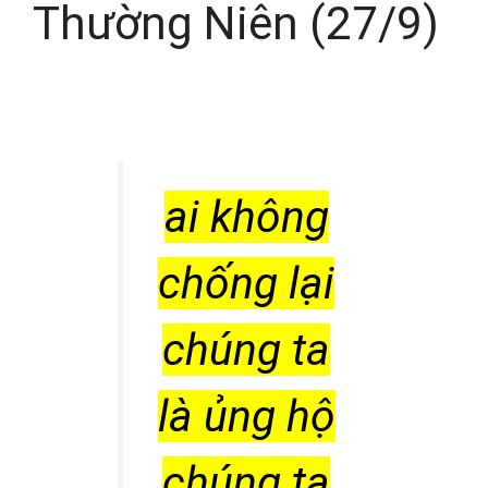
Thường Niên (27/9)
ai không
chống lại
chúng ta
là ủng hộ
chúng ta