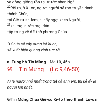
và dòng giống tồn tại trước nhan Ngài.
22
Rồi ra, ở Xi-on, người người sẽ rao truyền danh
thánh Chúa,
tại Giê-ru-sa-lem, ai nấy ngợi khen Người,
23
khi mọi nước mọi dân
tập trung về để thờ phượng Chúa.
Đ.
Chúa sẽ xây dựng lại Xi-on,
sẽ xuất hiện quang vinh rực rỡ.
Tung hô Tin Mừng
Mc 10, 45b
🌸 Tin Mừng (Lc 9,46-50)
Ai là người nhỏ nhất trong tất cả anh em, thì kẻ ấy là
người lớn nhất.
✠
Tin Mừng Chúa Giê-su Ki-tô theo thánh Lu-ca