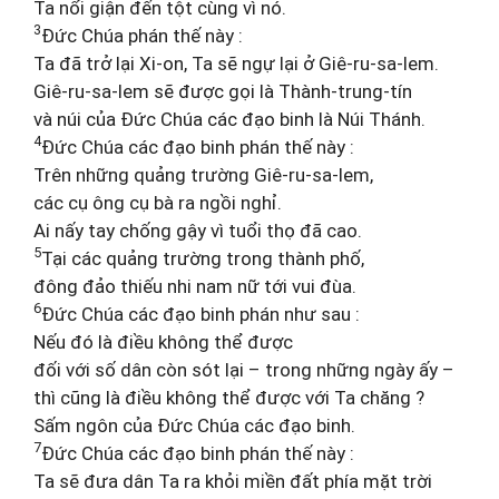
Ta nổi giận đến tột cùng vì nó.
3
Đức Chúa phán thế này :
Ta đã trở lại Xi-on, Ta sẽ ngự lại ở Giê-ru-sa-lem.
Giê-ru-sa-lem sẽ được gọi là Thành-trung-tín
và núi của Đức Chúa các đạo binh là Núi Thánh.
4
Đức Chúa các đạo binh phán thế này :
Trên những quảng trường Giê-ru-sa-lem,
các cụ ông cụ bà ra ngồi nghỉ.
Ai nấy tay chống gậy vì tuổi thọ đã cao.
5
Tại các quảng trường trong thành phố,
đông đảo thiếu nhi nam nữ tới vui đùa.
6
Đức Chúa các đạo binh phán như sau :
Nếu đó là điều không thể được
đối với số dân còn sót lại – trong những ngày ấy –
thì cũng là điều không thể được với Ta chăng ?
Sấm ngôn của Đức Chúa các đạo binh.
7
Đức Chúa các đạo binh phán thế này :
Ta sẽ đưa dân Ta ra khỏi miền đất phía mặt trời