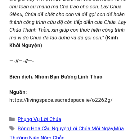
chu toàn sứ mạng mà Cha trao cho con. Lạy Chúa
Giêsu, Chúa đã chết cho con và đã gọi con để hoàn
thành công trình cứu độ còn tiếp diễn của Chúa. Lạy
Chúa Thánh Thần, xin giúp con thực hiện công trình
mà vì đó Chúa đã tạo dựng và đã gọi con.”
(
Kinh
Khởi Nguyện
)
—-//—-//—-
Biên dịch: Nhóm Bạn Đường Linh Thao
Nguồn:
https://livingspace.sacredspace.ie/o2262g/
Danh
Phụng Vụ Lời Chúa
mục
Thẻ
Bông Hoa Cầu Nguyện
,
Lời Chúa Mỗi Ngày
,
Mùa
Thường Niên Năm Chẵn