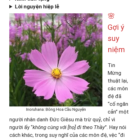
Lời nguyện hiệp lễ
🌸
Gợi ý
suy
niệm
Tin
Mừng
thuật lại,
các môn
đệ đã
“cố ngăn
Inoruhana: Bông Hoa Cầu Nguyện
cản” một
người nhân danh Đức Giêsu mà trừ quỷ, chỉ vì
người ấy “
không cùng với [họ] đi theo Thầy
”. Hay nói
cách khác, trong suy nghĩ của các môn đệ, vệc “đi