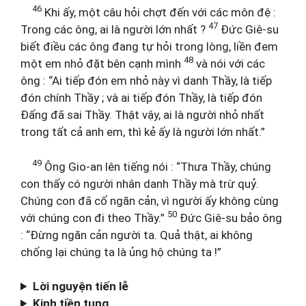
46
Khi ấy, một câu hỏi chợt đến với các môn đệ :
47
Trong các ông, ai là người lớn nhất ?
Đức Giê-su
biết điều các ông đang tự hỏi trong lòng, liền đem
48
một em nhỏ đặt bên cạnh mình
và nói với các
ông : “Ai tiếp đón em nhỏ này vì danh Thầy, là tiếp
đón chính Thầy ; và ai tiếp đón Thầy, là tiếp đón
Đấng đã sai Thầy. Thật vậy, ai là người nhỏ nhất
trong tất cả anh em, thì kẻ ấy là người lớn nhất.”
49
Ông Gio-an lên tiếng nói : “Thưa Thầy, chúng
con thấy có người nhân danh Thầy mà trừ quỷ.
Chúng con đã cố ngăn cản, vì người ấy không cùng
50
với chúng con đi theo Thầy.”
Đức Giê-su bảo ông
: “Đừng ngăn cản người ta. Quả thật, ai không
chống lại chúng ta là ủng hộ chúng ta !”
Lời nguyện tiến lễ
Kinh tiền tụng