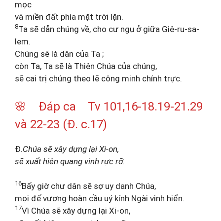
mọc
và miền đất phía mặt trời lặn.
8
Ta sẽ dẫn chúng về, cho cư ngụ ở giữa Giê-ru-sa-
lem.
Chúng sẽ là dân của Ta ;
còn Ta, Ta sẽ là Thiên Chúa của chúng,
sẽ cai trị chúng theo lẽ công minh chính trực.
🌸 Đáp ca Tv 101,16-18.19-21.29
và 22-23 (Đ. c.17)
Đ
.Chúa sẽ xây dựng lại Xi-on,
sẽ xuất hiện quang vinh rực rỡ.
16
Bấy giờ chư dân sẽ sợ uy danh Chúa,
mọi đế vương hoàn cầu uý kính Ngài vinh hiển.
17
Vì Chúa sẽ xây dựng lại Xi-on,