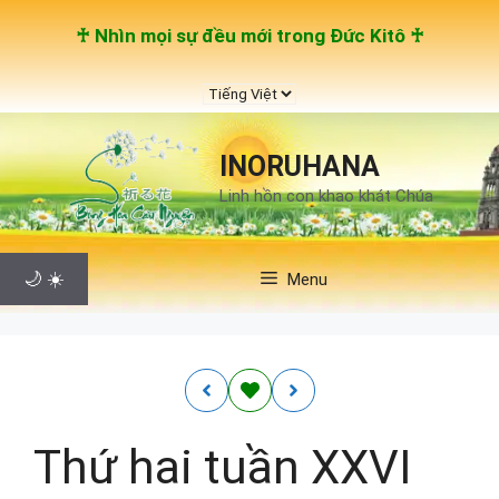
Chuyển
♰ Nhìn mọi sự đều mới trong Đức Kitô ♰
đến
nội
Chọn
dung
một
ngôn
INORUHANA
ngữ
Linh hồn con khao khát Chúa
🌙
☀️
Menu
Thứ hai tuần XXVI