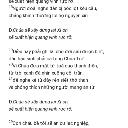
sẽ xuất hiện quang vinh rực rỡ.
18
Người đoái nghe dân bị bóc lột kêu cầu,
chẳng khinh thường lời họ nguyện xin.
Đ.
Chúa sẽ xây dựng lại Xi-on,
sẽ xuất hiện quang vinh rực rỡ.
19
Điều này phải ghi lại cho đời sau được biết,
dân hậu sinh phải ca tụng Chúa Trời.
20
Vì Chúa đưa mắt từ toà cao thánh điện,
từ trời xanh đã nhìn xuống cõi trần,
21
để nghe kẻ tù đày rên siết thở than
và phóng thích những người mang án tử.
Đ.
Chúa sẽ xây dựng lại Xi-on,
sẽ xuất hiện quang vinh rực rỡ.
29
Con cháu bề tôi sẽ an cư lạc nghiệp,