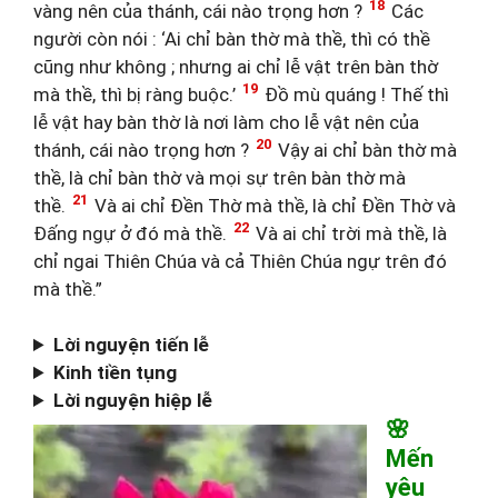
18
vàng nên của thánh, cái nào trọng hơn ?
Các
người còn nói : ‘Ai chỉ bàn thờ mà thề, thì có thề
cũng như không ; nhưng ai chỉ lễ vật trên bàn thờ
19
mà thề, thì bị ràng buộc.’
Đồ mù quáng ! Thế thì
lễ vật hay bàn thờ là nơi làm cho lễ vật nên của
20
thánh, cái nào trọng hơn ?
Vậy ai chỉ bàn thờ mà
thề, là chỉ bàn thờ và mọi sự trên bàn thờ mà
21
thề.
Và ai chỉ Đền Thờ mà thề, là chỉ Đền Thờ và
22
Đấng ngự ở đó mà thề.
Và ai chỉ trời mà thề, là
chỉ ngai Thiên Chúa và cả Thiên Chúa ngự trên đó
mà thề.”
Lời nguyện tiến lễ
Kinh tiền tụng
Lời nguyện hiệp lễ
🌸
Mến
yêu