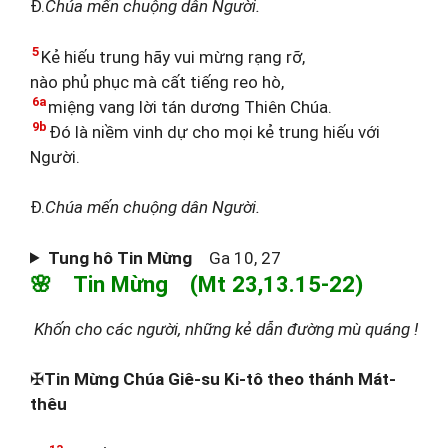
Đ.
Chúa mến chuộng dân Người.
5
Kẻ hiếu trung hãy vui mừng rạng rỡ,
nào phủ phục mà cất tiếng reo hò,
6a
miệng vang lời tán dương Thiên Chúa.
9b
Đó là niềm vinh dự cho mọi kẻ trung hiếu với
Người.
Đ.
Chúa mến chuộng dân Người.
Tung hô Tin Mừng
Ga 10, 27
🌸 Tin Mừng (Mt 23,13.15-22)
Khốn cho các người, những kẻ dẫn đường mù quáng !
✠
Tin Mừng Chúa Giê-su Ki-tô theo thánh Mát-
thêu