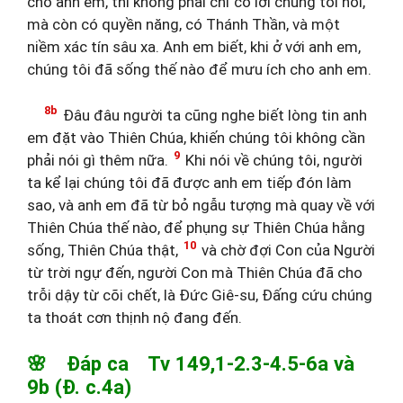
cho anh em, thì không phải chỉ có lời chúng tôi nói,
mà còn có quyền năng, có Thánh Thần, và một
niềm xác tín sâu xa. Anh em biết, khi ở với anh em,
chúng tôi đã sống thế nào để mưu ích cho anh em.
8b
Đâu đâu người ta cũng nghe biết lòng tin anh
em đặt vào Thiên Chúa, khiến chúng tôi không cần
9
phải nói gì thêm nữa.
Khi nói về chúng tôi, người
ta kể lại chúng tôi đã được anh em tiếp đón làm
sao, và anh em đã từ bỏ ngẫu tượng mà quay về với
Thiên Chúa thế nào, để phụng sự Thiên Chúa hằng
10
sống, Thiên Chúa thật,
và chờ đợi Con của Người
từ trời ngự đến, người Con mà Thiên Chúa đã cho
trỗi dậy từ cõi chết, là Đức Giê-su, Đấng cứu chúng
ta thoát cơn thịnh nộ đang đến.
🌸 Đáp ca Tv 149,1-2.3-4.5-6a và
9b (Đ. c.4a)