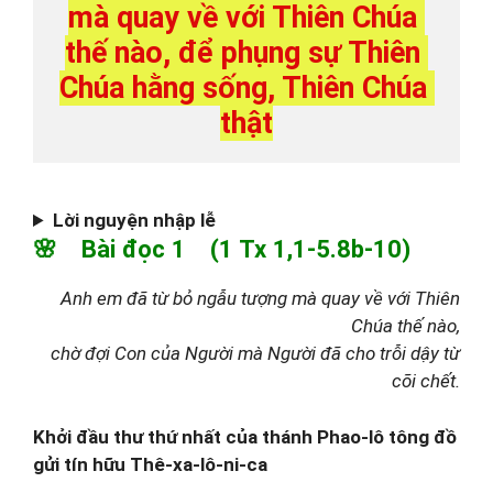
mà quay về với Thiên Chúa 
thế nào, để phụng sự Thiên 
Chúa hằng sống, Thiên Chúa 
thật
Lời nguyện nhập lễ
🌸 Bài đọc 1 (1 Tx 1,1-5.8b-10)
Anh em đã từ bỏ ngẫu tượng mà quay về với Thiên
Chúa thế nào,
chờ đợi Con của Người mà Người đã cho trỗi dậy từ
cõi chết.
Khởi đầu thư thứ nhất của thánh Phao-lô tông đồ
gửi tín hữu Thê-xa-lô-ni-ca