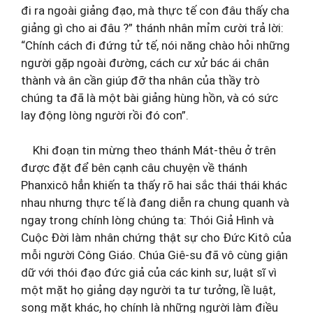
đi ra ngoài giảng đạo, mà thực tế con đâu thấy cha
giảng gì cho ai đâu ?” thánh nhân mỉm cười trả lời:
“Chính cách đi đứng tử tế, nói năng chào hỏi những
người gặp ngoài đường, cách cư xử bác ái chân
thành và ân cần giúp đỡ tha nhân của thầy trò
chúng ta đã là một bài giảng hùng hồn, và có sức
lay động lòng người rồi đó con”.
Khi đoạn tin mừng theo thánh Mát-thêu ở trên
được đặt để bên cạnh câu chuyện về thánh
Phanxicô hẳn khiến ta thấy rõ hai sắc thái thái khác
nhau nhưng thực tế là đang diễn ra chung quanh và
ngay trong chính lòng chúng ta: Thói Giả Hình và
Cuộc Đời làm nhân chứng thật sự cho Đức Kitô của
mỗi người Công Giáo. Chúa Giê-su đã vô cùng giận
dữ với thói đạo đức giả của các kinh sư, luật sĩ vì
một mặt họ giảng dạy người ta tư tưởng, lề luật,
song mặt khác, họ chính là những người làm điều