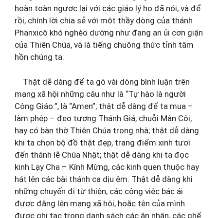
hoàn toàn ngược lại với các giáo lý họ đã nói, và để
rồi, chính lời chia sẻ với một thầy dòng của thánh
Phanxicô khó nghèo dường như đang an ủi cơn giận
của Thiên Chúa, và là tiếng chuông thức tỉnh tâm
hồn chúng ta.
Thật dễ dàng để ta gõ vài dòng bình luận trên
mạng xã hội những câu như là “Tự hào là người
Công Giáo.”, là “Amen”; thật dễ dàng để ta mua –
làm phép – đeo tượng Thánh Giá, chuỗi Mân Côi,
hay có bàn thờ Thiên Chúa trong nhà; thật dễ dàng
khi ta chọn bộ đồ thật đẹp, trang điểm xinh tươi
đến thánh lễ Chúa Nhật; thật dễ dàng khi ta đọc
kinh Lạy Cha – Kính Mừng, các kinh quen thuộc hay
hát lên các bài thánh ca dịu êm. Thật dễ dàng khi
những chuyến đi từ thiện, các công việc bác ái
được đăng lên mạng xã hội, hoặc tên của mình
được ghi tạc trong danh sách các ân nhân, các ghế