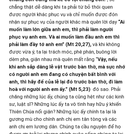
chẳng thật dễ dàng khi ta phải từ bỏ thói quen
được người khác phục vụ và chỉ muốn được đón
nhận sự phục vụ của người khác mà quên lời dạy
“Ai
muốn làm lớn giữa anh em, thì phải làm người
phục vụ anh em. Và ai muốn làm đầu anh em thì
phải làm đầy tớ anh em” (Mt 20,27),
và khi không
được vừa ý, ta lại trách móc, phê phán, buông lời
dèm pha, giận nhau mà quên mất rằng “
Vậy, nếu
khi anh sắp dâng lễ vật trước bàn thờ, mà sực nhớ
có người anh em đang có chuyện bất bình với
anh, thì hãy để của lễ lại đó trước bàn thờ, đi làm
hoà với người anh em ấy.” (Mt 5,23)
đó sao. Phải
chăng những lúc ấy, chúng ta cũng hệt như các kinh
sư, luật sĩ? Những lúc ấy ta vô tình hay hữu ý khiến
Thiên Chúa nổi giận? Những lúc ấy chính ta lại là
gương mù cho chính anh chị em tân tòng và các
anh chị em lương dân. Chúng ta cầu nguyện để họ
được ơn trở lại nhưng chính cuộc sống chúng ta lại