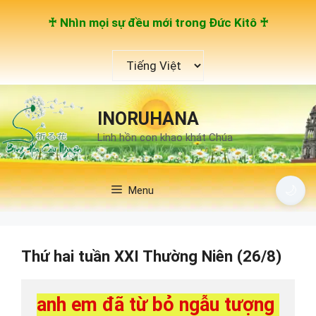
Chuyển
♰ Nhìn mọi sự đều mới trong Đức Kitô ♰
đến
nội
Chọn
dung
một
ngôn
ngữ
INORUHANA
Linh hồn con khao khát Chúa
🌙
Menu
Thứ hai tuần XXI Thường Niên (26/8)
anh em đã từ bỏ ngẫu tượng 