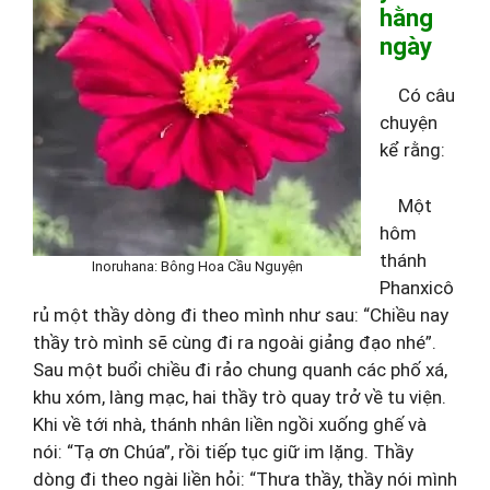
hằng
ngày
Có câu
chuyện
kể rằng:
Một
hôm
thánh
Inoruhana: Bông Hoa Cầu Nguyện
Phanxicô
rủ một thầy dòng đi theo mình như sau: “Chiều nay
thầy trò mình sẽ cùng đi ra ngoài giảng đạo nhé”.
Sau một buổi chiều đi rảo chung quanh các phố xá,
khu xóm, làng mạc, hai thầy trò quay trở về tu viện.
Khi về tới nhà, thánh nhân liền ngồi xuống ghế và
nói: “Tạ ơn Chúa”, rồi tiếp tục giữ im lặng. Thầy
dòng đi theo ngài liền hỏi: “Thưa thầy, thầy nói mình