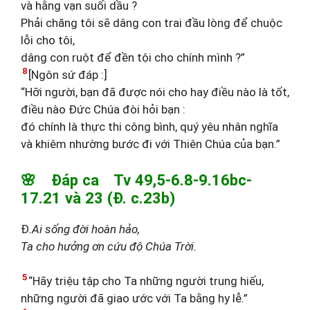
và hằng vạn suối dầu ?
Phải chăng tôi sẽ dâng con trai đầu lòng để chuộc
lỗi cho tôi,
dâng con ruột để đền tội cho chính mình ?”
8
[Ngôn sứ đáp :]
“Hỡi người, bạn đã được nói cho hay điều nào là tốt,
điều nào Đức Chúa đòi hỏi bạn :
đó chính là thực thi công bình, quý yêu nhân nghĩa
và khiêm nhường bước đi với Thiên Chúa của bạn.”
🌸 Đáp ca Tv 49,5-6.8-9.16bc-
17.21 và 23 (Đ. c.23b)
Đ
.Ai sống đời hoàn hảo,
Ta cho hưởng ơn cứu độ Chúa Trời.
5
“Hãy triệu tập cho Ta những người trung hiếu,
những người đã giao ước với Ta bằng hy lễ.”