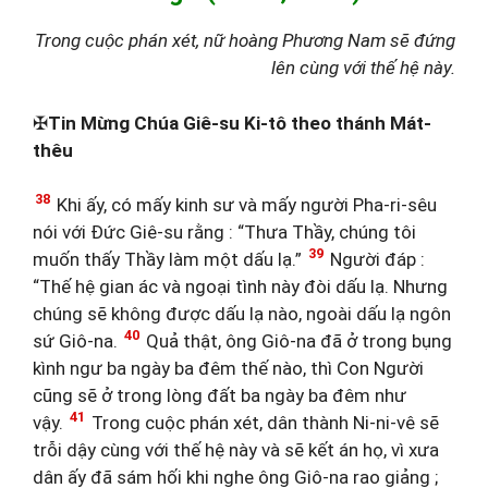
Trong cuộc phán xét, nữ hoàng Phương Nam sẽ đứng
lên cùng với thế hệ này.
✠
Tin Mừng Chúa Giê-su Ki-tô theo thánh Mát-
thêu
38
Khi ấy, có mấy kinh sư và mấy người Pha-ri-sêu
nói với Đức Giê-su rằng : “Thưa Thầy, chúng tôi
39
muốn thấy Thầy làm một dấu lạ.”
Người đáp :
“Thế hệ gian ác và ngoại tình này đòi dấu lạ. Nhưng
chúng sẽ không được dấu lạ nào, ngoài dấu lạ ngôn
40
sứ Giô-na.
Quả thật, ông Giô-na đã ở trong bụng
kình ngư ba ngày ba đêm thế nào, thì Con Người
cũng sẽ ở trong lòng đất ba ngày ba đêm như
41
vậy.
Trong cuộc phán xét, dân thành Ni-ni-vê sẽ
trỗi dậy cùng với thế hệ này và sẽ kết án họ, vì xưa
dân ấy đã sám hối khi nghe ông Giô-na rao giảng ;