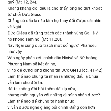
quỷ (Mt 12, 24).
Khăng khăng đòi dấu lạ cho thấy lòng họ dứt khoát
từ chối Đức Giêsu.
Chẳng có dấu lạ nào làm họ thay đổi được cái nhìn
về Ngài.
Đức Giêsu đã từng trách các thành vùng Galilê vì
họ không sám hối (Mt 11,20).
Nay Ngài cũng quở trách một số người Pharisêu
như vậy.
Vào ngày phán xét, chính dân Ninivê và Nữ hoàng
Phương Nam sẽ kết án họ,
vì họ đã cứng lòng không tin Đức Giêsu (cc. 41-42).
Làm thế nào chúng ta nhận ra những dấu lạ Chúa
vẫn làm cho đời ta,
để ta không đòi hỏi thêm dấu lạ nữa,
nhưng mãn nguyện với những gì mình nhận được?
Làm thế nào để chúng ta hạnh phúc
vì vẫn được nghe giảng bởi chính Đấng còn hơn