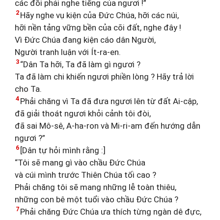
các đồi phải nghe tiếng của ngươi !”
2
Hãy nghe vụ kiện của Đức Chúa, hỡi các núi,
hỡi nền tảng vững bền của cõi đất, nghe đây !
Vì Đức Chúa đang kiện cáo dân Người,
Người tranh luận với Ít-ra-en.
3
“Dân Ta hỡi, Ta đã làm gì ngươi ?
Ta đã làm chi khiến ngươi phiền lòng ? Hãy trả lời
cho Ta.
4
Phải chăng vì Ta đã đưa ngươi lên từ đất Ai-cập,
đã giải thoát ngươi khỏi cảnh tôi đòi,
đã sai Mô-sê, A-ha-ron và Mi-ri-am đến hướng dẫn
ngươi ?”
6
[Dân tự hỏi mình rằng :]
“Tôi sẽ mang gì vào chầu Đức Chúa
và cúi mình trước Thiên Chúa tối cao ?
Phải chăng tôi sẽ mang những lễ toàn thiêu,
những con bê một tuổi vào chầu Đức Chúa ?
7
Phải chăng Đức Chúa ưa thích từng ngàn dê đực,