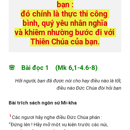
bạn :

đó chính là thực thi công 
bình, quý yêu nhân nghĩa

và khiêm nhường bước đi với 
Thiên Chúa của bạn.
🌸 Bài đọc 1 (Mk 6,1-4.6-8)
Hỡi người, bạn đã được nói cho hay điều nào là tốt,
điều nào Đức Chúa đòi hỏi bạn
Bài trích sách ngôn sứ Mi-kha
1
Các ngươi hãy nghe điều Đức Chúa phán :
“Đứng lên ! Hãy mở một vụ kiện trước các núi,