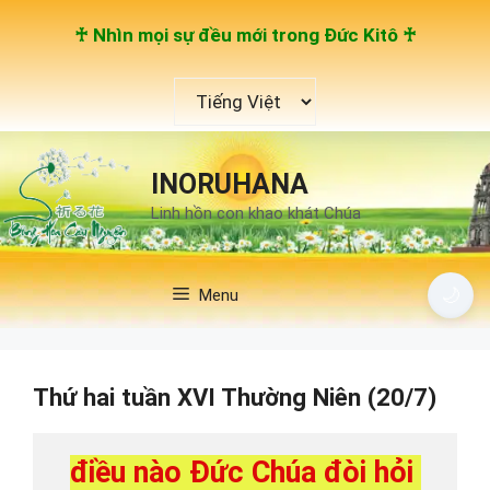
Chuyển
♰ Nhìn mọi sự đều mới trong Đức Kitô ♰
đến
nội
Chọn
dung
một
ngôn
ngữ
INORUHANA
Linh hồn con khao khát Chúa
🌙
Menu
Thứ hai tuần XVI Thường Niên (20/7)
điều nào Đức Chúa đòi hỏi 