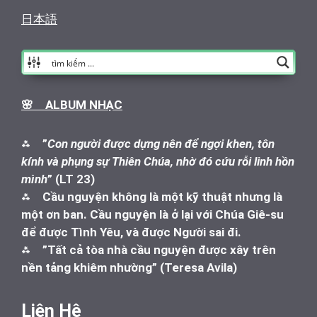
日本語
🌸 ALBUM NHẠC
⁂
”
Con người được dựng nên để ngợi khen, tôn
kính và phụng sự Thiên Chúa, nhờ đó cứu rỗi linh hồn
mình
” (LT 23)
⁂
Cầu nguyện không là một kỹ thuật nhưng là
một ơn ban. Cầu nguyện là ở lại với Chúa Giê-su
để được Tình Yêu, và được Người sai đi.
⁂
”Tất cả tòa nhà cầu nguyện được xây trên
nền tảng khiêm nhường” (Teresa Avila)
Liên Hệ