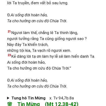
lời Ta truyền, đem vất bỏ sau lưng.
Đ.
Ai sống đời hoàn hảo,
Ta cho hưởng ơn cứu độ Chúa Trời.
21
Ngươi làm thế, chẳng lẽ Ta thinh lặng,
ngươi tưởng rằng Ta cũng giống ngươi sao ?
Này đây Ta khiển trách,
những tội kia, Ta vạch rõ ngươi xem.
23
Kẻ dâng lời tạ ơn làm hy lễ sẽ làm hiển danh Ta.
Ai sống đời hoàn hảo,
Ta cho hưởng ơn cứu độ Chúa Trời.”
Đ.
Ai sống đời hoàn hảo,
Ta cho hưởng ơn cứu độ Chúa Trời.
Tung hô Tin Mừng
x. Tv 94,7b.8a
🌸 Tin Mừng (Mt 12,38-42)