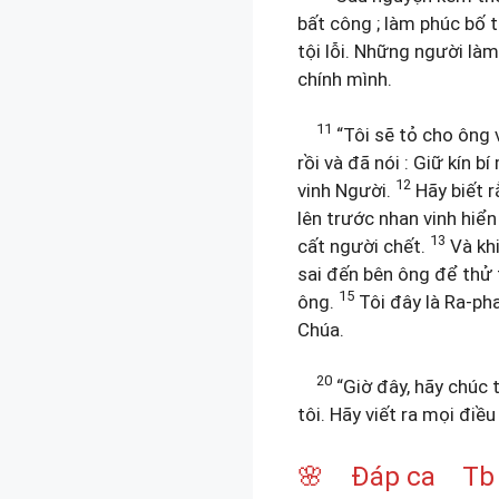
bất công ; làm phúc bố t
tội lỗi. Những người là
chính mình.
11
“Tôi sẽ tỏ cho ông v
rồi và đã nói : Giữ kín 
12
vinh Người.
Hãy biết r
lên trước nhan vinh hiể
13
cất người chết.
Và khi
sai đến bên ông để thử
15
ông.
Tôi đây là Ra-ph
Chúa.
20
“Giờ đây, hãy chúc 
tôi. Hãy viết ra mọi điề
🌸 Đáp ca Tb 13