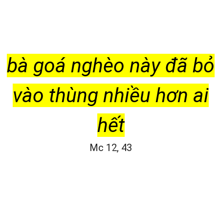
bà goá nghèo này đã bỏ
vào thùng nhiều hơn ai
hết
Mc 12, 43