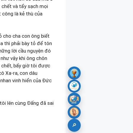
i chết và tẩy sạch mọi
 công là kẻ thù của
tỏ cho cha con ông biết
a thì phải bày tỏ để tôn
những lời cầu nguyện đó
 như vậy khi ông chôn
 chết, bấy giờ tôi được
cô Xa-ra, con dâu
 nhan vinh hiển của Đức
tôi lên cùng Đấng đã sai
🔎