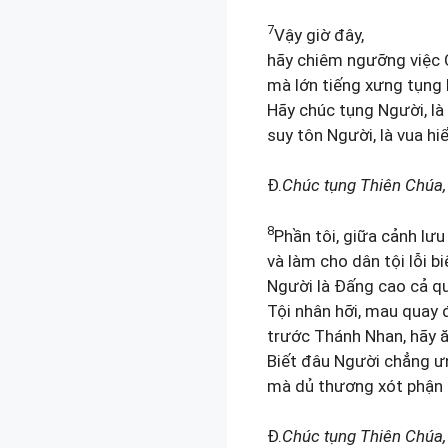
7
Vậy giờ đây,
hãy chiêm ngưỡng việc 
mà lớn tiếng xưng tụng
Hãy chúc tụng Người, là
suy tôn Người, là vua hiể
Đ.
Chúc tụng Thiên Chúa,
8
Phần tôi, giữa cảnh lưu
và làm cho dân tội lỗi bi
Người là Đấng cao cả q
Tội nhân hỡi, mau quay đ
trước Thánh Nhan, hãy ă
Biết đâu Người chẳng ư
mà dủ thương xót phận
Đ.
Chúc tụng Thiên Chúa,