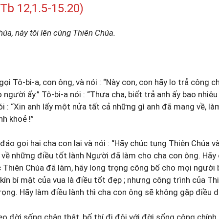
b 12,1.5-15.20)
húa, này tôi lên cùng Thiên Chúa.
ọi Tô-bi-a, con ông, và nói : “Này con, con hãy lo trả công
 người ấy.” Tô-bi-a nói : “Thưa cha, biết trả anh ấy bao nhiêu
 nói : “Xin anh lấy một nửa tất cả những gì anh đã mang về, l
h khoẻ !”
 đáo gọi hai cha con lại và nói : “Hãy chúc tụng Thiên Chúa 
h, về những điều tốt lành Người đã làm cho cha con ông. Hãy
 Thiên Chúa đã làm, hãy long trọng công bố cho mọi người 
kín bí mật của vua là điều tốt đẹp ; nhưng công trình của Thi
rọng. Hãy làm điều lành thì cha con ông sẽ không gặp điều d
 đời sống chân thật, bố thí đi đôi với đời sống công chính,