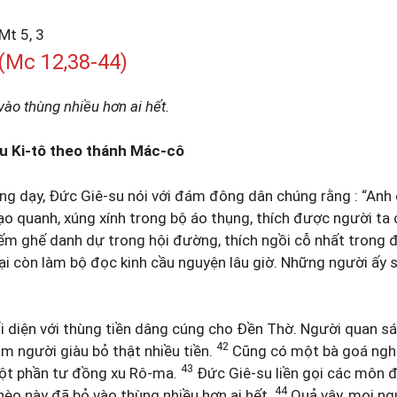
t 5, 3
Mc 12,38-44)
ào thùng nhiều hơn ai hết.
u Ki-tô theo thánh Mác-cô
iảng dạy, Đức Giê-su nói với đám đông dân chúng rằng : “Anh
o quanh, xúng xính trong bộ áo thụng, thích được người ta 
ếm ghế danh dự trong hội đường, thích ngồi cỗ nhất trong 
lại còn làm bộ đọc kinh cầu nguyện lâu giờ. Những người ấy 
i diện với thùng tiền dâng cúng cho Đền Thờ. Người quan 
42
ắm người giàu bỏ thật nhiều tiền.
Cũng có một bà goá nghè
43
một phần tư đồng xu Rô-ma.
Đức Giê-su liền gọi các môn đệ
44
hèo này đã bỏ vào thùng nhiều hơn ai hết.
Quả vậy, mọi ngư