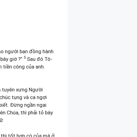
 cho người bạn đồng hành
5
 bây giờ ?”
Sau đó Tô-
àm tiền công của anh.
và tuyên xưng Người
 chúc tụng và ca ngợi
biết. Đừng ngần ngại
ên Chúa, thì phải tỏ bày
ữ.
 thì tốt hơn có của mà ở