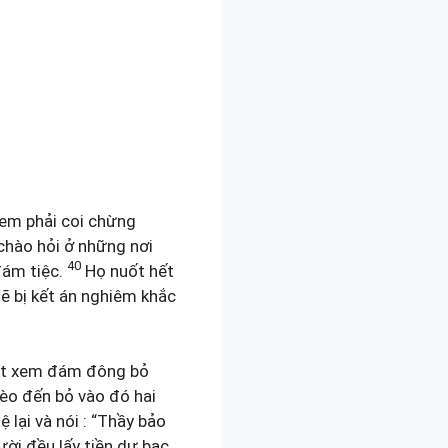
 em phải coi chừng
chào hỏi ở những nơi
40
đám tiệc.
Họ nuốt hết
sẽ bị kết án nghiêm khắc
sát xem đám đông bỏ
o đến bỏ vào đó hai
 lại và nói : “Thầy bảo
ời đều lấy tiền dư bạc