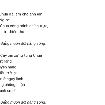
Chúa đã làm cho anh em
 Người.
 Chúa công minh chính trực,
n trị thiên thu.
 Đấng muôn đời hằng sống.
 đày, xin xưng tụng Chúa
ết rằng :
uyền năng.
ầu trở lại,
n ở ngay lành.
ng chẳng nhận
 anh em ?
 Đấng muôn đời hằng sống.