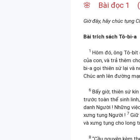
🌸 Bài đọc 1 (T
Giờ đây, hãy chúc tụng C
Bài trích sách Tô-bi-a
1
Hôm đó, ông Tô-bít g
của con, và trả thêm cho
bi-a gọi thiên sứ lại và
Chúc anh lên đường mạn
6
Bấy giờ, thiên sứ kín
trước toàn thể sinh lin
danh Người ! Những việc
7
xưng tụng Người !
Giữ 
và xưng tụng cho long t
8
“Cầu nguyện kèm theo