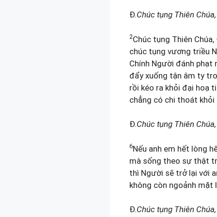
Đ.
Chúc tụng Thiên Chúa,
2
Chúc tụng Thiên Chúa,
chúc tụng vương triều N
Chính Người đánh phạt rồ
đẩy xuống tận âm ty tr
rồi kéo ra khỏi đại hoạ t
chẳng có chi thoát khỏi
Đ.
Chúc tụng Thiên Chúa,
6
Nếu anh em hết lòng hế
mà sống theo sự thật t
thì Người sẽ trở lại với 
không còn ngoảnh mặt 
Đ.
Chúc tụng Thiên Chúa,