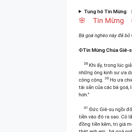
Tung hô Tin Mừng
M
🌸 Tin Mừng (
Bà goá nghèo này đã bỏ v
✠
Tin Mừng Chúa Giê-s
38
Khi ấy, trong lúc g
những ông kinh sư ưa dạ
39
công cộng.
Họ ưa chi
tài sản của các bà goá, 
hơn.”
41
Đức Giê-su ngồi đố
tiền vào đó ra sao. Có l
đồng tiền kẽm, trị giá 
thật anh em : bà goá ng