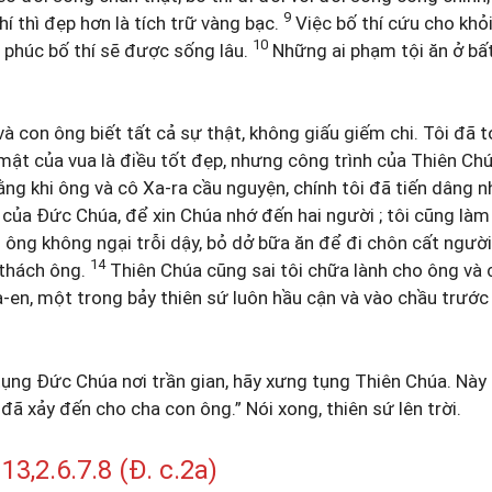
9
hí thì đẹp hơn là tích trữ vàng bạc.
Việc bố thí cứu cho khỏ
10
m phúc bố thí sẽ được sống lâu.
Những ai phạm tội ăn ở bất
à con ông biết tất cả sự thật, không giấu giếm chi. Tôi đã 
bí mật của vua là điều tốt đẹp, nhưng công trình của Thiên Chú
ằng khi ông và cô Xa-ra cầu nguyện, chính tôi đã tiến dâng 
n của Đức Chúa, để xin Chúa nhớ đến hai người ; tôi cũng làm
 ông không ngại trỗi dậy, bỏ dở bữa ăn để đi chôn cất người
14
 thách ông.
Thiên Chúa cũng sai tôi chữa lành cho ông và 
a-en, một trong bảy thiên sứ luôn hầu cận và vào chầu trước
tụng Đức Chúa nơi trần gian, hãy xưng tụng Thiên Chúa. Này 
u đã xảy đến cho cha con ông.” Nói xong, thiên sứ lên trời.
,2.6.7.8 (Đ. c.2a)