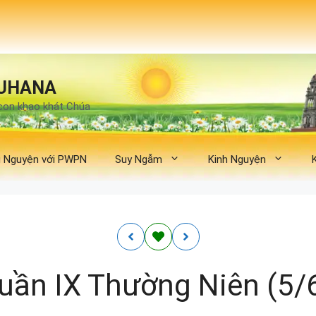
UHANA
con khao khát Chúa
 Nguyện với PWPN
Suy Ngẫm
Kinh Nguyện
uần IX Thường Niên (5/