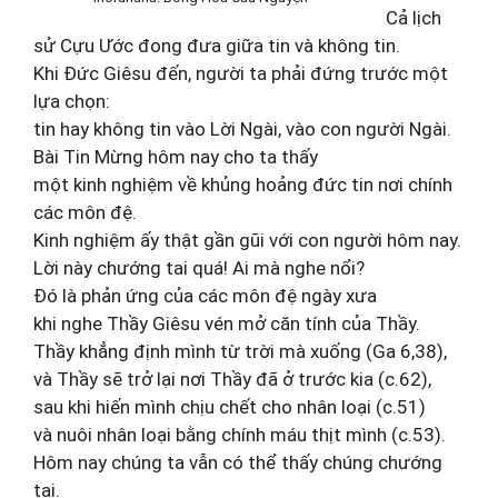
Cả lịch
sử Cựu Ước đong đưa giữa tin và không tin.
Khi Ðức Giêsu đến, người ta phải đứng trước một
lựa chọn:
tin hay không tin vào Lời Ngài, vào con người Ngài.
Bài Tin Mừng hôm nay cho ta thấy
một kinh nghiệm về khủng hoảng đức tin nơi chính
các môn đệ.
Kinh nghiệm ấy thật gần gũi với con người hôm nay.
Lời này chướng tai quá! Ai mà nghe nổi?
Ðó là phản ứng của các môn đệ ngày xưa
khi nghe Thầy Giêsu vén mở căn tính của Thầy.
Thầy khẳng định mình từ trời mà xuống (Ga 6,38),
và Thầy sẽ trở lại nơi Thầy đã ở trước kia (c.62),
sau khi hiến mình chịu chết cho nhân loại (c.51)
và nuôi nhân loại bằng chính máu thịt mình (c.53).
Hôm nay chúng ta vẫn có thể thấy chúng chướng
tai.