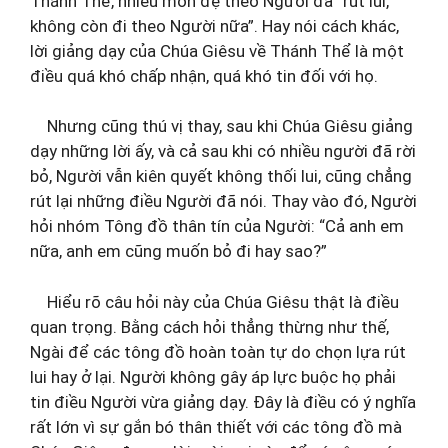
Thánh Thể, nhiều môn đệ theo Người đã “rút lui,
không còn đi theo Người nữa”. Hay nói cách khác,
lời giảng dạy của Chúa Giêsu về Thánh Thể là một
điều quá khó chấp nhận, quá khó tin đối với họ.
Nhưng cũng thú vị thay, sau khi Chúa Giêsu giảng
dạy những lời ấy, và cả sau khi có nhiều người đã rời
bỏ, Người vẫn kiên quyết không thối lui, cũng chẳng
rút lại những điều Người đã nói. Thay vào đó, Người
hỏi nhóm Tông đồ thân tín của Người: “Cả anh em
nữa, anh em cũng muốn bỏ đi hay sao?”
Hiểu rõ câu hỏi này của Chúa Giêsu thật là điều
quan trọng. Bằng cách hỏi thẳng thừng như thế,
Ngài để các tông đồ hoàn toàn tự do chọn lựa rút
lui hay ở lại. Người không gây áp lực buộc họ phải
tin điều Người vừa giảng dạy. Đây là điều có ý nghĩa
rất lớn vì sự gắn bó thân thiết với các tông đồ mà