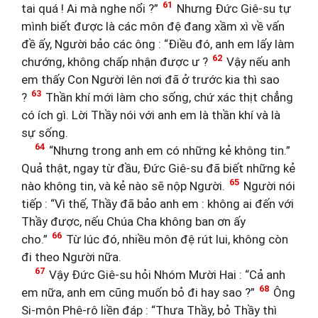
61
tai quá ! Ai mà nghe nổi ?”
Nhưng Đức Giê-su tự
mình biết được là các môn đệ đang xầm xì về vấn
đề ấy, Người bảo các ông : “Điều đó, anh em lấy làm
62
chướng, không chấp nhận được ư ?
Vậy nếu anh
em thấy Con Người lên nơi đã ở trước kia thì sao
63
?
Thần khí mới làm cho sống, chứ xác thịt chẳng
có ích gì. Lời Thầy nói với anh em là thần khí và là
sự sống.
64
“Nhưng trong anh em có những kẻ không tin.”
Quả thật, ngay từ đầu, Đức Giê-su đã biết những kẻ
65
nào không tin, và kẻ nào sẽ nộp Người.
Người nói
tiếp : “Vì thế, Thầy đã bảo anh em : không ai đến với
Thầy được, nếu Chúa Cha không ban ơn ấy
66
cho.”
Từ lúc đó, nhiều môn đệ rút lui, không còn
đi theo Người nữa.
67
Vậy Đức Giê-su hỏi Nhóm Mười Hai : “Cả anh
68
em nữa, anh em cũng muốn bỏ đi hay sao ?”
Ông
Si-môn Phê-rô liền đáp : “Thưa Thầy, bỏ Thầy thì