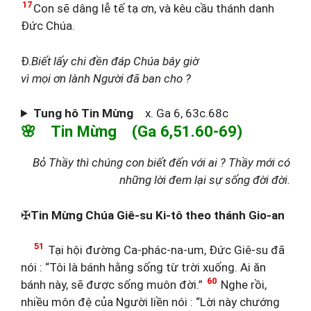
17
Con sẽ dâng lễ tế tạ ơn, và kêu cầu thánh danh
Đức Chúa.
Đ.
Biết lấy chi đền đáp Chúa bây giờ
vì mọi ơn lành Người đã ban cho ?
Tung hô Tin Mừng
x. Ga 6, 63c.68c
🌸 Tin Mừng (Ga 6,51.60-69)
Bỏ Thầy thì chúng con biết đến với ai ? Thầy mới có
những lời đem lại sự sống đời đời.
✠
Tin Mừng Chúa Giê-su Ki-tô theo thánh Gio-an
51
Tại hội đường Ca-phác-na-um, Đức Giê-su đã
nói : “Tôi là bánh hằng sống từ trời xuống. Ai ăn
60
bánh này, sẽ được sống muôn đời.”
Nghe rồi,
nhiều môn đệ của Người liền nói : “Lời này chướng