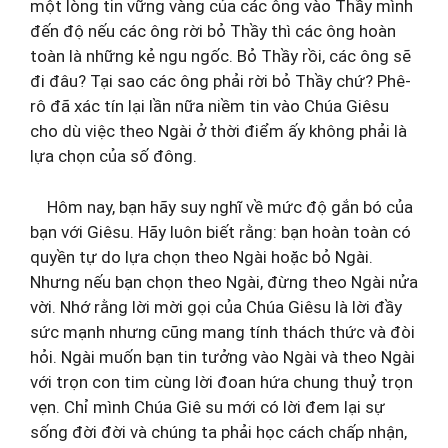
một lòng tin vững vàng của các ông vào Thầy mình
đến độ nếu các ông rời bỏ Thầy thì các ông hoàn
toàn là những kẻ ngu ngốc. Bỏ Thầy rồi, các ông sẽ
đi đâu? Tại sao các ông phải rời bỏ Thầy chứ? Phê-
rô đã xác tín lại lần nữa niềm tin vào Chúa Giêsu
cho dù việc theo Ngài ở thời điểm ấy không phải là
lựa chọn của số đông.
Hôm nay, bạn hãy suy nghĩ về mức độ gắn bó của
bạn với Giêsu. Hãy luôn biết rằng: bạn hoàn toàn có
quyền tự do lựa chọn theo Ngài hoặc bỏ Ngài.
Nhưng nếu bạn chọn theo Ngài, đừng theo Ngài nửa
vời. Nhớ rằng lời mời gọi của Chúa Giêsu là lời đầy
sức mạnh nhưng cũng mang tính thách thức và đòi
hỏi. Ngài muốn bạn tin tưởng vào Ngài và theo Ngài
với trọn con tim cùng lời đoan hứa chung thuỷ trọn
vẹn. Chỉ mình Chúa Giê su mới có lời đem lại sự
sống đời đời và chúng ta phải học cách chấp nhận,