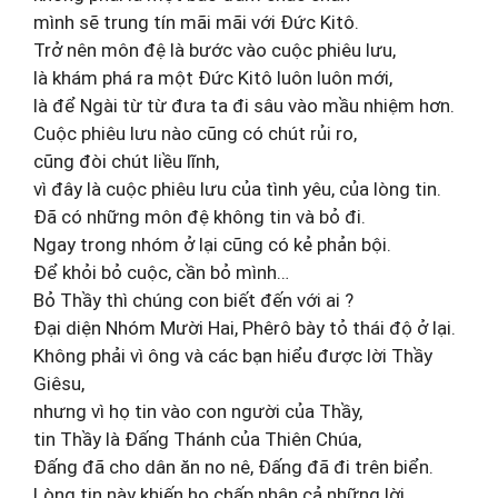
mình sẽ trung tín mãi mãi với Ðức Kitô.
Trở nên môn đệ là bước vào cuộc phiêu lưu,
là khám phá ra một Ðức Kitô luôn luôn mới,
là để Ngài từ từ đưa ta đi sâu vào mầu nhiệm hơn.
Cuộc phiêu lưu nào cũng có chút rủi ro,
cũng đòi chút liều lĩnh,
vì đây là cuộc phiêu lưu của tình yêu, của lòng tin.
Ðã có những môn đệ không tin và bỏ đi.
Ngay trong nhóm ở lại cũng có kẻ phản bội.
Ðể khỏi bỏ cuộc, cần bỏ mình…
Bỏ Thầy thì chúng con biết đến với ai ?
Ðại diện Nhóm Mười Hai, Phêrô bày tỏ thái độ ở lại.
Không phải vì ông và các bạn hiểu được lời Thầy
Giêsu,
nhưng vì họ tin vào con người của Thầy,
tin Thầy là Ðấng Thánh của Thiên Chúa,
Ðấng đã cho dân ăn no nê, Ðấng đã đi trên biển.
Lòng tin này khiến họ chấp nhận cả những lời