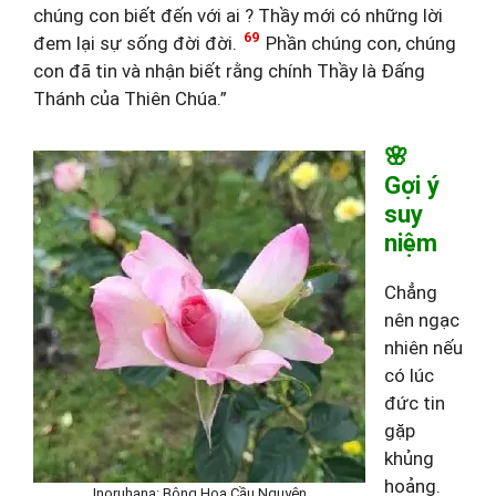
chúng con biết đến với ai ? Thầy mới có những lời
69
đem lại sự sống đời đời.
Phần chúng con, chúng
con đã tin và nhận biết rằng chính Thầy là Đấng
Thánh của Thiên Chúa.”
🌸
Gợi ý
suy
niệm
Chẳng
nên ngạc
nhiên nếu
có lúc
đức tin
gặp
khủng
hoảng.
Inoruhana: Bông Hoa Cầu Nguyện