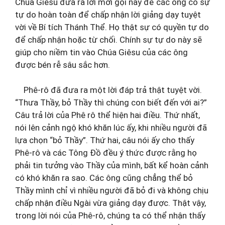
Chúa Giêsu đưa ra lời mời gọi này để các ông có sự
tự do hoàn toàn để chấp nhận lời giảng dạy tuyệt
vời về Bí tích Thánh Thể. Họ thật sự có quyền tự do
để chấp nhận hoặc từ chối. Chính sự tự do này sẽ
giúp cho niềm tin vào Chúa Giêsu của các ông
được bén rễ sâu sắc hơn.
Phê-rô đã đưa ra một lời đáp trả thật tuyệt vời.
“Thưa Thầy, bỏ Thầy thì chúng con biết đến với ai?”
Câu trả lời của Phê rô thể hiện hai điều. Thứ nhất,
nói lên cảnh ngộ khó khăn lúc ấy, khi nhiều người đã
lựa chọn “bỏ Thầy”. Thứ hai, câu nói ấy cho thấy
Phê-rô và các Tông Đồ đều ý thức được rằng họ
phải tin tưởng vào Thầy của mình, bất kể hoàn cảnh
có khó khăn ra sao. Các ông cũng chẳng thể bỏ
Thầy mình chỉ vì nhiều người đã bỏ đi và không chịu
chấp nhận điều Ngài vừa giảng dạy được. Thật vậy,
trong lời nói của Phê-rô, chúng ta có thể nhận thấy