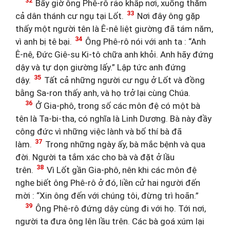
32
Bấy giờ ông Phê-rô rảo khắp nơi, xuống thăm
33
cả dân thánh cư ngụ tại Lốt.
Nơi đây ông gặp
thấy một người tên là Ê-nê liệt giường đã tám năm,
34
vì anh bị tê bại.
Ông Phê-rô nói với anh ta : “Anh
Ê-nê, Đức Giê-su Ki-tô chữa anh khỏi. Anh hãy đứng
dậy và tự dọn giường lấy.” Lập tức anh đứng
35
dậy.
Tất cả những người cư ngụ ở Lốt và đồng
bằng Sa-ron thấy anh, và họ trở lại cùng Chúa.
36
Ở Gia-phô, trong số các môn đệ có một bà
tên là Ta-bi-tha, có nghĩa là Linh Dương. Bà này đầy
công đức vì những việc lành và bố thí bà đã
37
làm.
Trong những ngày ấy, bà mắc bệnh và qua
đời. Người ta tắm xác cho bà và đặt ở lầu
38
trên.
Vì Lốt gần Gia-phô, nên khi các môn đệ
nghe biết ông Phê-rô ở đó, liền cử hai người đến
mời : “Xin ông đến với chúng tôi, đừng trì hoãn.”
39
Ông Phê-rô đứng dậy cùng đi với họ. Tới nơi,
người ta đưa ông lên lầu trên. Các bà goá xúm lại