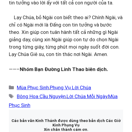
tin tưởng vào lời ấy với tất cả con người của ta.
Lạy Chúa, bỏ Ngài con biết theo ai? Chính Ngài, và
chỉ có Ngài mới là Đấng con tin tưởng và bước
theo. Xin giúp con tuân hành tất cả những gì Ngài
giảng dạy, cùng xin Ngài giúp con tự do chọn Ngài
trong từng giây, từng phút mọi ngày suốt đời con.
Lạy Chúa Giê su, con tín thác nơi Ngài. Amen.
——–
Nhóm Bạn Đường Linh Thao biên dịch.
Danh
Mùa Phục Sinh
,
Phụng Vụ Lời Chúa
mục
Thẻ
Bông Hoa Cầu Nguyện
,
Lời Chúa Mỗi Ngày
,
Mùa
Phục Sinh
Các bản văn Kinh Thánh được dùng theo bản dịch Các Giờ
Kinh Phụng Vụ
Xin chân thành cám ơn.