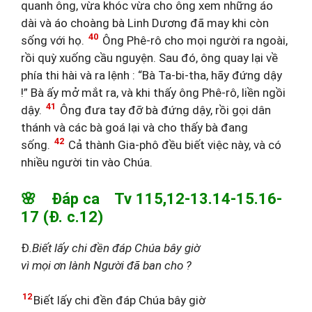
quanh ông, vừa khóc vừa cho ông xem những áo
dài và áo choàng bà Linh Dương đã may khi còn
40
sống với họ.
Ông Phê-rô cho mọi người ra ngoài,
rồi quỳ xuống cầu nguyện. Sau đó, ông quay lại về
phía thi hài và ra lệnh : “Bà Ta-bi-tha, hãy đứng dậy
!” Bà ấy mở mắt ra, và khi thấy ông Phê-rô, liền ngồi
41
dậy.
Ông đưa tay đỡ bà đứng dậy, rồi gọi dân
thánh và các bà goá lại và cho thấy bà đang
42
sống.
Cả thành Gia-phô đều biết việc này, và có
nhiều người tin vào Chúa.
🌸 Đáp ca Tv 115,12-13.14-15.16-
17 (Đ. c.12)
Đ
.Biết lấy chi đền đáp Chúa bây giờ
vì mọi ơn lành Người đã ban cho ?
12
Biết lấy chi đền đáp Chúa bây giờ