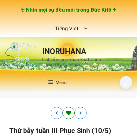
Chuyển
♰ Nhìn mọi sự đều mới trong Đức Kitô ♰
đến
nội
Chọn
dung
một
ngôn
ngữ
INORUHANA
Linh hồn con khao khát Chúa
🌙
Menu
Thứ bảy tuần III Phục Sinh (10/5)