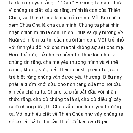
ta dám nguyện rằng….” “Dám” – chúng ta dám thưa
vì chúng ta biết sâu xa rằng, mình là con của Thiên
Chúa, và Thiên Chúa là cha của mình. Mỗi Kitô hữu
xem Chúa Cha là cha của mình. Chúng ta phải nhìn
nhận chính mình là con Thiên Chúa và quy hướng về
Ngài với niềm tự tin của người làm con. Một trẻ nhỏ
với tình yêu đối với cha mẹ thì không sợ sệt cha mẹ.
Hơn thế nữa, trẻ nhỏ có niềm tín thác lớn nhất vì
chúng tin rằng, cha mẹ yêu thương mình và vì thế
chúng không sợ gì cả. Thậm chí khi phạm tội, con
trẻ biết rằng chúng vẫn được yêu thương. Điều này
phải là điểm khởi đầu cho nền tảng của mọi lời cầu
xin của chúng ta. Chúng ta phải bắt đầu với nhận
thức rằng, cho dù chúng ta là ai, cho dù điều gì xảy
ra đi chăng nữa, thì Chúa vẫn luôn luôn yêu thương
ta. Với sự hiểu biết về Thiên Chúa như vậy, chúng ta
sẽ có tất cả tự tin cần thiết để kêu cầu Ngài.