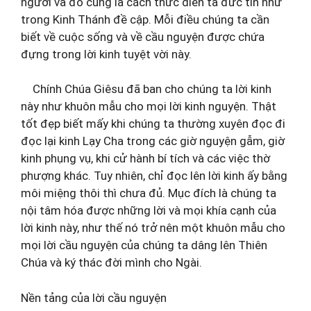
người và đó cũng là cách thức diễn tả đức tin như
trong Kinh Thánh đề cập. Mỗi điều chúng ta cần
biết về cuộc sống và về cầu nguyện được chứa
đựng trong lời kinh tuyệt vời này.
Chính Chúa Giêsu đã ban cho chúng ta lời kinh
này như khuôn mẫu cho mọi lời kinh nguyện. Thật
tốt đẹp biết mấy khi chúng ta thường xuyên đọc đi
đọc lại kinh Lạy Cha trong các giờ nguyện gẫm, giờ
kinh phụng vụ, khi cử hành bí tích và các việc thờ
phượng khác. Tuy nhiên, chỉ đọc lên lời kinh ấy bằng
môi miệng thôi thì chưa đủ. Mục đích là chúng ta
nội tâm hóa được những lời và mọi khía cạnh của
lời kinh này, như thế nó trở nên một khuôn mẫu cho
mọi lời cầu nguyện của chúng ta dâng lên Thiên
Chúa và ký thác đời mình cho Ngài.
Nền tảng của lời cầu nguyện