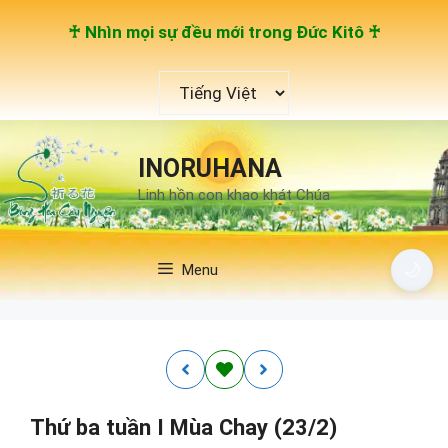
Chuyển
♰ Nhìn mọi sự đều mới trong Đức Kitô ♰
đến
nội
Chọn
dung
một
ngôn
ngữ
INORUHANA
Linh hồn con khao khát Chúa
🌙
Menu
Thứ ba tuần I Mùa Chay (23/2)