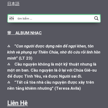
日本語
🌸 ALBUM NHẠC
⁂
”
Con người được dựng nên để ngợi khen, tôn
kính và phụng sự Thiên Chúa, nhờ đó cứu rỗi linh hồn
mình
” (LT 23)
⁂
Cầu nguyện không là một kỹ thuật nhưng là
một ơn ban. Cầu nguyện là ở lại với Chúa Giê-su
để được Tình Yêu, và được Người sai đi.
⁂
”Tất cả tòa nhà cầu nguyện được xây trên
nền tảng khiêm nhường” (Teresa Avila)
Liên Hệ