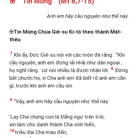
🌸 Tin Mừng (Mt 6,7-15)
Anh em hãy cầu nguyện như thế này.
✠
Tin Mừng Chúa Giê-su Ki-tô theo thánh Mát-
thêu
7
Khi ấy, Đức Giê-su nói với các môn đệ rằng : “Khi
cầu nguyện, anh em đừng lải nhải như dân ngoại ;
8
họ nghĩ rằng : cứ nói nhiều là được nhận lời.
Đừng
bắt chước họ, vì Cha anh em đã biết rõ anh em cần
gì, trước khi anh em cầu xin.
9
“Vậy, anh em hãy cầu nguyện như thế này :
‘Lạy Cha chúng con là Đấng ngự trên trời,
xin làm cho danh thánh Cha vinh hiển,
10
triều đại Cha mau đến,