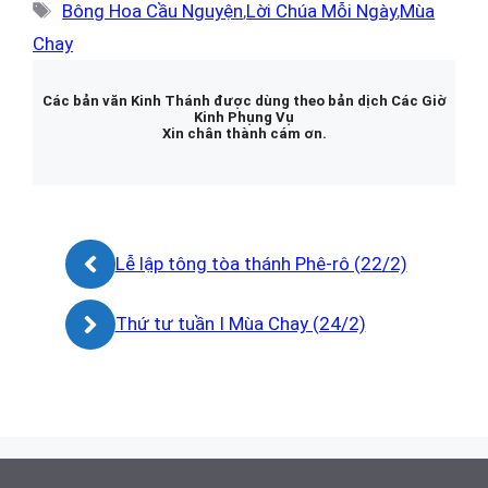
mục
Thẻ
Bông Hoa Cầu Nguyện
,
Lời Chúa Mỗi Ngày
,
Mùa
Chay
Các bản văn Kinh Thánh được dùng theo bản dịch Các Giờ
Kinh Phụng Vụ
Xin chân thành cám ơn.
Lễ lập tông tòa thánh Phê-rô (22/2)
Thứ tư tuần I Mùa Chay (24/2)