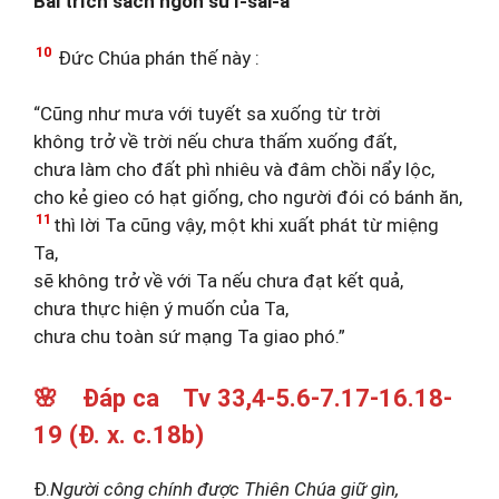
Bài trích sách ngôn sứ I-sai-a
10
Đức Chúa phán thế này :
“Cũng như mưa với tuyết sa xuống từ trời
không trở về trời nếu chưa thấm xuống đất,
chưa làm cho đất phì nhiêu và đâm chồi nẩy lộc,
cho kẻ gieo có hạt giống, cho người đói có bánh ăn,
11
thì lời Ta cũng vậy, một khi xuất phát từ miệng
Ta,
sẽ không trở về với Ta nếu chưa đạt kết quả,
chưa thực hiện ý muốn của Ta,
chưa chu toàn sứ mạng Ta giao phó.”
🌸 Đáp ca Tv 33,4-5.6-7.17-16.18-
19 (Đ. x. c.18b)
Đ.
Người công chính được Thiên Chúa giữ gìn,