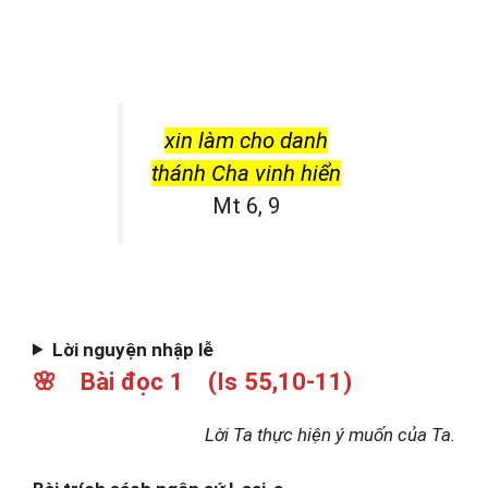
xin làm cho danh
thánh Cha vinh hiển
Mt 6, 9
Lời nguyện nhập lễ
🌸 Bài đọc 1 (Is 55,10-11)
Lời Ta thực hiện ý muốn của Ta.