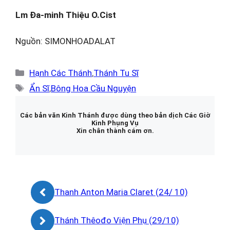
Lm Đa-minh Thiệu O.Cist
Nguồn: SIMONHOADALAT
Danh
Hạnh Các Thánh
,
Thánh Tu Sĩ
mục
Thẻ
Ẩn Sĩ
,
Bông Hoa Cầu Nguyện
Các bản văn Kinh Thánh được dùng theo bản dịch Các Giờ
Kinh Phụng Vụ
Xin chân thành cám ơn.
Thanh Anton Maria Claret (24/ 10)
Thánh Thêođo Viện Phụ (29/10)