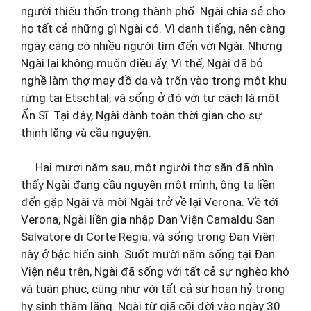
người thiếu thốn trong thành phố. Ngài chia sẻ cho
họ tất cả những gì Ngài có. Vì danh tiếng, nên càng
ngày càng có nhiều người tìm đến với Ngài. Nhưng
Ngài lại không muốn điều ấy. Vì thế, Ngài đã bỏ
nghề làm thợ may đồ da và trốn vào trong một khu
rừng tại Etschtal, và sống ở đó với tư cách là một
Ẩn Sĩ. Tại đây, Ngài dành toàn thời gian cho sự
thinh lặng và cầu nguyện.
Hai mươi năm sau, một người thợ săn đã nhìn
thấy Ngài đang cầu nguyện một mình, ông ta liền
đến gặp Ngài và mời Ngài trở về lại Verona. Về tới
Verona, Ngài liền gia nhập Đan Viện Camaldu San
Salvatore di Corte Regia, và sống trong Đan Viện
này ở bậc hiến sinh. Suốt mười năm sống tại Đan
Viện nêu trên, Ngài đã sống với tất cả sự nghèo khó
và tuân phục, cũng như với tất cả sự hoan hỷ trong
hy sinh thầm lặng. Ngài từ giã cõi đời vào ngày 30