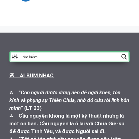
🌸 ALBUM NHẠC
⁂
”
Con người được dựng nên để ngợi khen, tôn
kính và phụng sự Thiên Chúa, nhờ đó cứu rỗi linh hồn
mình
” (LT 23)
⁂
Cầu nguyện không là một kỹ thuật nhưng là
một ơn ban. Cầu nguyện là ở lại với Chúa Giê-su
để được Tình Yêu, và được Người sai đi.
⁂
”Tất cả tòa nhà cầu nguyện được xây trên