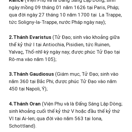
Rancé
(Viện Phụ và là Đấng Sáng Lập Dòng; sinh
ngày mồng 09 tháng 01 năm 1626 tại Paris, Pháp;
qua đời ngày 27 tháng 10 năm 1700 tại La Trappe,
tức Soligny-la-Trappe, nước Pháp ngày nay);
2.Thánh Evaristus
(Tử Đạo; sinh vào khoảng giữa
thể kỷ thứ I tại Antiochia, Pisidien, tức Ruinen,
Yalvaç, Thổ-nhĩ-kỳ ngày nay; được phúc Tử Đạo tại
Rô-ma vào năm 105);
3.Thánh Gaudiosus
(Giám mục, Tử Đạo; sinh vào
năm 360 tại Bắc Phi; được phúc Tử Đạo vào năm
450 tại Napoli, Ý);
4.Thánh Oran
(Viện Phụ và là Đấng Sáng Lập Dòng;
sinh khoảng cuối thế kỷ thứ V hoặc đầu thế kỷ thứ
VI tại Ai-len; qua đời vào năm 563 tại Iona,
Schottland).