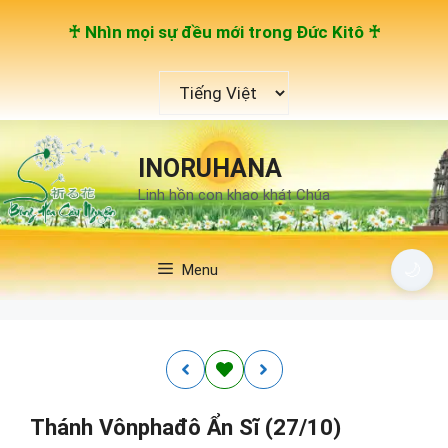
Chuyển
♰ Nhìn mọi sự đều mới trong Đức Kitô ♰
đến
nội
Chọn
dung
một
ngôn
ngữ
INORUHANA
Linh hồn con khao khát Chúa
🌙
Menu
Thánh Vônphađô Ẩn Sĩ (27/10)