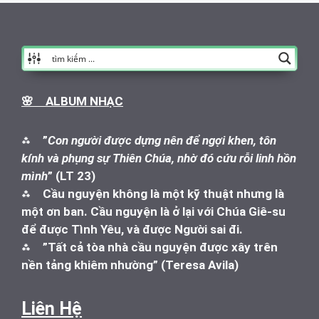
🌸 ALBUM NHẠC
⁂
”
Con người được dựng nên để ngợi khen, tôn
kính và phụng sự Thiên Chúa, nhờ đó cứu rỗi linh hồn
mình
” (LT 23)
⁂
Cầu nguyện không là một kỹ thuật nhưng là
một ơn ban. Cầu nguyện là ở lại với Chúa Giê-su
để được Tình Yêu, và được Người sai đi.
⁂
”Tất cả tòa nhà cầu nguyện được xây trên
nền tảng khiêm nhường” (Teresa Avila)
Liên Hệ