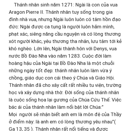
Thánh nhân sinh năm 1271: Ngài là con của vua
Aragon Pierre II. Thánh nhân tuy sống trong gia
đình nhà vua, nhưng Ngài luôn luôn có tâm hồn đạo
đức: Ngài được ca tụng là người luôn hãm mình,
phạt xác, siêng năng cầu nguyện và có lòng thương
xót người khác, yêu thương tha nhân, lưu tâm tới kẻ
khó nghèo. Lớn lên, Ngài thành hôn với Denys, vua
nước Bồ Đào Nha vào năm 1283. Cuộc đời làm
hoàng hậu của Ngài tại Bồ Đào Nha là một chuỗi
những ngày tốt đẹp: thánh nhân luôn làm vừa ý
chồng, giáo dục con cái theo ý Chúa và Giáo Hội.
Thánh nhân đã cho xây cất rất nhiều tu viện, trường
học và xây dựng nhà thờ. Đời sống của thánh nhân
là cuộc sống họa lại gương của Chúa Cứu Thế. Việc
bác ái của thánh nhân làm nổi bật lời Chúa:”
Mọi người sẽ nhận biết anh em là môn đệ của Thầy
ở điểm này: là anh em có lòng thương yêu nhau”(
Ga 13, 35 ). Thánh nhân rất nổi tiếng và được