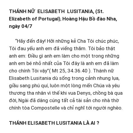
THÁNH NỮ ELISABETH LUSITANIA, (St.
Elizabeth of Portugal)
,
Hoàng Hậu Bồ đào Nha,
ngày 04/7
“Hãy đến đây! Hỡi những kẻ Cha Tôi chúc phúc,
Tôi đau yếu anh em đã viếng thăm. Tôi bảo thật
anh em: Điều gì anh em làm cho một trong những
anh em bé nhỏ nhất của Tôi đây là anh em đã làm
cho chính Tôi vậy”( Mt 25, 34.36.40 ). Thánh nữ
Elisabeth Lusitania dù sống trong cảnh nhung lụa,
giầu sang phú quí, luôn một lòng mến Chúa và yêu
thương tha nhân vì thế khi vua Denys, chồng bà qua
đời, Ngài đã dâng cúng tất cả tài sản cho nhà thờ
chính tòa Compostelle và chỉ nghĩ tới người nghèo.
THÁNH ELISABETH LUSITANIA LÀ AI ?