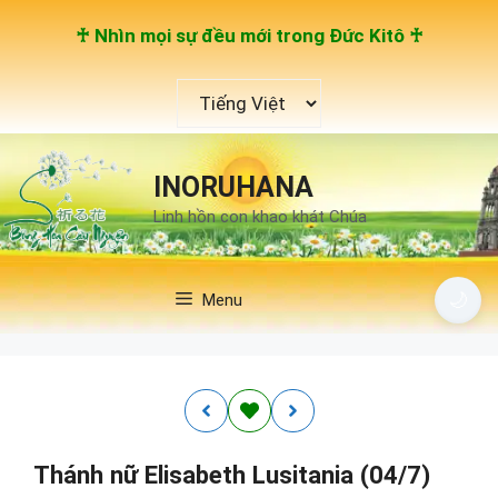
Chuyển
♰ Nhìn mọi sự đều mới trong Đức Kitô ♰
đến
nội
Chọn
dung
một
ngôn
ngữ
INORUHANA
Linh hồn con khao khát Chúa
🌙
Menu
Thánh nữ Elisabeth Lusitania (04/7)