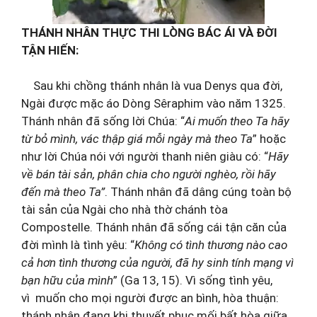
THÁNH NHÂN THỰC THI LÒNG BÁC ÁI VÀ ĐỜI
TẬN HIẾN:
Sau khi chồng thánh nhân là vua Denys qua đời,
Ngài được mặc áo Dòng Sêraphim vào năm 1325.
Thánh nhân đã sống lời Chúa: “
Ai muốn theo Ta hãy
từ bỏ mình, vác thập giá mỗi ngày mà theo Ta
” hoặc
như lời Chúa nói với người thanh niên giàu có: “
Hãy
về bán tài sản, phân chia cho người nghèo, rồi hãy
đến mà theo Ta”
. Thánh nhân đã dâng cúng toàn bộ
tài sản của Ngài cho nhà thờ chánh tòa
Compostelle. Thánh nhân đã sống cái tận căn của
đời mình là tình yêu: “
Không có tình thương nào cao
cả hơn tình thương của người, đã hy sinh tính mạng vì
bạn hữu của mình
” (Ga 13, 15). Vì sống tình yêu,
vì muốn cho mọi người được an bình, hòa thuận:
thánh nhân đang khi thuyết phục mối bất hòa giữa