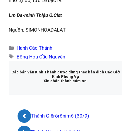
nhớ tự do, tức Lễ bậc IV.
Lm Đa-minh Thiệu O.Cist
Nguồn: SIMONHOADALAT
Danh
Hạnh Các Thánh
mục
Thẻ
Bông Hoa Cầu Nguyện
Các bản văn Kinh Thánh được dùng theo bản dịch Các Giờ
Kinh Phụng Vụ
Xin chân thành cám ơn.
Thánh Giêrôrônimô (30/9)