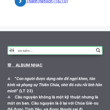
Thánh Hétvích (16/10)
🌸 ALBUM NHẠC
⁂
”
Con người được dựng nên để ngợi khen, tôn
kính và phụng sự Thiên Chúa, nhờ đó cứu rỗi linh hồn
mình
” (LT 23)
⁂
Cầu nguyện không là một kỹ thuật nhưng là
một ơn ban. Cầu nguyện là ở lại với Chúa Giê-su
để được Tình Yêu, và được Người sai đi.