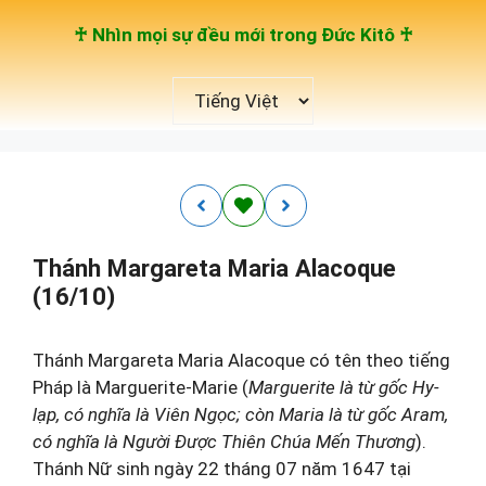
Chuyển
♰ Nhìn mọi sự đều mới trong Đức Kitô ♰
đến
nội
Chọn
dung
một
ngôn
ngữ
Thánh Margareta Maria Alacoque
(16/10)
Thánh Margareta Maria Alacoque có tên theo tiếng
Pháp là Marguerite-Marie (
Marguerite là từ gốc Hy-
lạp, có nghĩa là Viên Ngọc; còn Maria là từ gốc Aram,
có nghĩa là Người Được Thiên Chúa Mến Thương
).
Thánh Nữ sinh ngày 22 tháng 07 năm 1647 tại