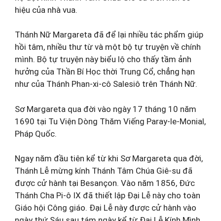
hiệu của nhà vua.
Thánh Nữ Margareta đã để lại nhiều tác phẩm giúp
hồi tâm, nhiều thư từ và một bộ tự truyện về chính
mình. Bộ tự truyện này biểu lộ cho thấy tầm ảnh
hưởng của Thần Bí Học thời Trung Cổ, chẳng hạn
như của Thánh Phan-xi-cô Salesiô trên Thánh Nữ.
Sơ Margareta qua đời vào ngày 17 tháng 10 năm
1690 tại Tu Viện Dòng Thăm Viếng Paray-le-Monial,
Pháp Quốc.
Ngay năm đầu tiên kể từ khi Sơ Margareta qua đời,
Thánh Lễ mừng kính Thánh Tâm Chúa Giê-su đã
được cử hành tại Besançon. Vào năm 1856, Đức
Thánh Cha Pi-ô IX đã thiết lập Đại Lễ này cho toàn
Giáo hội Công giáo. Đại Lễ này được cử hành vào
ngày thứ Sáu sau tám ngày kể từ Đại Lễ Kính Mình