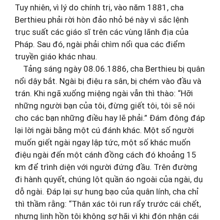
Tuy nhiên, vì lý do chính trị, vào năm 1881, cha
Berthieu phải rời hòn đảo nhỏ bé này vì sắc lệnh
trục suất các giáo sĩ trên các vùng lãnh địa của
Pháp. Sau đó, ngài phải chìm nổi qua các điểm
truyền giáo khác nhau.
Tảng sáng ngày 08.06.1886, cha Berthieu bị quân
nổi dậy bắt. Ngài bị điệu ra sân, bị chém vào đầu và
trán. Khi ngã xuống miệng ngài vẫn thì thào: “Hỡi
những người bạn của tôi, đừng giết tôi, tôi sẽ nói
cho các bạn những điều hay lẽ phải.” Đám đông đáp
lại lời ngài bằng một cú đánh khác. Một số người
muốn giết ngài ngay lập tức, một số khác muốn
điệu ngài đến một cánh đồng cách đó khoảng 15
km để trình diện với người đứng đầu. Trên đường
đi hành quyết, chúng lột quần áo ngoài của ngài, dụ
dỗ ngài. Đáp lại sự hung bạo của quân lính, cha chỉ
thì thầm rằng: “Thân xác tôi run rẩy trước cái chết,
nhưng linh hồn tôi không sợ hãi vì khi đón nhận cái