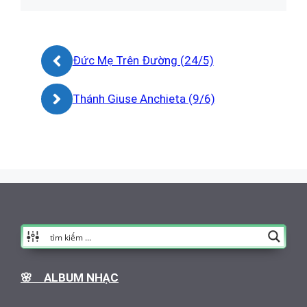
Đức Mẹ Trên Đường (24/5)
Thánh Giuse Anchieta (9/6)
🌸 ALBUM NHẠC