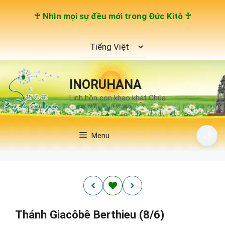
Chuyển
♰ Nhìn mọi sự đều mới trong Đức Kitô ♰
đến
nội
Chọn
dung
một
ngôn
ngữ
INORUHANA
Linh hồn con khao khát Chúa
🌙
Menu
Thánh Giacôbê Berthieu (8/6)