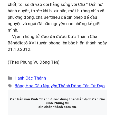
chết, tôi sẽ đi vào cõi hằng sống với Cha.” Đến nơi
hành quyết, trước khi bị xử bắn, mắt hướng nhìn về
phương đông, cha Berthieu đã xin phép để cầu
nguyện và ngài đã cầu nguyện cho những kẻ giết
mình.
Vị anh hùng tử đạo đã được Đức Thánh Cha
Bênêđictô XVI tuyên phong lên bậc hiển thánh ngày
21.10.2012.
(Theo Phụng Vụ Dòng Tên)
Danh
Hạnh Các Thánh
mục
Thẻ
Bông Hoa Cầu Nguyện
,
Thánh Dòng Tên
,
Tử Đạo
Các bản văn Kinh Thánh được dùng theo bản dịch Các Giờ
Kinh Phụng Vụ
Xin chân thành cám ơn.