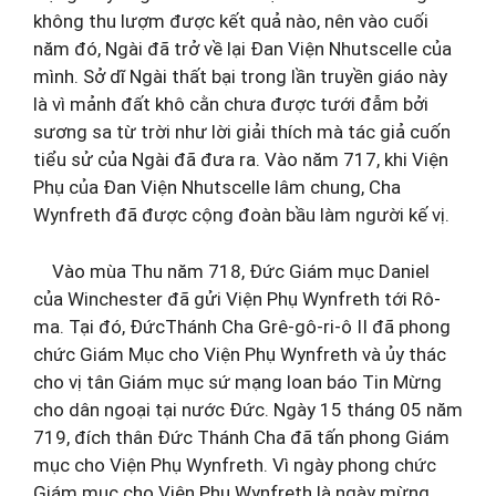
không thu lượm được kết quả nào, nên vào cuối
năm đó, Ngài đã trở về lại Đan Viện Nhutscelle của
mình. Sở dĩ Ngài thất bại trong lần truyền giáo này
là vì mảnh đất khô cằn chưa được tưới đẫm bởi
sương sa từ trời như lời giải thích mà tác giả cuốn
tiểu sử của Ngài đã đưa ra. Vào năm 717, khi Viện
Phụ của Đan Viện Nhutscelle lâm chung, Cha
Wynfreth đã được cộng đoàn bầu làm người kế vị.
Vào mùa Thu năm 718, Đức Giám mục Daniel
của Winchester đã gửi Viện Phụ Wynfreth tới Rô-
ma. Tại đó, ĐứcThánh Cha Grê-gô-ri-ô II đã phong
chức Giám Mục cho Viện Phụ Wynfreth và ủy thác
cho vị tân Giám mục sứ mạng loan báo Tin Mừng
cho dân ngoại tại nước Đức. Ngày 15 tháng 05 năm
719, đích thân Đức Thánh Cha đã tấn phong Giám
mục cho Viện Phụ Wynfreth. Vì ngày phong chức
Giám mục cho Viện Phụ Wynfreth là ngày mừng