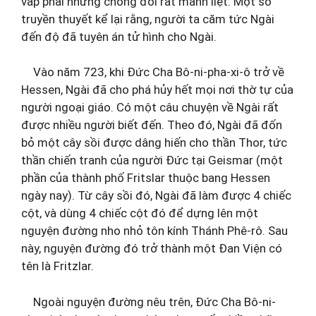
vấp phải những chống đối rất mãnh liệt. Một số
truyền thuyết kể lại rằng, người ta căm tức Ngài
đến độ đã tuyên án tử hình cho Ngài.
Vào năm 723, khi Đức Cha Bô-ni-pha-xi-ô trở về
Hessen, Ngài đã cho phá hủy hết mọi nơi thờ tự của
người ngoại giáo. Có một câu chuyện về Ngài rất
được nhiều người biết đến. Theo đó, Ngài đã đốn
bỏ một cây sồi được dâng hiến cho thần Thor, tức
thần chiến tranh của người Đức tại Geismar (một
phần của thành phố Fritslar thuộc bang Hessen
ngày nay). Từ cây sồi đó, Ngài đã làm được 4 chiếc
cột, và dùng 4 chiếc cột đó để dựng lên một
nguyện đường nho nhỏ tôn kính Thánh Phê-rô. Sau
này, nguyện đường đó trở thành một Đan Viện có
tên là Fritzlar.
Ngoài nguyện đường nêu trên, Đức Cha Bô-ni-