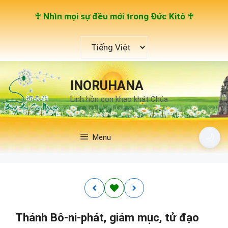
Chuyển
♰ Nhìn mọi sự đều mới trong Đức Kitô ♰
đến
nội
Chọn
dung
một
ngôn
ngữ
INORUHANA
Linh hồn con khao khát Chúa
🌙
Menu
Thánh Bô-ni-phát, giám mục, tử đạo