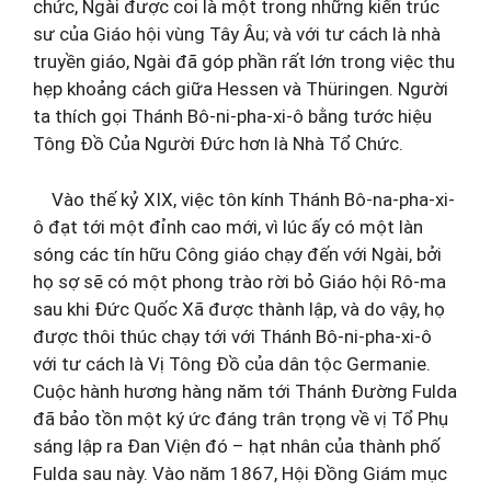
chức, Ngài được coi là một trong những kiến trúc
sư của Giáo hội vùng Tây Âu; và với tư cách là nhà
truyền giáo, Ngài đã góp phần rất lớn trong việc thu
hẹp khoảng cách giữa Hessen và Thüringen. Người
ta thích gọi Thánh Bô-ni-pha-xi-ô bằng tước hiệu
Tông Đồ Của Người Đức hơn là Nhà Tổ Chức.
Vào thế kỷ XIX, việc tôn kính Thánh Bô-na-pha-xi-
ô đạt tới một đỉnh cao mới, vì lúc ấy có một làn
sóng các tín hữu Công giáo chạy đến với Ngài, bởi
họ sợ sẽ có một phong trào rời bỏ Giáo hội Rô-ma
sau khi Đức Quốc Xã được thành lập, và do vậy, họ
được thôi thúc chạy tới với Thánh Bô-ni-pha-xi-ô
với tư cách là Vị Tông Đồ của dân tộc Germanie.
Cuộc hành hương hàng năm tới Thánh Đường Fulda
đã bảo tồn một ký ức đáng trân trọng về vị Tổ Phụ
sáng lập ra Đan Viện đó – hạt nhân của thành phố
Fulda sau này. Vào năm 1867, Hội Đồng Giám mục