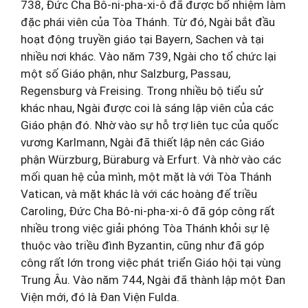
738, Đức Cha Bô-ni-pha-xi-ô đã được bổ nhiệm làm
đặc phái viên của Tòa Thánh. Từ đó, Ngài bắt đầu
hoạt động truyền giáo tại Bayern, Sachen và tại
nhiều nơi khác. Vào năm 739, Ngài cho tổ chức lại
một số Giáo phận, như Salzburg, Passau,
Regensburg và Freising. Trong nhiều bộ tiểu sử
khác nhau, Ngài được coi là sáng lập viên của các
Giáo phận đó. Nhờ vào sự hỗ trợ liên tục của quốc
vương Karlmann, Ngài đã thiết lập nên các Giáo
phận Würzburg, Büraburg và Erfurt. Và nhờ vào các
mối quan hệ của mình, một mặt là với Tòa Thánh
Vatican, và mặt khác là với các hoàng đế triều
Caroling, Đức Cha Bô-ni-pha-xi-ô đã góp công rất
nhiều trong việc giải phóng Tòa Thánh khỏi sự lệ
thuộc vào triều đình Byzantin, cũng như đã góp
công rất lớn trong việc phát triển Giáo hội tại vùng
Trung Âu. Vào năm 744, Ngài đã thành lập một Đan
Viện mới, đó là Đan Viện Fulda.