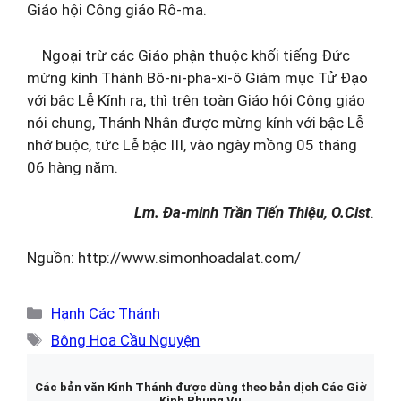
Giáo hội Công giáo Rô-ma.
Ngoại trừ các Giáo phận thuộc khối tiếng Đức
mừng kính Thánh Bô-ni-pha-xi-ô Giám mục Tử Đạo
với bậc Lễ Kính ra, thì trên toàn Giáo hội Công giáo
nói chung, Thánh Nhân được mừng kính với bậc Lễ
nhớ buộc, tức Lễ bậc III, vào ngày mồng 05 tháng
06 hàng năm.
Lm. Đa-minh Trần Tiến Thiệu, O.Cist
.
Nguồn: http://www.simonhoadalat.com/
Danh
Hạnh Các Thánh
mục
Thẻ
Bông Hoa Cầu Nguyện
Các bản văn Kinh Thánh được dùng theo bản dịch Các Giờ
Kinh Phụng Vụ