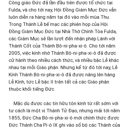
Công giáo Đức đã lần đầu tiên được tổ chức tại
Fulda, và cho tới nay, Hội Đồng Giám Mục Đức vẫn
luôn diễn ra hàng năm tại đó vào mỗi mùa Thu.
Trong Thánh Lễ bế mạc các phiên họp của Hội
Đồng Giám Mục Đức tại Nhà Thờ Chính Tòa Fulda,
các Giám Mục sẽ lần lượt đến nhận phép Lành với
Thánh Cốt của Thánh Bô-ni-pha-xi-ô. Cho tới năm
2005, việc kính nhớ Thánh Bô-ni-pha-xi-ô đã được
cử hành theo nhiều cách thức, và nhiều bậc Lễ khác
nhau tại mỗi Giáo phận. Nhưng kể từ đó tới nay, Lễ
Kính Thánh Bô-ni-pha-xi-ô đã được nâng lên hàng
Lễ Kính, tức Lễ bậc II trên tất cả các Giáo phận
thuộc khối tiếng Đức.
Mặc dù được các tín hữu tôn kính từ rất sớm với
tư cách là một vị Thánh Tử Đạo, nhưng mãi tới năm
1855, Đức Cha Bô-ni-pha-xi-ô mới chính thức được
Đức Thánh Cha Pi-ô IX ghi vào sổ bộ các Thánh của