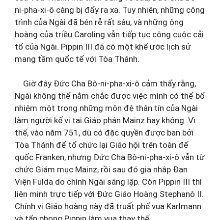
ni-pha-xi-ô càng bị đẩy ra xa. Tuy nhiên, những công
trình của Ngài đã bén rễ rất sâu, và những ông
hoàng của triều Caroling vẫn tiếp tục công cuộc cải
tổ của Ngài. Pippin III đã có một khế ước lịch sử
mang tầm quốc tế với Tòa Thánh.
Giờ đây Đức Cha Bô-ni-pha-xi-ô cảm thấy rằng,
Ngài không thể nắm chắc được việc mình có thể bổ
nhiệm một trong những môn đệ thân tín của Ngài
làm người kế vị tại Giáo phận Mainz hay không. Vì
thế, vào năm 751, dù có đặc quyền được ban bởi
Tòa Thánh để tổ chức lại Giáo hội trên toàn đế
quốc Franken, nhưng Đức Cha Bô-ni-pha-xi-ô vẫn từ
chức Giám mục Mainz, rồi sau đó gia nhập Đan
Viện Fulda do chính Ngài sáng lập. Còn Pippin III thì
liên minh trực tiếp với Đức Giáo Hoàng Stephanô II.
Chính vị Giáo hoàng này đã truất phế vua Karlmann
và tấn phong Pippin làm vua thay thế.