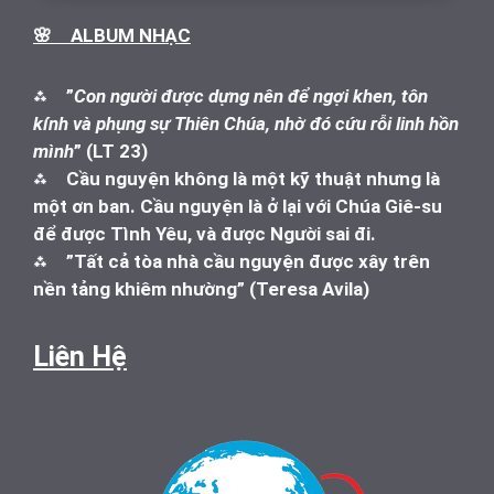
🌸 ALBUM NHẠC
⁂
”
Con người được dựng nên để ngợi khen, tôn
kính và phụng sự Thiên Chúa, nhờ đó cứu rỗi linh hồn
mình
” (LT 23)
⁂
Cầu nguyện không là một kỹ thuật nhưng là
một ơn ban. Cầu nguyện là ở lại với Chúa Giê-su
để được Tình Yêu, và được Người sai đi.
⁂
”Tất cả tòa nhà cầu nguyện được xây trên
nền tảng khiêm nhường” (Teresa Avila)
Liên Hệ