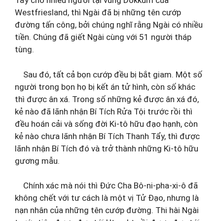
Tẩy cho nhiều người tại vùng Dokkum của
Westfriesland, thì Ngài đã bị những tên cướp
đường tấn công, bởi chúng nghĩ rằng Ngài có nhiều
tiền. Chúng đã giết Ngài cùng với 51 người tháp
tùng.
Sau đó, tất cả bọn cướp đều bị bắt giam. Một số
người trong bọn họ bị kết án tử hình, còn số khác
thì được ân xá. Trong số những kẻ được ân xá đó,
kẻ nào đã lãnh nhận Bí Tích Rửa Tội trước rồi thì
đều hoán cải và sống đời Ki-tô hữu đạo hạnh, còn
kẻ nào chưa lãnh nhận Bí Tích Thanh Tẩy, thì được
lãnh nhận Bí Tích đó và trở thành những Ki-tô hữu
gương mẫu.
Chính xác mà nói thì Đức Cha Bô-ni-pha-xi-ô đã
không chết với tư cách là một vị Tử Đạo, nhưng là
nạn nhân của những tên cướp đường. Thi hài Ngài