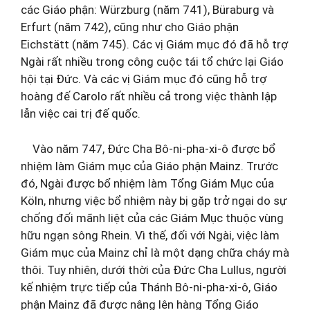
các Giáo phận: Würzburg (năm 741), Büraburg và
Erfurt (năm 742), cũng như cho Giáo phận
Eichstätt (năm 745). Các vị Giám mục đó đã hỗ trợ
Ngài rất nhiều trong công cuộc tái tổ chức lại Giáo
hội tại Đức. Và các vị Giám mục đó cũng hỗ trợ
hoàng đế Carolo rất nhiều cả trong việc thành lập
lẫn việc cai trị đế quốc.
Vào năm 747, Đức Cha Bô-ni-pha-xi-ô được bổ
nhiệm làm Giám mục của Giáo phận Mainz. Trước
đó, Ngài được bổ nhiệm làm Tổng Giám Mục của
Köln, nhưng việc bổ nhiệm này bị gặp trở ngại do sự
chống đối mãnh liệt của các Giám Mục thuộc vùng
hữu ngạn sông Rhein. Vì thế, đối với Ngài, việc làm
Giám mục của Mainz chỉ là một dạng chữa cháy mà
thôi. Tuy nhiên, dưới thời của Đức Cha Lullus, người
kế nhiệm trực tiếp của Thánh Bô-ni-pha-xi-ô, Giáo
phận Mainz đã được nâng lên hàng Tổng Giáo