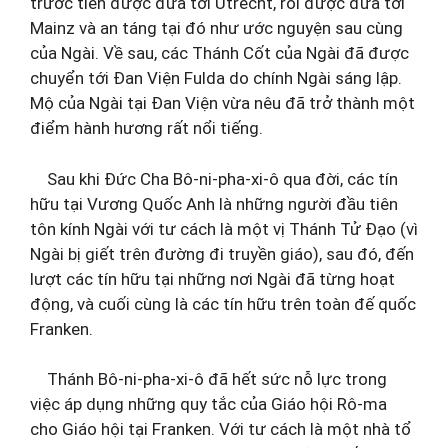
trước tiên được đưa tới Utrecht, rồi được đưa tới
Mainz và an táng tại đó như ước nguyện sau cùng
của Ngài. Về sau, các Thánh Cốt của Ngài đã được
chuyển tới Đan Viện Fulda do chính Ngài sáng lập.
Mộ của Ngài tại Đan Viện vừa nêu đã trở thành một
điểm hành hương rất nổi tiếng.
Sau khi Đức Cha Bô-ni-pha-xi-ô qua đời, các tín
hữu tại Vương Quốc Anh là những người đầu tiên
tôn kính Ngài với tư cách là một vị Thánh Tử Đạo (vì
Ngài bị giết trên đường đi truyền giáo), sau đó, đến
lượt các tín hữu tại những nơi Ngài đã từng hoạt
động, và cuối cùng là các tín hữu trên toàn đế quốc
Franken.
Thánh Bô-ni-pha-xi-ô đã hết sức nỗ lực trong
việc áp dụng những quy tắc của Giáo hội Rô-ma
cho Giáo hội tại Franken. Với tư cách là một nhà tổ