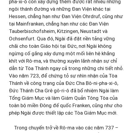
pha-xi-ô còn xây dựng thêm được rất nhiều những
ngôi thánh đường và những Đan Viện khác tại
Hessen, chẳng hạn như Đan Viện Ohrdruf, cũng như
tại Mainfranken, chẳng hạn như các Đan Viện
Tauberbischofsheim, Kitzingen, Neustadt và
Ochsenfurt. Qua đó, Ngài đã đặt nền tảng vững
chãi cho toàn Giáo hội tại Đức, nơi Ngài không
ngừng cố gắng xây dựng một mối liên hệ khắng
khít với Rô-ma, và thường xuyên lãnh nhận sự chỉ
dẫn từ Tòa Thánh ngay cả trong những chi tiết nhỏ.
Vào năm 723, để chứng tỏ sự nhìn nhận của Tòa
Thánh về công trạng của Đức Cha Bô-ni-pha-xi-ô,
Đức Thánh Cha Grê gô-ri-ô đã bổ nhiệm Ngài làm
Tổng Giám Mục và làm Giám Quản Tông Tòa của
toàn bộ miền Đông đế quốc Franken, cũng như cho
phép Ngài được thiết lập các Tòa Giám Mục mới.
Trong chuyến trở về Rô-ma vào các năm 737 –