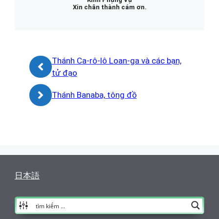
Xin chân thành cám ơn.
Thánh Ca-rô-lô Loan-ga và các bạn,
tử đạo
Thánh Banaba, tông đồ
日本語