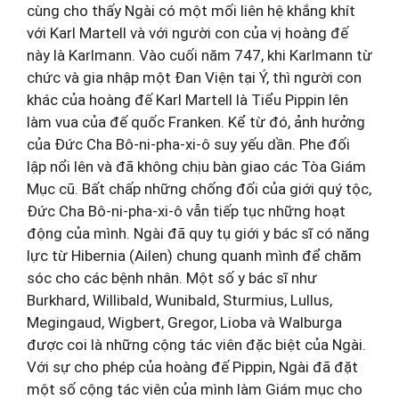
cùng cho thấy Ngài có một mối liên hệ khắng khít
với Karl Martell và với người con của vị hoàng đế
này là Karlmann. Vào cuối năm 747, khi Karlmann từ
chức và gia nhập một Đan Viện tại Ý, thì người con
khác của hoàng đế Karl Martell là Tiểu Pippin lên
làm vua của đế quốc Franken. Kể từ đó, ảnh hưởng
của Đức Cha Bô-ni-pha-xi-ô suy yếu dần. Phe đối
lập nổi lên và đã không chịu bàn giao các Tòa Giám
Mục cũ. Bất chấp những chống đối của giới quý tộc,
Đức Cha Bô-ni-pha-xi-ô vẫn tiếp tục những hoạt
động của mình. Ngài đã quy tụ giới y bác sĩ có năng
lực từ Hibernia (Ailen) chung quanh mình để chăm
sóc cho các bệnh nhân. Một số y bác sĩ như
Burkhard, Willibald, Wunibald, Sturmius, Lullus,
Megingaud, Wigbert, Gregor, Lioba và Walburga
được coi là những cộng tác viên đặc biệt của Ngài.
Với sự cho phép của hoàng đế Pippin, Ngài đã đặt
một số cộng tác viên của mình làm Giám mục cho