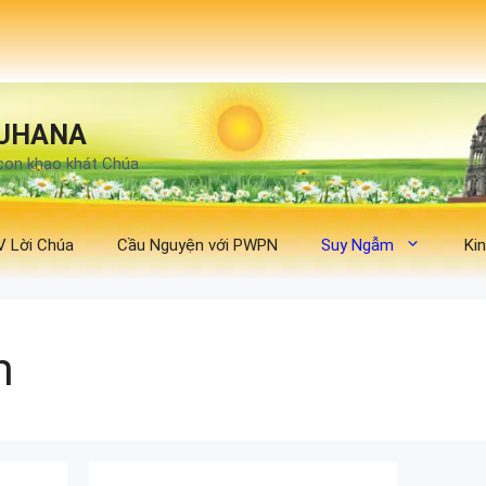
UHANA
con khao khát Chúa
V Lời Chúa
Cầu Nguyện với PWPN
Suy Ngẫm
Ki
m