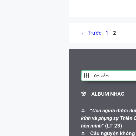
Trang
Trang
←
Trước
1
2
🌸 ALBUM NHẠC
⁂
”
Con người được dựn
kính và phụng sự Thiên C
hồn mình
” (LT 23)
⁂
Cầu nguyện không l