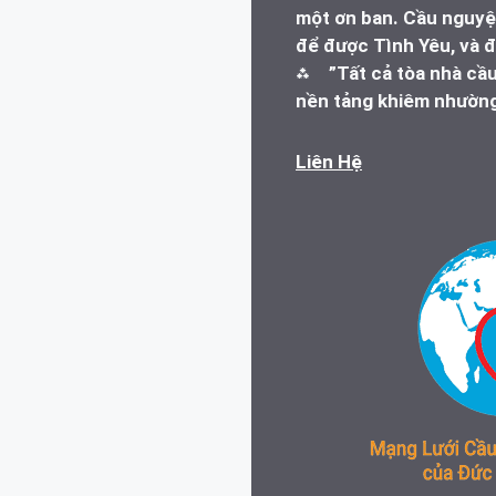
một ơn ban. Cầu nguyện
để được Tình Yêu, và đ
⁂
”Tất cả tòa nhà cầ
nền tảng khiêm nhường
Liên Hệ