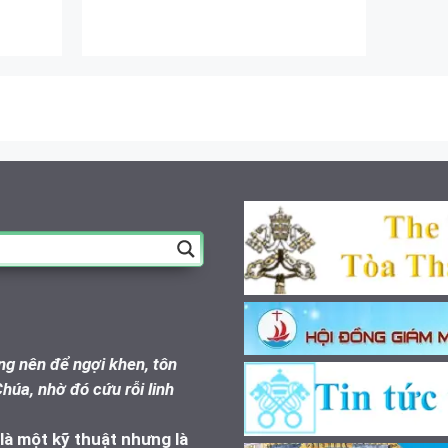
g nên để ngợi khen, tôn
húa, nhờ đó cứu rỗi linh
à một kỹ thuật nhưng là