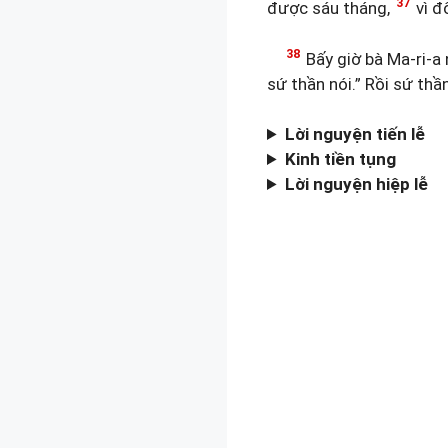
37
được sáu tháng,
vì đ
38
Bấy giờ bà Ma-ri-a n
sứ thần nói.” Rồi sứ thần
Lời nguyện tiến lễ
Kinh tiền tụng
Lời nguyện hiệp lễ