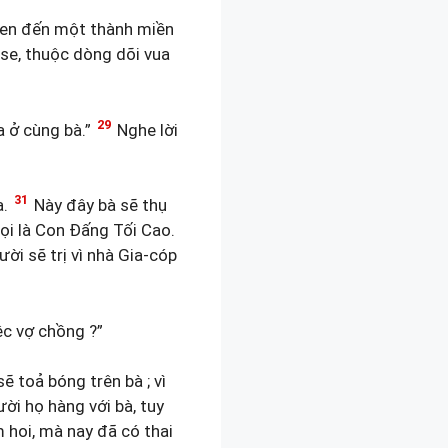
ri-en đến một thành miền
se, thuộc dòng dõi vua
29
a ở cùng bà.”
Nghe lời
31
a.
Này đây bà sẽ thụ
ọi là Con Đấng Tối Cao.
ời sẽ trị vì nhà Gia-cóp
iệc vợ chồng ?”
 toả bóng trên bà ; vì
ười họ hàng với bà, tuy
 hoi, mà nay đã có thai