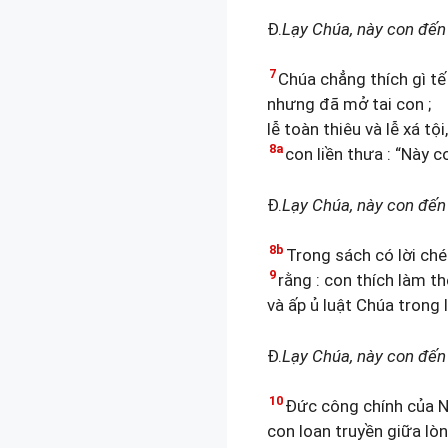
Đ.
Lạy Chúa, này con đến 
7
Chúa chẳng thích gì tế
nhưng đã mở tai con ;
lễ toàn thiêu và lễ xá tộ
8a
con liền thưa : “Này c
Đ.
Lạy Chúa, này con đến 
8b
Trong sách có lời ché
9
rằng : con thích làm th
và ấp ủ luật Chúa trong 
Đ.
Lạy Chúa, này con đến 
10
Đức công chính của N
con loan truyền giữa lòng