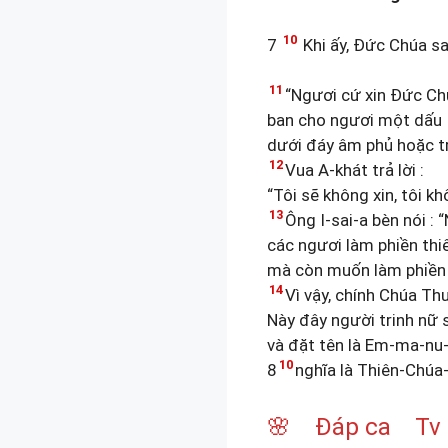
10
7
Khi ấy, Đức Chúa sai
11
“Ngươi cứ xin Đức Ch
ban cho ngươi một dấu
dưới đáy âm phủ hoặc t
12
Vua A-khát trả lời :
“Tôi sẽ không xin, tôi 
13
Ông I-sai-a bèn nói : 
các ngươi làm phiền thi
mà còn muốn làm phiền 
14
Vì vậy, chính Chúa T
Này đây người trinh nữ s
và đặt tên là Em-ma-nu
10
8
nghĩa là Thiên-Chúa
🌸 Đáp ca Tv 39,