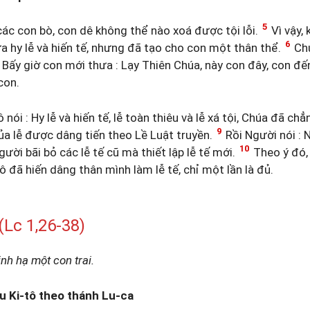
5
c con bò, con dê không thể nào xoá được tội lỗi.
Vì vậy, 
6
ưa hy lễ và hiến tế, nhưng đã tạo cho con một thân thể.
Chú
Bấy giờ con mới thưa : Lạy Thiên Chúa, này con đây, con đến
con.
nói : Hy lễ và hiến tế, lễ toàn thiêu và lễ xá tội, Chúa đã ch
9
ủa lễ được dâng tiến theo Lề Luật truyền.
Rồi Người nói : 
10
gười bãi bỏ các lễ tế cũ mà thiết lập lễ tế mới.
Theo ý đó,
 đã hiến dâng thân mình làm lễ tế, chỉ một lần là đủ.
c 1,26-38)
inh hạ một con trai.
u Ki-tô theo thánh Lu-ca