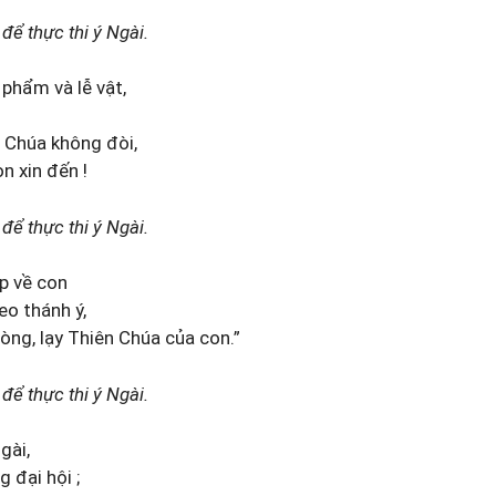
để thực thi ý Ngài.
 phẩm và lễ vật,
i, Chúa không đòi,
on xin đến !
để thực thi ý Ngài.
p về con
eo thánh ý,
lòng, lạy Thiên Chúa của con.”
để thực thi ý Ngài.
gài,
 đại hội ;