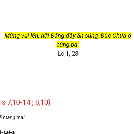
Mừng vui lên, hỡi Đấng đầy ân sủng, Đức Chúa ở
cùng bà.
Lc 1, 28
 7,10-14 ; 8,10)
ẽ mang thai.
I-sai-a