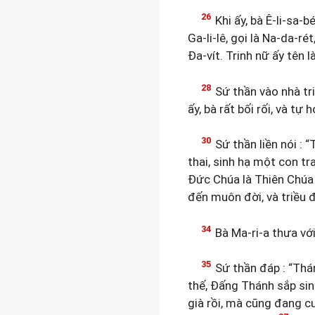
26
Khi ấy, bà Ê-li-sa-
Ga-li-lê, gọi là Na-da-rét
Đa-vít. Trinh nữ ấy tên l
28
Sứ thần vào nhà tri
ấy, bà rất bối rối, và tự 
30
Sứ thần liền nói : 
thai, sinh hạ một con tra
Đức Chúa là Thiên Chúa 
đến muôn đời, và triều đ
34
Bà Ma-ri-a thưa với 
35
Sứ thần đáp : “Thán
thế, Đấng Thánh sắp sin
già rồi, mà cũng đang c