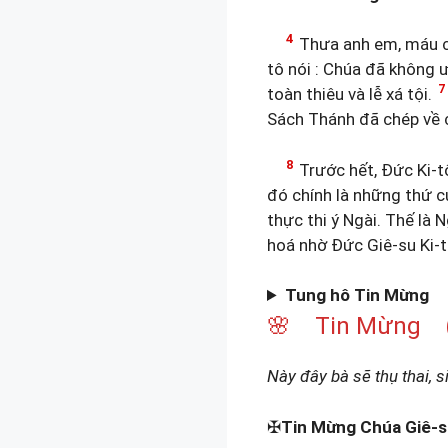
4
Thưa anh em, máu cá
tô nói : Chúa đã không 
7
toàn thiêu và lễ xá tội.
Sách Thánh đã chép về 
8
Trước hết, Đức Ki-tô 
đó chính là những thứ c
thực thi ý Ngài. Thế là N
hoá nhờ Đức Giê-su Ki-tô
Tung hô Tin Mừng
🌸 Tin Mừng (L
Này đây bà sẽ thụ thai, s
✠
Tin Mừng Chúa Giê-s