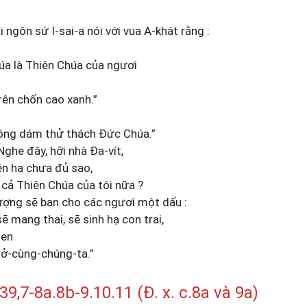
 ngôn sứ I-sai-a nói với vua A-khát rằng :
úa là Thiên Chúa của ngươi
rên chốn cao xanh.”
không dám thử thách Đức Chúa.”
“Nghe đây, hỡi nhà Đa-vít,
ên hạ chưa đủ sao,
cả Thiên Chúa của tôi nữa ?
hượng sẽ ban cho các ngươi một dấu :
ẽ mang thai, sẽ sinh hạ con trai,
-en
-ở-cùng-chúng-ta.”
7-8a.8b-9.10.11 (Đ. x. c.8a và 9a)