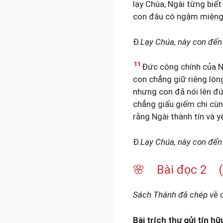
lạy Chúa, Ngài từng biết 
con đâu có ngậm miệng 
Đ.
Lạy Chúa, này con đến 
11
Đức công chính của N
con chẳng giữ riêng lòng
nhưng con đã nói lên đứ
chẳng giấu giếm chi cùn
rằng Ngài thành tín và 
Đ.
Lạy Chúa, này con đến 
🌸 Bài đọc 2 (H
Sách Thánh đã chép về co
Bài trích thư gửi tín hữ