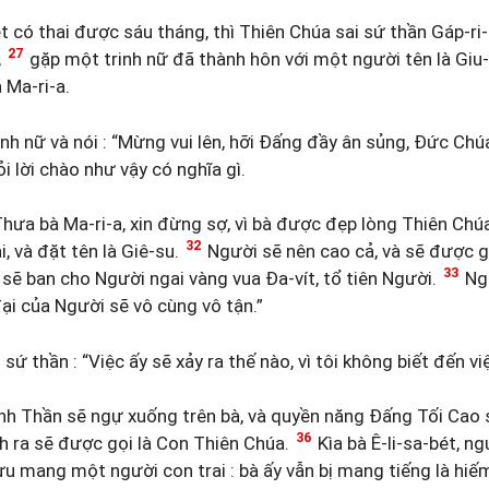
bét có thai được sáu tháng, thì Thiên Chúa sai sứ thần Gáp-
27
,
gặp một trinh nữ đã thành hôn với một người tên là Giu-
à Ma-ri-a.
nh nữ và nói : “Mừng vui lên, hỡi Đấng đầy ân sủng, Đức Chú
hỏi lời chào như vậy có nghĩa gì.
“Thưa bà Ma-ri-a, xin đừng sợ, vì bà được đẹp lòng Thiên Chú
32
i, và đặt tên là Giê-su.
Người sẽ nên cao cả, và sẽ được g
33
sẽ ban cho Người ngai vàng vua Đa-vít, tổ tiên Người.
Ngư
ại của Người sẽ vô cùng vô tận.”
sứ thần : “Việc ấy sẽ xảy ra thế nào, vì tôi không biết đến v
h Thần sẽ ngự xuống trên bà, và quyền năng Đấng Tối Cao sẽ
36
h ra sẽ được gọi là Con Thiên Chúa.
Kìa bà Ê-li-sa-bét, ng
ưu mang một người con trai : bà ấy vẫn bị mang tiếng là hiếm