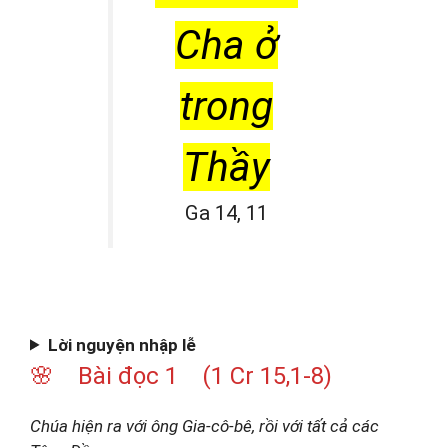
Cha ở
trong
Thầy
Ga 14, 11
Lời nguyện nhập lễ
🌸 Bài đọc 1 (1 Cr 15,1-8)
Chúa hiện ra với ông Gia-cô-bê, rồi với tất cả các