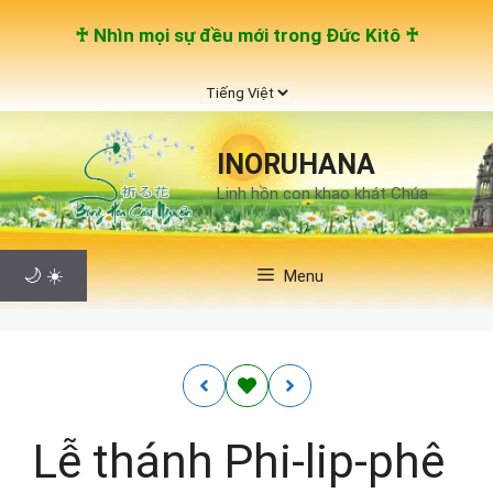
Chuyển
♰ Nhìn mọi sự đều mới trong Đức Kitô ♰
đến
nội
Chọn
dung
một
ngôn
INORUHANA
ngữ
Linh hồn con khao khát Chúa
🌙
☀️
Menu
Lễ thánh Phi-lip-phê