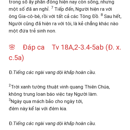
trong số ấy phần đông hiện nay còn sống, nhưng
7
một số đã an nghỉ.
Tiếp đến, Người hiện ra với
8
ông Gia-cô-bê, rồi với tất cả các Tông Đồ.
Sau hết,
Người cũng đã hiện ra với tôi, là kẻ chẳng khác nào
một đứa trẻ sinh non.
🌸 Đáp ca Tv 18A,2-3.4-5ab (Đ. x.
c.5a)
Đ.
Tiếng các ngài vang dội khắp hoàn cầu.
2
Trời xanh tường thuật vinh quang Thiên Chúa,
không trung loan báo việc tay Người làm.
3
Ngày qua mách bảo cho ngày tới,
đêm này kể lại với đêm kia.
Đ.
Tiếng các ngài vang dội khắp hoàn cầu.