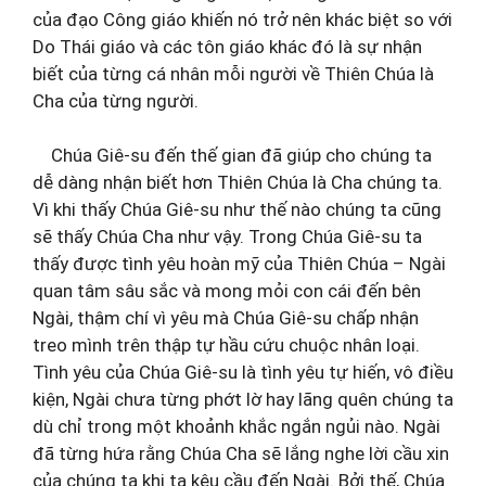
của đạo Công giáo khiến nó trở nên khác biệt so với
Do Thái giáo và các tôn giáo khác đó là sự nhận
biết của từng cá nhân mỗi người về Thiên Chúa là
Cha của từng người.
Chúa Giê-su đến thế gian đã giúp cho chúng ta
dễ dàng nhận biết hơn Thiên Chúa là Cha chúng ta.
Vì khi thấy Chúa Giê-su như thế nào chúng ta cũng
sẽ thấy Chúa Cha như vậy. Trong Chúa Giê-su ta
thấy được tình yêu hoàn mỹ của Thiên Chúa – Ngài
quan tâm sâu sắc và mong mỏi con cái đến bên
Ngài, thậm chí vì yêu mà Chúa Giê-su chấp nhận
treo mình trên thập tự hầu cứu chuộc nhân loại.
Tình yêu của Chúa Giê-su là tình yêu tự hiến, vô điều
kiện, Ngài chưa từng phớt lờ hay lãng quên chúng ta
dù chỉ trong một khoảnh khắc ngắn ngủi nào. Ngài
đã từng hứa rằng Chúa Cha sẽ lắng nghe lời cầu xin
của chúng ta khi ta kêu cầu đến Ngài. Bởi thế, Chúa