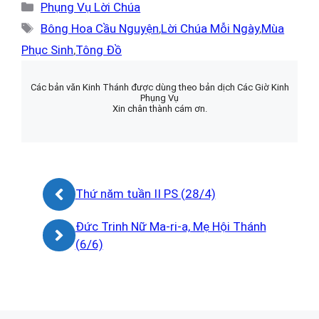
Danh
Phụng Vụ Lời Chúa
mục
Thẻ
Bông Hoa Cầu Nguyện
,
Lời Chúa Mỗi Ngày
,
Mùa
Phục Sinh
,
Tông Đồ
Các bản văn Kinh Thánh được dùng theo bản dịch Các Giờ Kinh
Phụng Vụ
Xin chân thành cám ơn.
Thứ năm tuần II PS (28/4)
Đức Trinh Nữ Ma-ri-a, Mẹ Hội Thánh
(6/6)