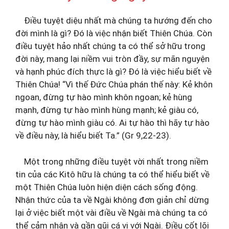
Điều tuyệt diệu nhất mà chúng ta hướng đến cho
đời mình là gì? Đó là việc nhận biết Thiên Chúa. Còn
điều tuyệt hảo nhất chúng ta có thể sở hữu trong
đời này, mang lại niềm vui tròn đầy, sự mãn nguyện
và hạnh phúc đích thực là gì? Đó là việc hiểu biết về
Thiên Chúa! “Vì thế Đức Chúa phán thế này: Kẻ khôn
ngoan, đừng tự hào mình khôn ngoan; kẻ hùng
mạnh, đừng tự hào mình hùng mạnh; kẻ giàu có,
đừng tự hào mình giàu có. Ai tự hào thì hãy tự hào
về điều này, là hiểu biết Ta.” (Gr 9,22-23).
Một trong những điều tuyệt vời nhất trong niềm
tin của các Kitô hữu là chúng ta có thể hiểu biết về
một Thiên Chúa luôn hiện diện cách sống động.
Nhận thức của ta về Ngài không đơn giản chỉ dừng
lại ở việc biết một vài điều về Ngài mà chúng ta có
thể cảm nhận và gần gũi cá vị với Ngài. Điều cốt lõi