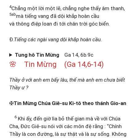
4
Chẳng một lời một lẽ, chẳng nghe thấy âm thanh,
5ab
mà tiếng vang đã dội khắp hoàn cầu
và thông điệp loan đi tới chân trời góc biển.
Đ.
Tiếng các ngài vang dội khắp hoàn cầu.
Tung hô Tin Mừng
Ga 14, 6b.9c
🌸 Tin Mừng (Ga 14,6-14)
Thầy ở với anh em bấy lâu, thế mà anh em chưa biết
Thầy ư ?
✠
Tin Mừng Chúa Giê-su Ki-tô theo thánh Gio-an
6
Khi ấy, đến giờ lìa bỏ thế gian mà về với Chúa
Cha, Đức Giê-su nói với các môn đệ rằng : “Chính
Thầy là con đường, là sự thật và là sự sống. Không