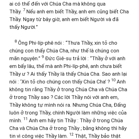
ai có thể đến với Chúa Cha mà không qua
7
Thầy.
Nếu anh em biết Thầy, anh em cũng biết Cha
Thầy. Ngay từ bây giờ, anh em biết Người và đã
thấy Người.”
8
Ông Phi-líp-phê nói : “Thưa Thầy, xin tỏ cho
chúng con thấy Chúa Cha, như thế là chúng con
9
mãn nguyện.”
Đức Giê-su trả lời : “Thầy ở với anh
em bấy lâu, thế mà anh Phi-líp-phê, anh chưa biết
Thầy ư ? Ai thấy Thầy là thấy Chúa Cha. Sao anh lại
10
nói : ‘Xin tỏ cho chúng con thấy Chúa Cha’ ?
Anh
không tin rằng Thầy ở trong Chúa Cha và Chúa Cha
ở trong Thầy sao ? Các lời Thầy nói với anh em,
Thầy không tự mình nói ra. Nhưng Chúa Cha, Đấng
luôn ở trong Thầy, chính Người làm những việc của
11
mình.
Anh em hãy tin Thầy : Thầy ở trong Chúa
Cha và Chúa Cha ở trong Thầy ; bằng không thì hãy
12
tin vì công việc Thầy làm.
Thật, Thầy bảo thật