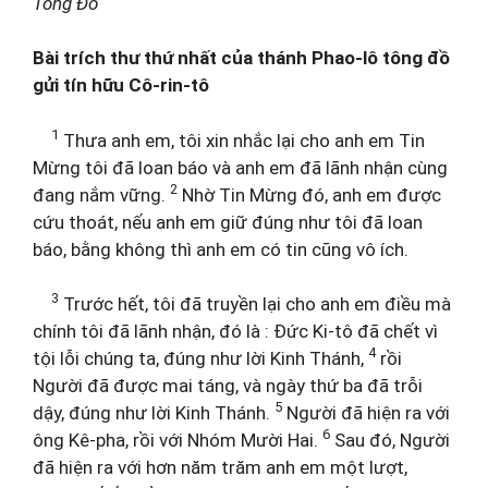
Tông Đồ
Bài trích thư thứ nhất của thánh Phao-lô tông đồ
gửi tín hữu Cô-rin-tô
1
Thưa anh em, tôi xin nhắc lại cho anh em Tin
Mừng tôi đã loan báo và anh em đã lãnh nhận cùng
2
đang nắm vững.
Nhờ Tin Mừng đó, anh em được
cứu thoát, nếu anh em giữ đúng như tôi đã loan
báo, bằng không thì anh em có tin cũng vô ích.
3
Trước hết, tôi đã truyền lại cho anh em điều mà
chính tôi đã lãnh nhận, đó là : Đức Ki-tô đã chết vì
4
tội lỗi chúng ta, đúng như lời Kinh Thánh,
rồi
Người đã được mai táng, và ngày thứ ba đã trỗi
5
dậy, đúng như lời Kinh Thánh.
Người đã hiện ra với
6
ông Kê-pha, rồi với Nhóm Mười Hai.
Sau đó, Người
đã hiện ra với hơn năm trăm anh em một lượt,