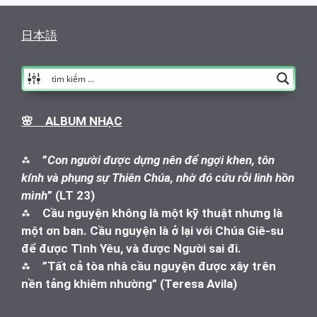
日本語
🌸 ALBUM NHẠC
⁂
”
Con người được dựng nên để ngợi khen, tôn
kính và phụng sự Thiên Chúa, nhờ đó cứu rỗi linh hồn
mình
” (LT 23)
⁂
Cầu nguyện không là một kỹ thuật nhưng là
một ơn ban. Cầu nguyện là ở lại với Chúa Giê-su
để được Tình Yêu, và được Người sai đi.
⁂
”Tất cả tòa nhà cầu nguyện được xây trên
nền tảng khiêm nhường” (Teresa Avila)