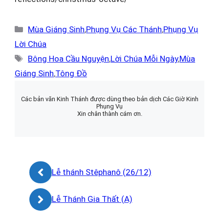
Danh
Mùa Giáng Sinh
,
Phụng Vụ Các Thánh
,
Phụng Vụ
mục
Lời Chúa
Thẻ
Bông Hoa Cầu Nguyện
,
Lời Chúa Mỗi Ngày
,
Mùa
Giáng Sinh
,
Tông Đồ
Các bản văn Kinh Thánh được dùng theo bản dịch Các Giờ Kinh
Phụng Vụ
Xin chân thành cám ơn.
Lễ thánh Stêphanô (26/12)
Lễ Thánh Gia Thất (A)