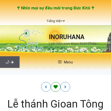
Chuyển
♰ Nhìn mọi sự đều mới trong Đức Kitô ♰
đến
nội
Chọn
dung
một
ngôn
INORUHANA
ngữ
Linh hồn con khao khát Chúa
🌙
☀️
Menu
Lễ thánh Gioan Tông