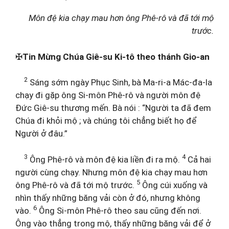
Môn đệ kia chạy mau hơn ông Phê-rô và đã tới mộ
trước.
✠
Tin Mừng Chúa Giê-su Ki-tô theo thánh Gio-an
2
Sáng sớm ngày Phục Sinh, bà Ma-ri-a Mác-đa-la
chạy đi gặp ông Si-môn Phê-rô và người môn đệ
Đức Giê-su thương mến. Bà nói : “Người ta đã đem
Chúa đi khỏi mộ ; và chúng tôi chẳng biết họ để
Người ở đâu.”
3
4
Ông Phê-rô và môn đệ kia liền đi ra mộ.
Cả hai
người cùng chạy. Nhưng môn đệ kia chạy mau hơn
5
ông Phê-rô và đã tới mộ trước.
Ông cúi xuống và
nhìn thấy những băng vải còn ở đó, nhưng không
6
vào.
Ông Si-môn Phê-rô theo sau cũng đến nơi.
Ông vào thẳng trong mộ, thấy những băng vải để ở