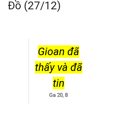
Đồ (27/12)
Gioan đã
thấy và đã
tin
Ga 20, 8