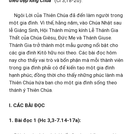
điều đẹp lòng Chúa
”
(Cl 3,18-20).
Ngôi Lời của Thiên Chúa đã đến làm người trong
một gia đình. Vì thế, hằng năm, vào Chúa Nhật sau
lễ Giáng Sinh, Hội Thánh mừng kính Lễ Thánh Gia
Thất của Chúa Giêsu, Đức Mẹ và Thánh Giuse.
Thánh Gia trở thành một mẫu gương nổi bật cho
các gia đình Kitô hữu noi theo. Các bài đọc hôm
nay cho thấy vai trò và bổn phận mà mỗi thành viên
trong gia đình phải có để kiến tạo một gia đình
hạnh phúc; đồng thời cho thấy những phúc lành mà
Thiên Chúa hứa ban cho một gia đình sống theo
thánh ý Thiên Chúa.
I. CÁC BÀI ĐỌC
1. Bài đọc 1 (Hc 3,3-7.14-17a):