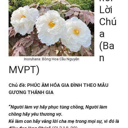
Lời
Chú
a
(Ba
n
Inoruhana: Bông Hoa Cầu Nguyện
MVPT)
Chủ đề:
PHÚC ÂM HÓA GIA ĐÌNH THEO MẪU
GƯƠNG THÁNH GIA
“
Người làm vợ hãy phục tùng chồng, Người làm
chồng hãy yêu thương vợ.
Kẻ làm con hãy vâng lời cha mẹ trong mọi sự, vì đó là