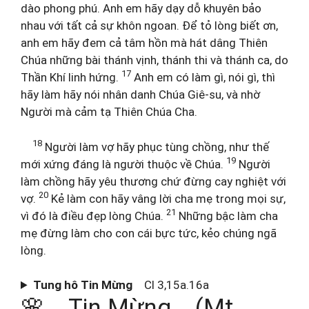
dào phong phú. Anh em hãy dạy dỗ khuyên bảo
nhau với tất cả sự khôn ngoan. Để tỏ lòng biết ơn,
anh em hãy đem cả tâm hồn mà hát dâng Thiên
Chúa những bài thánh vịnh, thánh thi và thánh ca, do
17
Thần Khí linh hứng.
Anh em có làm gì, nói gì, thì
hãy làm hãy nói nhân danh Chúa Giê-su, và nhờ
Người mà cảm tạ Thiên Chúa Cha.
18
Người làm vợ hãy phục tùng chồng, như thế
19
mới xứng đáng là người thuộc về Chúa.
Người
làm chồng hãy yêu thương chứ đừng cay nghiệt với
20
vợ.
Kẻ làm con hãy vâng lời cha mẹ trong mọi sự,
21
vì đó là điều đẹp lòng Chúa.
Những bậc làm cha
mẹ đừng làm cho con cái bực tức, kẻo chúng ngã
lòng.
Tung hô Tin Mừng
Cl 3,15a.16a
🌸 Tin Mừng (Mt