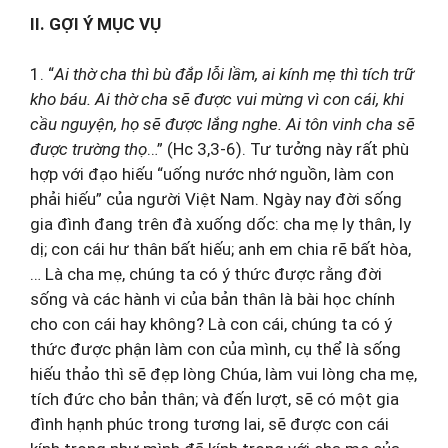
II. GỢI Ý MỤC VỤ
1. “
Ai thờ cha thì bù đắp lỗi lầm, ai kính mẹ thì tích trữ
kho báu. Ai thờ cha sẽ được vui mừng vì con cái, khi
cầu nguyện, họ sẽ được lắng nghe. Ai tôn vinh cha sẽ
được trường thọ
…” (Hc 3,3-6). Tư tưởng này rất phù
hợp với đạo hiếu “uống nước nhớ nguồn, làm con
phải hiếu” của người Việt Nam. Ngày nay đời sống
gia đình đang trên đà xuống dốc: cha mẹ ly thân, ly
dị; con cái hư thân bất hiếu; anh em chia rẽ bất hòa,
… Là cha mẹ, chúng ta có ý thức được rằng đời
sống và các hành vi của bản thân là bài học chính
cho con cái hay không? Là con cái, chúng ta có ý
thức được phận làm con của mình, cụ thể là sống
hiếu thảo thì sẽ đẹp lòng Chúa, làm vui lòng cha mẹ,
tích đức cho bản thân; và đến lượt, sẽ có một gia
đình hạnh phúc trong tương lai, sẽ được con cái