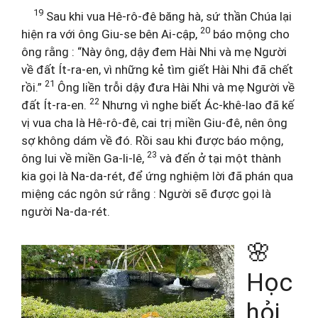
19
Sau khi vua Hê-rô-đê băng hà, sứ thần Chúa lại
20
hiện ra với ông Giu-se bên Ai-cập,
báo mộng cho
ông rằng : “Này ông, dậy đem Hài Nhi và mẹ Người
về đất Ít-ra-en, vì những kẻ tìm giết Hài Nhi đã chết
21
rồi.”
Ông liền trỗi dậy đưa Hài Nhi và mẹ Người về
22
đất Ít-ra-en.
Nhưng vì nghe biết Ác-khê-lao đã kế
vị vua cha là Hê-rô-đê, cai trị miền Giu-đê, nên ông
sợ không dám về đó. Rồi sau khi được báo mộng,
23
ông lui về miền Ga-li-lê,
và đến ở tại một thành
kia gọi là Na-da-rét, để ứng nghiệm lời đã phán qua
miệng các ngôn sứ rằng : Người sẽ được gọi là
người Na-da-rét.
🌸
Học
hỏi