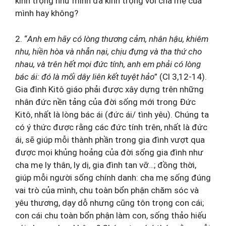
kính trọng như mình đã kính trọng với cha mẹ của
mình hay không?
2. “
Anh em hãy có lòng thương cảm, nhân hậu, khiêm
nhu, hiền hòa và nhẫn nại, chịu đựng và tha thứ cho
nhau, và trên hết mọi đức tính, anh em phải có lòng
bác ái: đó là mối dây liên kết tuyệt hảo
” (Cl 3,12-14).
Gia đình Kitô giáo phải được xây dựng trên những
nhân đức nền tảng của đời sống mới trong Đức
Kitô, nhất là lòng bác ái (đức ái/ tình yêu). Chúng ta
có ý thức được rằng các đức tính trên, nhất là đức
ái, sẽ giúp mỗi thành phần trong gia đình vượt qua
được mọi khủng hoảng của đời sống gia đình như
cha mẹ ly thân, ly dị, gia đình tan vỡ…; đồng thời,
giúp mỗi người sống chính danh: cha mẹ sống đúng
vai trò của mình, chu toàn bổn phận chăm sóc và
yêu thương, dạy dỗ nhưng cũng tôn trọng con cái;
con cái chu toàn bổn phận làm con, sống thảo hiếu