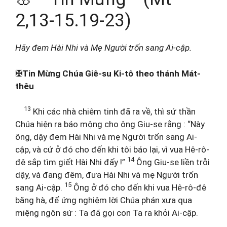
2,13-15.19-23)
Hãy đem Hài Nhi và Mẹ Người trốn sang Ai-cập.
✠Tin Mừng Chúa Giê-su Ki-tô theo thánh Mát-
thêu
13
Khi các nhà chiêm tinh đã ra về, thì sứ thần
Chúa hiện ra báo mộng cho ông Giu-se rằng : “Này
ông, dậy đem Hài Nhi và mẹ Người trốn sang Ai-
cập, và cứ ở đó cho đến khi tôi báo lại, vì vua Hê-rô-
14
đê sắp tìm giết Hài Nhi đấy !”
Ông Giu-se liền trỗi
dậy, và đang đêm, đưa Hài Nhi và mẹ Người trốn
15
sang Ai-cập.
Ông ở đó cho đến khi vua Hê-rô-đê
băng hà, để ứng nghiệm lời Chúa phán xưa qua
miệng ngôn sứ : Ta đã gọi con Ta ra khỏi Ai-cập.