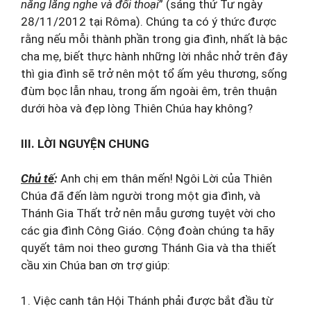
năng lắng nghe và đối thoại
” (sáng thứ Tư ngày
28/11/2012 tại Rôma). Chúng ta có ý thức được
rằng nếu mỗi thành phần trong gia đình, nhất là bậc
cha mẹ, biết thực hành những lời nhắc nhở trên đây
thì gia đình sẽ trở nên một tổ ấm yêu thương, sống
đùm bọc lẫn nhau, trong ấm ngoài êm, trên thuận
dưới hòa và đẹp lòng Thiên Chúa hay không?
III. LỜI NGUYỆN CHUNG
Chủ tế
:
Anh chị em thân mến! Ngôi Lời của Thiên
Chúa đã đến làm người trong một gia đình, và
Thánh Gia Thất trở nên mẫu gương tuyệt vời cho
các gia đình Công Giáo. Cộng đoàn chúng ta hãy
quyết tâm noi theo gương Thánh Gia và tha thiết
cầu xin Chúa ban ơn trợ giúp:
1. Việc canh tân Hội Thánh phải được bắt đầu từ