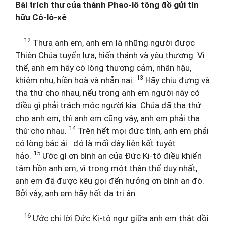
Bài trích thư của thánh Phao-lô tông đồ gửi tín
hữu Cô-lô-xê
12
Thưa anh em, anh em là những người được
Thiên Chúa tuyển lựa, hiến thánh và yêu thương. Vì
thế, anh em hãy có lòng thương cảm, nhân hậu,
13
khiêm nhu, hiền hoà và nhẫn nại.
Hãy chịu đựng và
tha thứ cho nhau, nếu trong anh em người này có
điều gì phải trách móc người kia. Chúa đã tha thứ
cho anh em, thì anh em cũng vậy, anh em phải tha
14
thứ cho nhau.
Trên hết mọi đức tính, anh em phải
có lòng bác ái : đó là mối dây liên kết tuyệt
15
hảo.
Ước gì ơn bình an của Đức Ki-tô điều khiển
tâm hồn anh em, vì trong một thân thể duy nhất,
anh em đã được kêu gọi đến hưởng ơn bình an đó.
Bởi vậy, anh em hãy hết dạ tri ân.
16
Ước chi lời Đức Ki-tô ngự giữa anh em thật dồi