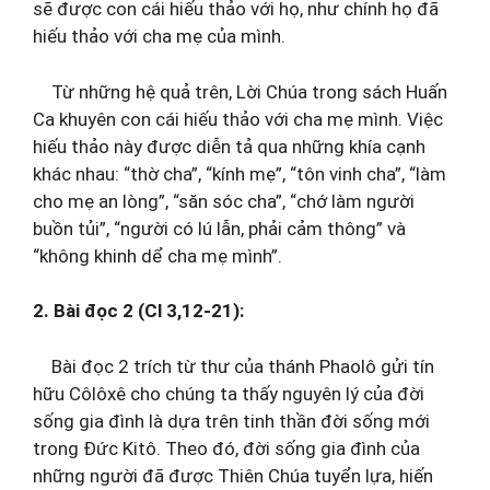
sẽ được con cái hiếu thảo với họ, như chính họ đã
hiếu thảo với cha mẹ của mình.
Từ những hệ quả trên, Lời Chúa trong sách Huấn
Ca khuyên con cái hiếu thảo với cha mẹ mình. Việc
hiếu thảo này được diễn tả qua những khía cạnh
khác nhau: “thờ cha”, “kính mẹ”, “tôn vinh cha”, “làm
cho mẹ an lòng”, “săn sóc cha”, “chớ làm người
buồn tủi”, “người có lú lẫn, phải cảm thông” và
“không khinh dể cha mẹ mình”.
2. Bài đọc 2 (Cl 3,12-21):
Bài đọc 2 trích từ thư của thánh Phaolô gửi tín
hữu Côlôxê cho chúng ta thấy nguyên lý của đời
sống gia đình là dựa trên tinh thần đời sống mới
trong Đức Kitô. Theo đó, đời sống gia đình của
những người đã được Thiên Chúa tuyển lựa, hiến