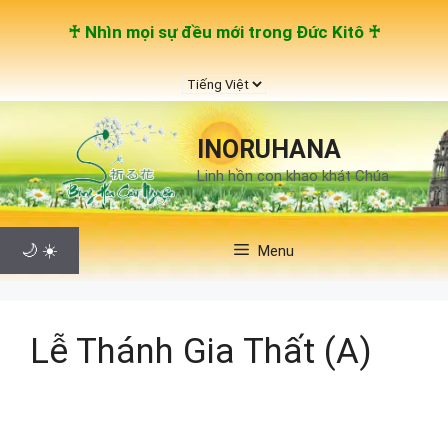
Chuyển
♰ Nhìn mọi sự đều mới trong Đức Kitô ♰
đến
nội
Chọn
dung
một
ngôn
INORUHANA
ngữ
Linh hồn con khao khát Chúa
🌙
☀️
Menu
Lễ Thánh Gia Thất (A)