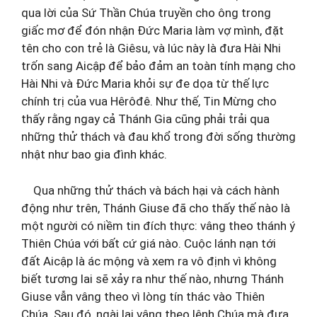
qua lời của Sứ Thần Chúa truyền cho ông trong
giấc mơ để đón nhận Đức Maria làm vợ mình, đặt
tên cho con trẻ là Giêsu, và lúc này là đưa Hài Nhi
trốn sang Aicập để bảo đảm an toàn tính mạng cho
Hài Nhi và Đức Maria khỏi sự đe dọa từ thế lực
chính trị của vua Hêrôđê. Như thế, Tin Mừng cho
thấy rằng ngay cả Thánh Gia cũng phải trải qua
những thử thách và đau khổ trong đời sống thường
nhật như bao gia đình khác.
Qua những thử thách và bách hại và cách hành
động như trên, Thánh Giuse đã cho thấy thế nào là
một người có niềm tin đích thực: vâng theo thánh ý
Thiên Chúa với bất cứ giá nào. Cuộc lánh nạn tới
đất Aicập là ác mộng và xem ra vô định vì không
biết tương lai sẽ xảy ra như thế nào, nhưng Thánh
Giuse vẫn vâng theo vì lòng tín thác vào Thiên
Chúa. Sau đó, ngài lại vâng theo lệnh Chúa mà đưa