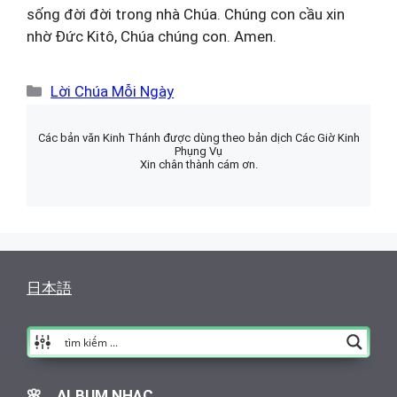
sống đời đời trong nhà Chúa. Chúng con cầu xin
nhờ Đức Kitô, Chúa chúng con. Amen.
Danh
Lời Chúa Mỗi Ngày
mục
Các bản văn Kinh Thánh được dùng theo bản dịch Các Giờ Kinh
Phụng Vụ
Xin chân thành cám ơn.
日本語
🌸 ALBUM NHẠC