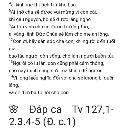
4
ai kính mẹ thì tích trữ kho báu.
5
Ai thờ cha sẽ được vui mừng vì con cái,
khi cầu nguyện, họ sẽ được lắng nghe.
6
Ai tôn vinh cha sẽ được trường thọ,
ai vâng lệnh Đức Chúa sẽ làm cho mẹ an lòng.
12
Con ơi, hãy săn sóc cha con, khi người đến tuổi
già ;
bao lâu người còn sống, chớ làm người buồn tủi.
13
Người có lú lẫn, con cũng phải cảm thông,
chớ cậy mình sung sức mà khinh dể người.
14
Vì lòng hiếu nghĩa đối với cha sẽ không bị quên
lãng,
và sẽ đền bù tội lỗi cho con.
🌸 Đáp ca Tv 127,1-
2.3.4-5 (Đ. c.1)