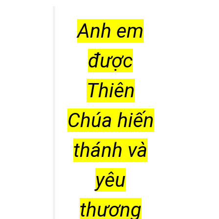
Anh em
được
Thiên
Chúa hiến
thánh và
yêu
thương