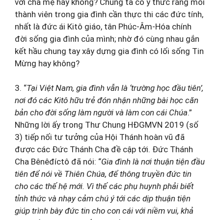
với cha mẹ hay không? Chúng ta có ý thức rằng mỗi
thành viên trong gia đình cần thực thi các đức tính,
nhất là đức ái Kitô giáo, tân Phúc-Âm-Hóa chính
đời sống gia đình của mình; nhờ đó cùng nhau gắn
kết hầu chung tay xây dựng gia đình có lối sống Tin
Mừng hay không?
3. “
Tại
Việt Nam, gia đình vẫn là ‘
trường học đầu tiên’
,
nơi đó các Kitô hữu trẻ đón nhận những bài học căn
bản cho đời sống làm người và làm con cái Chúa
.”
Những lời ấy trong Thư Chung HĐGMVN 2019 (số
3) tiếp nối tư tưởng của Hội Thánh hoàn vũ đã
được các Đức Thánh Cha đề cập tới. Đức Thánh
Cha Bênêđíctô đã nói: “
Gia đình là nơi thuận tiện đầu
tiên để nói về Thiên Chúa, để thông truyền đức tin
cho các thế hệ mới. Vì thế các phụ huynh phải biết
tỉnh thức và nhạy cảm chú ý tới các dịp thuận tiện
giúp trình bày đức tin cho con cái với niềm vui, khả