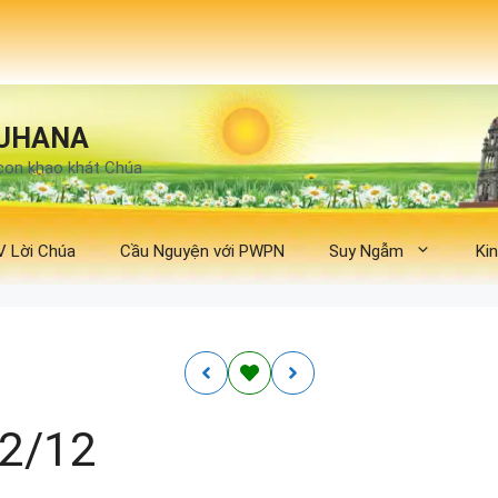
UHANA
con khao khát Chúa
V Lời Chúa
Cầu Nguyện với PWPN
Suy Ngẫm
Ki
22/12