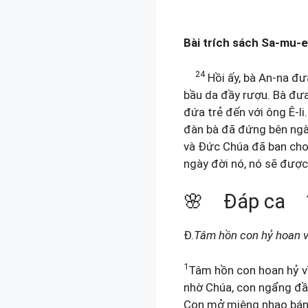
Bài trích sách Sa-mu-
24
Hồi ấy, bà An-na đư
bầu da đầy rượu. Bà đưa
đứa trẻ đến với ông Ê-li
đàn bà đã đứng bên ngài
và Đức Chúa đã ban cho 
ngày đời nó, nó sẽ được
🌸 Đáp ca 1 S
Đ.
Tâm hồn con hỷ hoan v
1
Tâm hồn con hoan hỷ v
nhờ Chúa, con ngẩng đầ
Con mở miệng nhạo báng