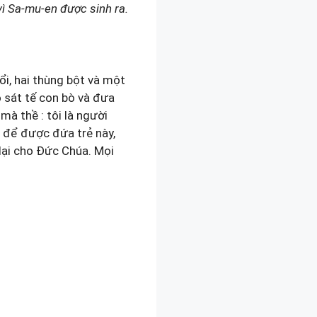
vì Sa-mu-en được sinh ra.
i, hai thùng bột và một
 sát tế con bò và đưa
 mà thề : tôi là người
 để được đứa trẻ này,
 lại cho Đức Chúa. Mọi