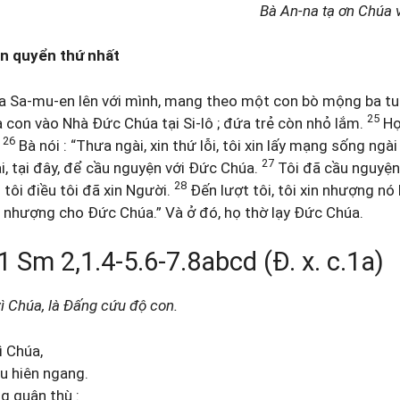
Bà An-na tạ ơn Chúa 
en quyển thứ nhất
a Sa-mu-en lên với mình, mang theo một con bò mộng ba tuổ
25
 con vào Nhà Đức Chúa tại Si-lô ; đứa trẻ còn nhỏ lắm.
Họ
26
.
Bà nói : “Thưa ngài, xin thứ lỗi, tôi xin lấy mạng sống ngài
27
, tại đây, để cầu nguyện với Đức Chúa.
Tôi đã cầu nguyện
28
tôi điều tôi đã xin Người.
Đến lượt tôi, tôi xin nhượng nó
 nhượng cho Đức Chúa.” Và ở đó, họ thờ lạy Đức Chúa.
m 2,1.4-5.6-7.8abcd (Đ. x. c.1a)
ì Chúa, là Đấng cứu độ con.
ì Chúa,
u hiên ngang.
 quân thù :