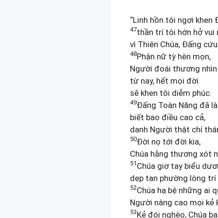
“Linh hồn tôi ngợi khen
47
thần trí tôi hớn hở vu
vì Thiên Chúa, Đấng cứu
48
Phận nữ tỳ hèn mọn,
Người đoái thương nhìn t
từ nay, hết mọi đời
sẽ khen tôi diễm phúc.
49
Đấng Toàn Năng đã là
biết bao điều cao cả,
danh Người thật chí thán
50
Đời nọ tới đời kia,
Chúa hằng thương xót n
51
Chúa giơ tay biểu dư
dẹp tan phường lòng trí 
52
Chúa hạ bệ những ai q
Người nâng cao mọi kẻ
53
Kẻ đói nghèo, Chúa ba