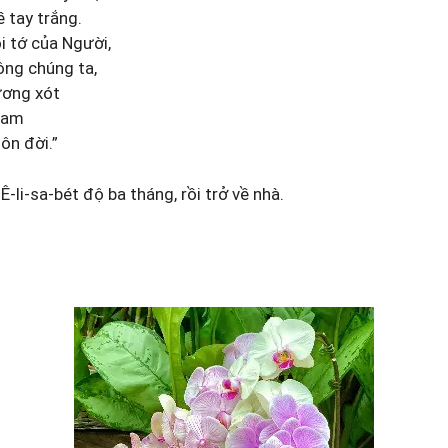
ề tay trắng.
ôi tớ của Người,
ông chúng ta,
ương xót
ham
ôn đời.”
 Ê-li-sa-bét độ ba tháng, rồi trở về nhà.