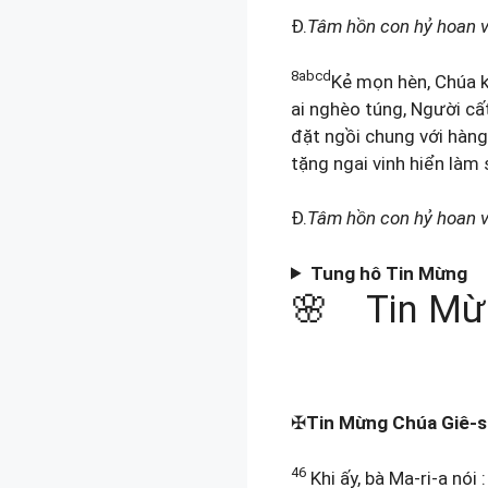
Đ.
Tâm hồn con hỷ hoan v
8abcd
Kẻ mọn hèn, Chúa ké
ai nghèo túng, Người cấ
đặt ngồi chung với hàng
tặng ngai vinh hiển làm 
Đ.
Tâm hồn con hỷ hoan v
Tung hô Tin Mừng
🌸 Tin Mừ
✠
Tin Mừng Chúa Giê-s
46
Khi ấy, bà Ma-ri-a nói :