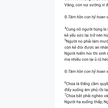
Vâng, con vui sướng vì 
Đ.
Tâm hồn con hỷ hoan v
4
Cung nỏ người hùng bị 
kẻ yếu sức lại trở nên h
5
Người no phải làm mướ
còn kẻ đói được an nhàn
Người hiếm hoi thì sinh
mẹ nhiều con lại ủ rũ hé
Đ.
Tâm hồn con hỷ hoan v
6
Chúa là Đấng cầm quyền
đẩy xuống âm phủ rồi lại
7
Chúa bắt phải nghèo và
Người hạ xuống thấp, Ng