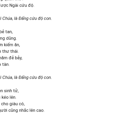
được Ngài cứu độ.
ì Chúa, là Đấng cứu độ con.
bẻ tan,
ùng dũng.
n kiếm ăn,
 thư thái.
 năm đẻ bảy,
o tàn.
ì Chúa, là Đấng cứu độ con.
 sinh tử,
 kéo lên.
 cho giàu có,
ười cũng nhắc lên cao.