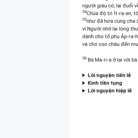
người giàu có, lại đuổi v
54
Chúa độ trì Ít-ra-en, t
55
như đã hứa cùng cha 
vì Người nhớ lại lòng th
dành cho tổ phụ Áp-ra-
và cho con cháu đến mu
56
Bà Ma-ri-a ở lại với bà
Lời nguyện tiến lễ
Kinh tiền tụng
Lời nguyện hiệp lễ