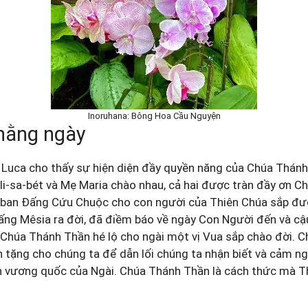
Inoruhana: Bông Hoa Cầu Nguyện
hằng ngày
ca cho thấy sự hiện diện đầy quyền năng của Chúa Thánh
-li-sa-bét và Mẹ Maria chào nhau, cả hai được tràn đầy ơn 
ứa ban Đấng Cứu Chuộc cho con người của Thiên Chúa sắp đư
Đấng Mêsia ra đời, đã điềm báo về ngày Con Người đến và cậ
 Chúa Thánh Thần hé lộ cho ngài một vị Vua sắp chào đời. 
tặng cho chúng ta để dẫn lối chúng ta nhận biết và cảm ng
 vương quốc của Ngài. Chúa Thánh Thần là cách thức mà Th