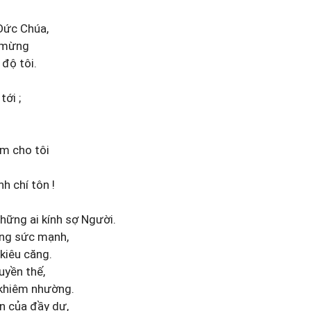
 Đức Chúa,
i mừng
 độ tôi.
ới ;
m cho tôi
h chí tôn !
hững ai kính sợ Người.
ơng sức mạnh,
kiêu căng.
uyền thế,
 khiêm nhường.
n của đầy dư,