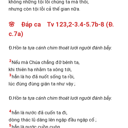
không những tội lỗi chúng ta mà thôi,
nhưng còn tội lỗi cả thế gian nữa.
🌸 Đáp ca Tv 123,2-3.4-5.7b-8 (Đ.
c.7a)
Đ.
Hồn ta tựa cánh chim thoát lưới người đánh bẫy.
2
Nếu mà Chúa chẳng đỡ bênh ta,
khi thiên hạ nhằm ta xông tới,
3
hẳn là họ đã nuốt sống ta rồi,
lúc đùng đùng giận ta như vậy ;
Đ.
Hồn ta tựa cánh chim thoát lưới người đánh bẫy.
4
hẳn là nước đã cuốn ta đi,
dòng thác lũ dâng lên ngập đầu ngập cổ ;
5
hẳn là nước cuồn cuộn