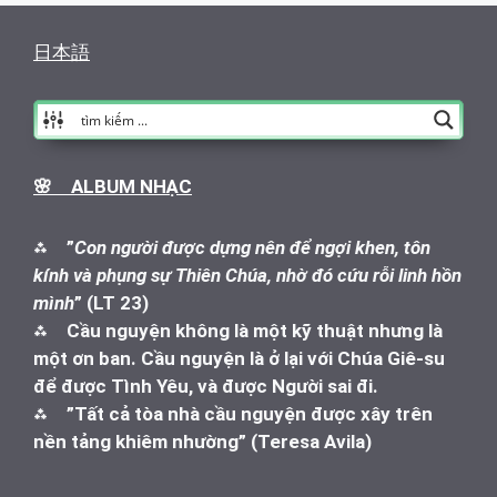
日本語
🌸 ALBUM NHẠC
⁂
”
Con người được dựng nên để ngợi khen, tôn
kính và phụng sự Thiên Chúa, nhờ đó cứu rỗi linh hồn
mình
” (LT 23)
⁂
Cầu nguyện không là một kỹ thuật nhưng là
một ơn ban. Cầu nguyện là ở lại với Chúa Giê-su
để được Tình Yêu, và được Người sai đi.
⁂
”Tất cả tòa nhà cầu nguyện được xây trên
nền tảng khiêm nhường” (Teresa Avila)