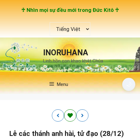
Chuyển
♰ Nhìn mọi sự đều mới trong Đức Kitô ♰
đến
nội
Chọn
dung
một
ngôn
ngữ
INORUHANA
Linh hồn con khao khát Chúa
🌙
Menu
Lễ các thánh anh hài, tử đạo (28/12)