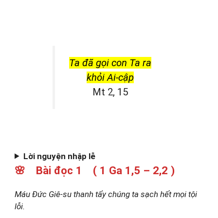
Ta đã gọi con Ta ra
khỏi Ai-cập
Mt 2, 15
Lời nguyện nhập lễ
🌸 Bài đọc 1 ( 1 Ga 1,5 – 2,2 )
Máu Đức Giê-su thanh tẩy chúng ta sạch hết mọi tội
lỗi.