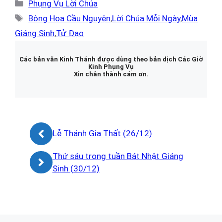
Danh
Phụng Vụ Lời Chúa
mục
Thẻ
Bông Hoa Cầu Nguyện
,
Lời Chúa Mỗi Ngày
,
Mùa
Giáng Sinh
,
Tử Đạo
Các bản văn Kinh Thánh được dùng theo bản dịch Các Giờ
Kinh Phụng Vụ
Xin chân thành cám ơn.
Lễ Thánh Gia Thất (26/12)
Thứ sáu trong tuần Bát Nhật Giáng
Sinh (30/12)