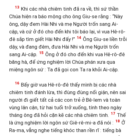
13
Khi các nhà chiêm tinh đã ra về, thì sứ thần
Chúa hiện ra báo mộng cho ông Giu-se rằng : “Này
ông, dậy đem Hài Nhi và mẹ Người trốn sang Ai-
cập, và cứ ở đó cho đến khi tôi báo lại, vì vua Hê-rô-
14
đê sắp tìm giết Hài Nhi đấy !”
Ông Giu-se liền trỗi
dậy, và đang đêm, đưa Hài Nhi và mẹ Người trốn
15
sang Ai-cập.
Ông ở đó cho đến khi vua Hê-rô-đê
băng hà, để ứng nghiệm lời Chúa phán xưa qua
miệng ngôn sứ : Ta đã gọi con Ta ra khỏi Ai-cập.
16
Bấy giờ vua Hê-rô-đê thấy mình bị các nhà
chiêm tinh đánh lừa, thì đùng đùng nổi giận, nên sai
người đi giết tất cả các con trẻ ở Bê-lem và toàn
vùng lân cận, từ hai tuổi trở xuống, tính theo ngày
17
tháng ông đã hỏi cặn kẽ các nhà chiêm tinh.
Thế
18
là ứng nghiệm lời ngôn sứ Giê-rê-mi-a đã nói :
Ở
Ra-ma, vẳng nghe tiếng khóc than rền rĩ : tiếng bà