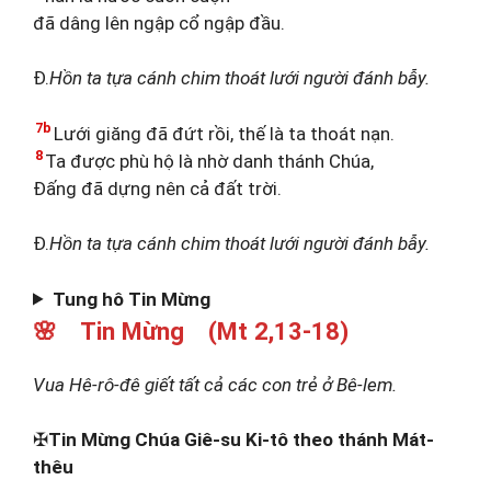
đã dâng lên ngập cổ ngập đầu.
Đ.
Hồn ta tựa cánh chim thoát lưới người đánh bẫy.
7b
Lưới giăng đã đứt rồi, thế là ta thoát nạn.
8
Ta được phù hộ là nhờ danh thánh Chúa,
Đấng đã dựng nên cả đất trời.
Đ.
Hồn ta tựa cánh chim thoát lưới người đánh bẫy.
Tung hô Tin Mừng
🌸 Tin Mừng (Mt 2,13-18)
Vua Hê-rô-đê giết tất cả các con trẻ ở Bê-lem.
✠
Tin Mừng Chúa Giê-su Ki-tô theo thánh Mát-
thêu