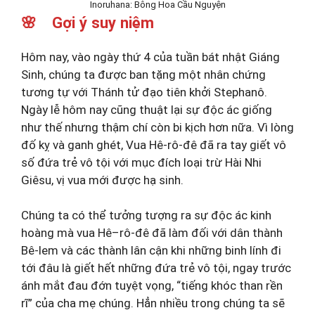
Inoruhana: Bông Hoa Cầu Nguyện
🌸 Gợi ý suy niệm
Hôm nay, vào ngày thứ 4 của tuần bát nhật Giáng
Sinh, chúng ta được ban tặng một nhân chứng
tương tự với Thánh tử đạo tiên khởi Stephanô.
Ngày lễ hôm nay cũng thuật lại sự độc ác giống
như thế nhưng thậm chí còn bi kịch hơn nữa. Vì lòng
đố kỵ và ganh ghét, Vua Hê-rô-đê đã ra tay giết vô
số đứa trẻ vô tội với mục đích loại trừ Hài Nhi
Giêsu, vị vua mới được hạ sinh.
Chúng ta có thể tưởng tượng ra sự độc ác kinh
hoàng mà vua Hê–rô-đê đã làm đối với dân thành
Bê-lem và các thành lân cận khi những binh lính đi
tới đâu là giết hết những đứa trẻ vô tội, ngay trước
ánh mắt đau đớn tuyệt vọng, “tiếng khóc than rền
rĩ” của cha mẹ chúng. Hẳn nhiều trong chúng ta sẽ