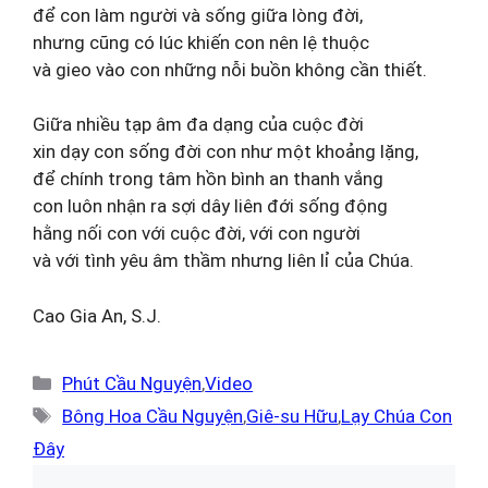
để con làm người và sống giữa lòng đời,
nhưng cũng có lúc khiến con nên lệ thuộc
và gieo vào con những nỗi buồn không cần thiết.
Giữa nhiều tạp âm đa dạng của cuộc đời
xin dạy con sống đời con như một khoảng lặng,
để chính trong tâm hồn bình an thanh vắng
con luôn nhận ra sợi dây liên đới sống động
hằng nối con với cuộc đời, với con người
và với tình yêu âm thầm nhưng liên lỉ của Chúa.
Cao Gia An, S.J.
Danh
Phút Cầu Nguyện
,
Video
mục
Thẻ
Bông Hoa Cầu Nguyện
,
Giê-su Hữu
,
Lạy Chúa Con
Đây