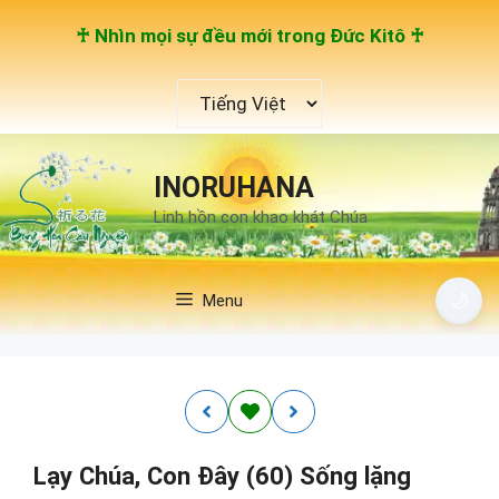
Chuyển
♰ Nhìn mọi sự đều mới trong Đức Kitô ♰
đến
nội
Chọn
dung
một
ngôn
ngữ
INORUHANA
Linh hồn con khao khát Chúa
🌙
Menu
Lạy Chúa, Con Đây (60) Sống lặng