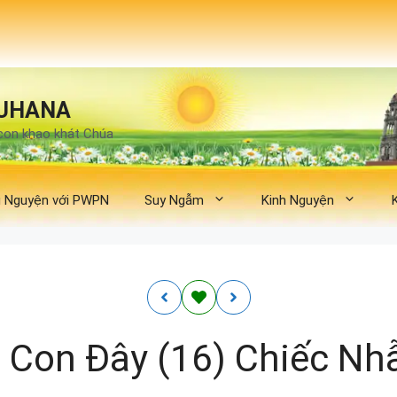
UHANA
con khao khát Chúa
 Nguyện với PWPN
Suy Ngẫm
Kinh Nguyện
 Con Đây (16) Chiếc Nh