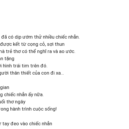
 đã có dịp ướm thử nhiều chiếc nhẫn.
 được kết từ cọng cỏ, sợi thun
à trẻ thơ có thể nghĩ ra và ao ước.
ạn tặng
i hình trái tim trên đó.
gười thân thiết của con đi xa…
 gian
g chiếc nhẫn ấy nữa.
uổi thơ ngây
rong hành trình cuộc sống!
ự tay đeo vào chiếc nhẫn