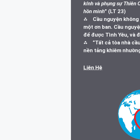
kính và phụng sự Thiên C
hồn mình
” (LT 23)
⁂
Cầu nguyện không l
một ơn ban. Cầu nguyện
để được Tình Yêu, và đ
⁂
”Tất cả tòa nhà cầ
nền tảng khiêm nhường
Liên Hệ