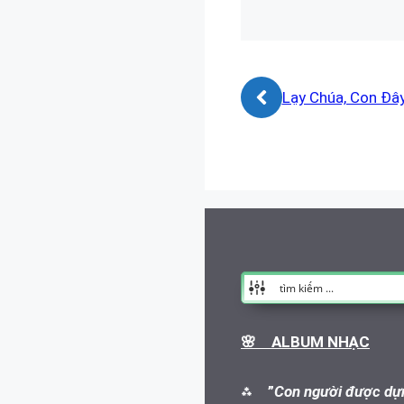
Lạy Chúa, Con Đây
🌸 ALBUM NHẠC
⁂
”
Con người được dựn