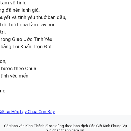
tâm vô tình.
g đã nên lạnh giá,
uyết và tình yêu thuở ban đầu,
 trôi tuột qua tầm tay con…
ri,
rong Giao Ước Tình Yêu
 bằng Lời Khấn Trọn Đời.
on,
h bước theo Chúa
 tình yêu mến.
ăng
Giê-su Hữu
,
Lạy Chúa Con Đây
Các bản văn Kinh Thánh được dùng theo bản dịch Các Giờ Kinh Phụng Vụ
Xin chân thành cám ơn.