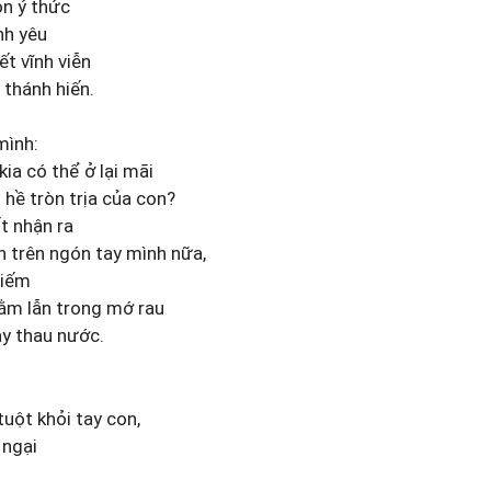
ọn ý thức
nh yêu
t vĩnh viễn
 thánh hiến.
mình:
 kia có thể ở lại mãi
 hề tròn trịa của con?
t nhận ra
n trên ngón tay mình nữa,
kiếm
nằm lẫn trong mớ rau
áy thau nước.
tuột khỏi tay con,
 ngại