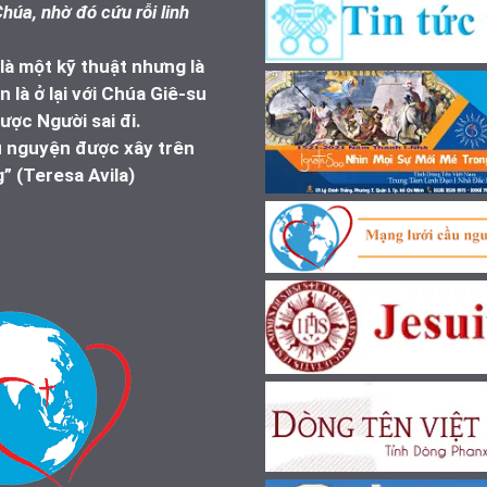
húa, nhờ đó cứu rỗi linh
à một kỹ thuật nhưng là
 là ở lại với Chúa Giê-su
ược Người sai đi.
u nguyện được xây trên
” (Teresa Avila)