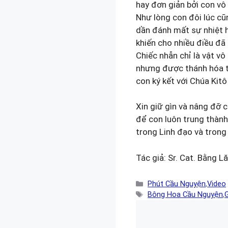
hay đơn giản bởi con vô 
Như lòng con đôi lúc cũn
dần đánh mất sự nhiệt h
khiến cho nhiều điều đã
Chiếc nhẫn chỉ là vật vô t
nhưng được thánh hóa t
con ký kết với Chúa Kitô
Xin giữ gìn và nâng đỡ c
để con luôn trung thàn
trong Linh đạo và trong
Tác giả: Sr. Cat. Bằng L
Danh
Phút Cầu Nguyện
,
Video
mục
Thẻ
Bông Hoa Cầu Nguyện
,