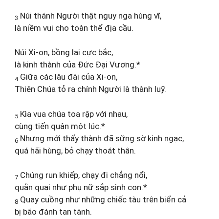
Núi thánh Người thật nguy nga hùng vĩ,
3
là niềm vui cho toàn thể địa cầu.
Núi Xi-on, bồng lai cực bắc,
là kinh thành của Đức Đại Vương.*
Giữa các lâu đài của Xi-on,
4
Thiên Chúa tỏ ra chính Người là thành luỹ.
Kìa vua chúa toa rập với nhau,
5
cùng tiến quân một lúc.*
Nhưng mới thấy thành đã sững sờ kinh ngạc,
6
quá hãi hùng, bỏ chạy thoát thân.
Chúng run khiếp, chạy đi chẳng nổi,
7
quằn quại như phụ nữ sắp sinh con.*
Quay cuồng như những chiếc tàu trên biển cả
8
bị bão đánh tan tành.