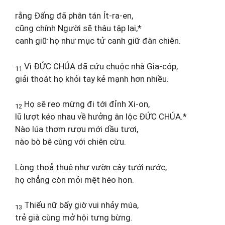
rằng Đấng đã phân tán Ít-ra-en,
cũng chính Người sẽ thâu tập lại,*
canh giữ họ như mục tử canh giữ đàn chiên.
Vì ĐỨC CHÚA đã cứu chuộc nhà Gia-cóp,
11
giải thoát họ khỏi tay kẻ mạnh hơn nhiều.
Họ sẽ reo mừng đi tới đỉnh Xi-on,
12
lũ lượt kéo nhau về hưởng ân lộc ĐỨC CHÚA.*
Nào lúa thơm rượu mới dầu tươi,
nào bò bê cùng với chiên cừu.
Lòng thoả thuê như vườn cây tưới nước,
họ chẳng còn mỏi mệt héo hon.
Thiếu nữ bấy giờ vui nhảy múa,
13
trẻ già cùng mở hội tưng bừng.