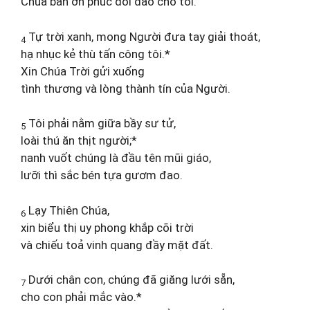
Chúa ban ơn phúc dồi dào cho tôi.
Tự trời xanh, mong Người đưa tay giải thoát,
4
hạ nhục kẻ thù tấn công tôi.*
Xin Chúa Trời gửi xuống
tình thương và lòng thành tín của Người.
Tôi phải nằm giữa bầy sư tử,
5
loài thú ăn thịt người;*
nanh vuốt chúng là đầu tên mũi giáo,
lưỡi thì sắc bén tựa gươm đao.
Lạy Thiên Chúa,
6
xin biểu thị uy phong khắp cõi trời
và chiếu toả vinh quang đầy mặt đất.
Dưới chân con, chúng đã giăng lưới sẵn,
7
cho con phải mắc vào.*