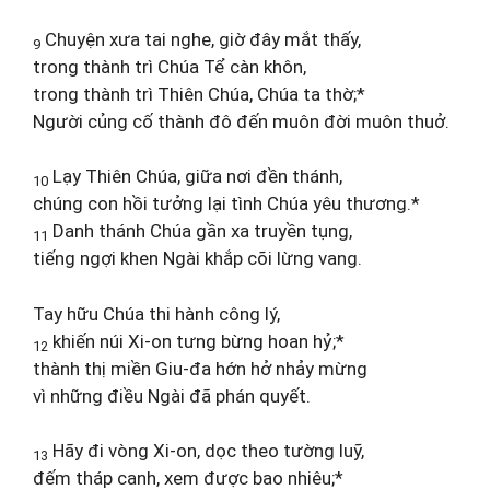
Chuyện xưa tai nghe, giờ đây mắt thấy,
9
trong thành trì Chúa Tể càn khôn,
trong thành trì Thiên Chúa, Chúa ta thờ;*
Người củng cố thành đô đến muôn đời muôn thuở.
Lạy Thiên Chúa, giữa nơi đền thánh,
10
chúng con hồi tưởng lại tình Chúa yêu thương.*
Danh thánh Chúa gần xa truyền tụng,
11
tiếng ngợi khen Ngài khắp cõi lừng vang.
Tay hữu Chúa thi hành công lý,
khiến núi Xi-on tưng bừng hoan hỷ;*
12
thành thị miền Giu-đa hớn hở nhảy mừng
vì những điều Ngài đã phán quyết.
Hãy đi vòng Xi-on, dọc theo tường luỹ,
13
đếm tháp canh, xem được bao nhiêu;*