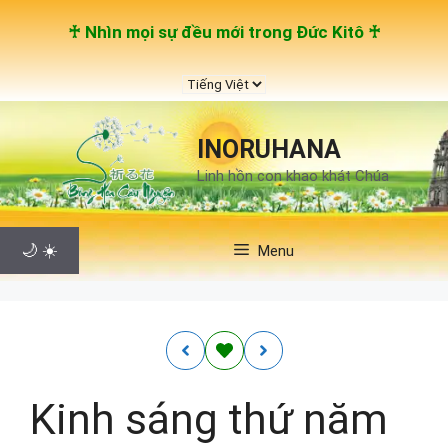
Chuyển
♰ Nhìn mọi sự đều mới trong Đức Kitô ♰
đến
nội
Chọn
dung
một
ngôn
INORUHANA
ngữ
Linh hồn con khao khát Chúa
🌙
☀️
Menu
Kinh sáng thứ năm