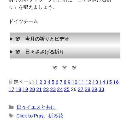
り」を唱えましょう。
ドイツチーム
🌸 今月の祈りとビデオ
🌸 日々ささげる祈り
🌸 🌸 🌸
固定ページ:
1
2
3
4
5
6
7
8
9
10
11
12
13
14
15
16
17
18
19
20
21
22
23
24
25
26
27
28
29
30
カ
日々イエスと共に
テ
タ
Click to Pray
、
祈る花
ゴ
グ
リ