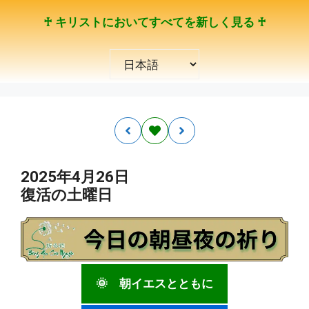
コ
♰ キリストにおいてすべてを新しく見る ♰
ン
テ
言
ン
語
ツ
を
へ
選
ス
択
キ
ッ
プ
2025年4月26日
復活の土曜日
🌞 朝イエスとともに