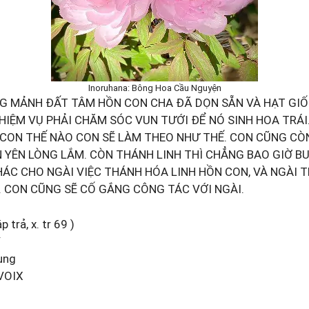
Inoruhana: Bông Hoa Cầu Nguyện
G MẢNH ĐẤT TÂM HỒN CON CHA ĐÃ DỌN SẴN VÀ HẠT GI
HIỆM VỤ PHẢI CHĂM SÓC VUN TƯỚI ĐỂ NÓ SINH HOA TRÁI
 CON THẾ NÀO CON SẼ LÀM THEO NHƯ THẾ. CON CŨNG CÒ
 YÊN LÒNG LẮM. CÒN THÁNH LINH THÌ CHẲNG BAO GIỜ B
ÁC CHO NGÀI VIỆC THÁNH HÓA LINH HỒN CON, VÀ NGÀI T
. CON CŨNG SẼ CỐ GẮNG CÔNG TÁC VỚI NGÀI.
 trả, x. tr 69 )
Y
ung
 VOIX