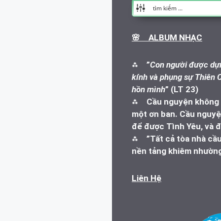
🌸 ALBUM NHẠC
⁂
”
Con người được dựn
kính và phụng sự Thiên C
hồn mình
” (LT 23)
⁂
Cầu nguyện không l
một ơn ban. Cầu nguyện
để được Tình Yêu, và đ
⁂
”Tất cả tòa nhà cầ
nền tảng khiêm nhường
Liên Hệ