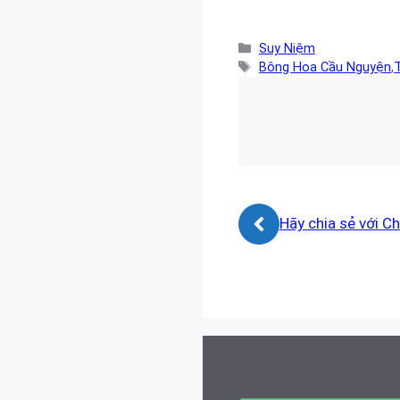
Danh
Suy Niệm
mục
Thẻ
Bông Hoa Cầu Nguyện
,
T
Hãy chia sẻ với C