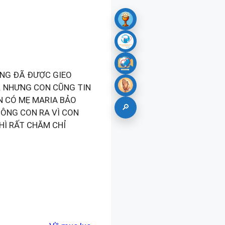
ỐNG ĐÃ ĐƯỢC GIEO
. NHƯNG CON CŨNG TIN
N CÓ MẸ MARIA BẢO
🔎
UÔNG CON RA VÌ CON
HÌ RẤT CHĂM CHỈ