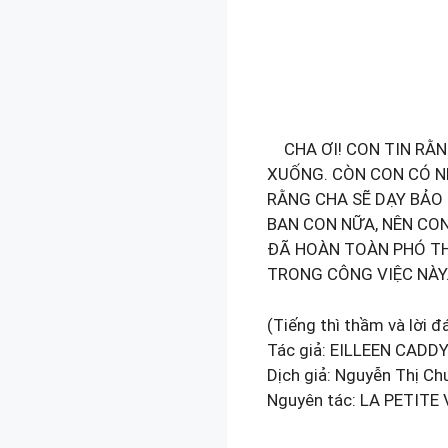
CHA ƠI! CON TIN RẰN
XUỐNG. CÒN CON CÓ N
RẰNG CHA SẼ DẠY BẢO
BAN CON NỮA, NÊN CON
ĐÃ HOÀN TOÀN PHÓ TH
TRONG CÔNG VIỆC NÀY
(Tiếng thì thầm và lời đáp
Tác giả: EILLEEN CADD
Dịch giả: Nguyễn Thị Ch
Nguyên tác: LA PETITE