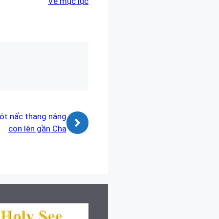
Về mục lục
ột nấc thang nâng
con lên gần Cha