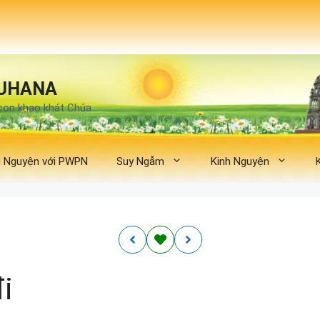
UHANA
con khao khát Chúa
 Nguyện với PWPN
Suy Ngẫm
Kinh Nguyện
i