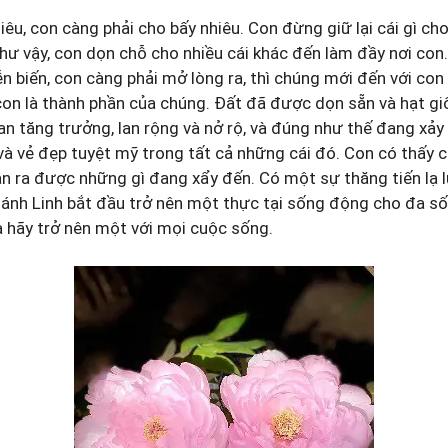
, con càng phải cho bấy nhiêu. Con đừng giữ lại cái gì cho 
 như vậy, con dọn chỗ cho nhiều cái khác đến làm đầy nơi co
n biến, con càng phải mở lòng ra, thì chúng mới đến với con
con là thành phần của chúng. Đất đã được dọn sẵn và hạt g
ian tăng trưởng, lan rộng và nở rộ, và đúng như thế đang xảy 
à vẻ đẹp tuyệt mỹ trong tất cả những cái đó. Con có thấy 
ận ra được những gì đang xẩy đến. Có một sự thăng tiến lạ 
nh Linh bắt đầu trở nên một thực tại sống động cho đa số 
 hãy trở nên một với mọi cuộc sống.