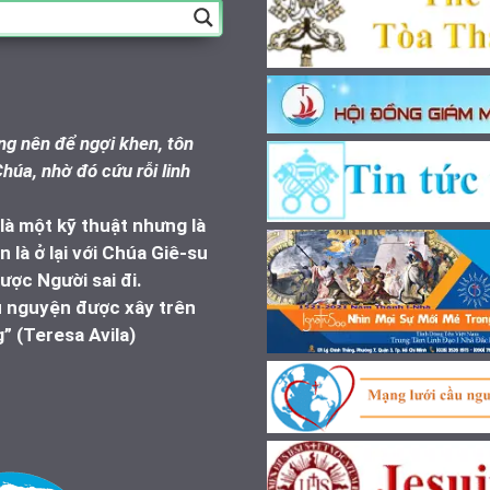
g nên để ngợi khen, tôn
húa, nhờ đó cứu rỗi linh
à một kỹ thuật nhưng là
 là ở lại với Chúa Giê-su
ược Người sai đi.
u nguyện được xây trên
” (Teresa Avila)