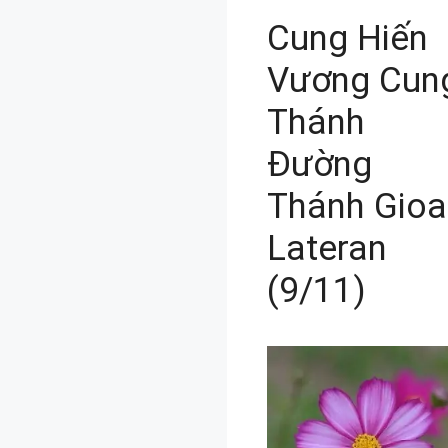
Cung Hiến
Vương Cun
Thánh
Đường
Thánh Gioa
Lateran
(9/11)