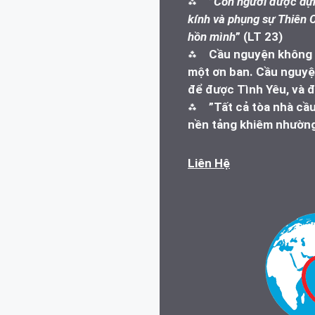
⁂
”
Con người được dựn
kính và phụng sự Thiên C
hồn mình
” (LT 23)
⁂
Cầu nguyện không l
một ơn ban. Cầu nguyện
để được Tình Yêu, và đ
⁂
”Tất cả tòa nhà cầ
nền tảng khiêm nhường
Liên Hệ