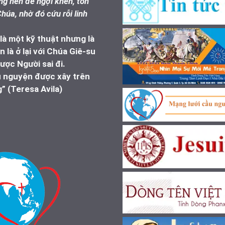
g nên để ngợi khen, tôn
húa, nhờ đó cứu rỗi linh
à một kỹ thuật nhưng là
 là ở lại với Chúa Giê-su
ược Người sai đi.
u nguyện được xây trên
” (Teresa Avila)