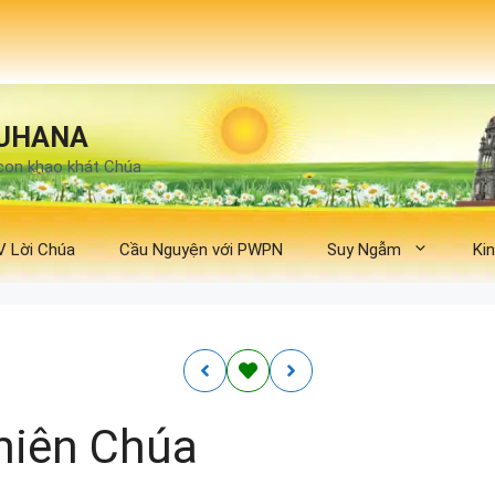
UHANA
con khao khát Chúa
V Lời Chúa
Cầu Nguyện với PWPN
Suy Ngẫm
Ki
hiên Chúa