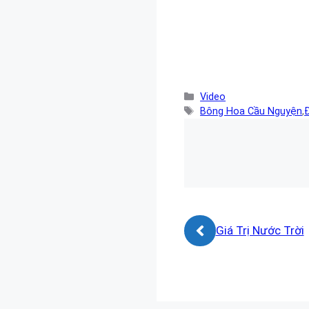
Danh
Video
mục
Thẻ
Bông Hoa Cầu Nguyện
,
Giá Trị Nước Trời