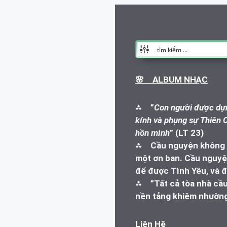
🌸 ALBUM NHẠC
⁂
”
Con người được dựn
kính và phụng sự Thiên C
hồn mình
” (LT 23)
⁂
Cầu nguyện không l
một ơn ban. Cầu nguyện
để được Tình Yêu, và đ
⁂
”Tất cả tòa nhà cầ
nền tảng khiêm nhường
Liên Hệ