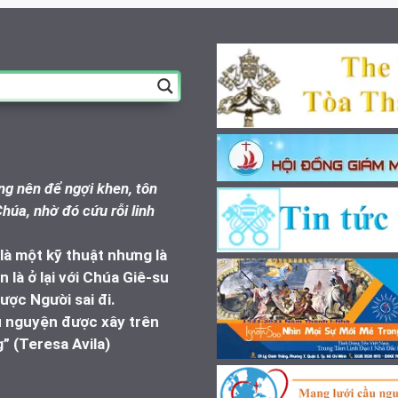
g nên để ngợi khen, tôn
húa, nhờ đó cứu rỗi linh
à một kỹ thuật nhưng là
 là ở lại với Chúa Giê-su
ược Người sai đi.
u nguyện được xây trên
” (Teresa Avila)