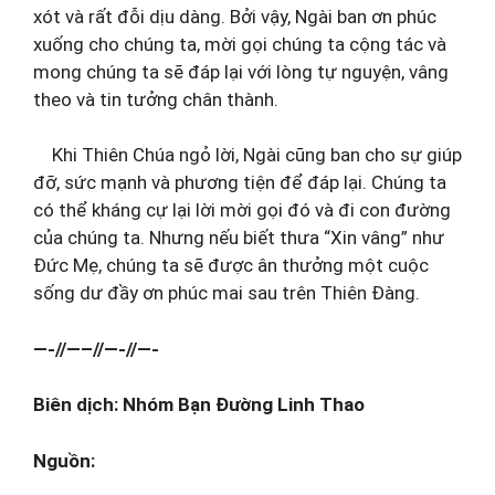
xót và rất đỗi dịu dàng. Bởi vậy, Ngài ban ơn phúc
xuống cho chúng ta, mời gọi chúng ta cộng tác và
mong chúng ta sẽ đáp lại với lòng tự nguyện, vâng
theo và tin tưởng chân thành.
Khi Thiên Chúa ngỏ lời, Ngài cũng ban cho sự giúp
đỡ, sức mạnh và phương tiện để đáp lại. Chúng ta
có thể kháng cự lại lời mời gọi đó và đi con đường
của chúng ta. Nhưng nếu biết thưa “Xin vâng” như
Đức Mẹ, chúng ta sẽ được ân thưởng một cuộc
sống dư đầy ơn phúc mai sau trên Thiên Đàng.
—-//—–//—-//—-
Biên dịch: Nhóm Bạn Đường Linh Thao
Nguồn: