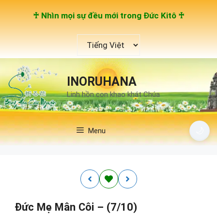
Chuyển
♰ Nhìn mọi sự đều mới trong Đức Kitô ♰
đến
nội
Chọn
dung
một
ngôn
ngữ
INORUHANA
Linh hồn con khao khát Chúa
🌙
Menu
Đức Mẹ Mân Côi – (7/10)