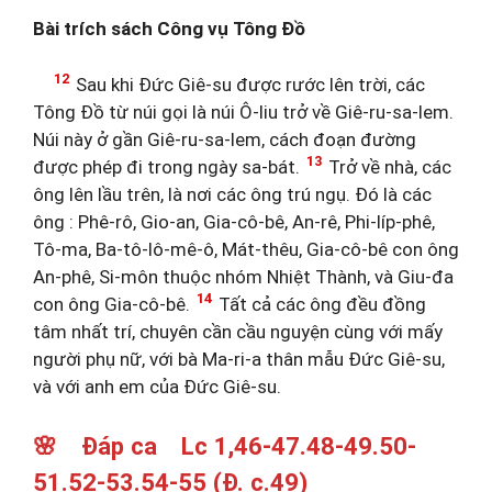
Bài trích sách Công vụ Tông Đồ
12
Sau khi Đức Giê-su được rước lên trời, các
Tông Đồ từ núi gọi là núi Ô-liu trở về Giê-ru-sa-lem.
Núi này ở gần Giê-ru-sa-lem, cách đoạn đường
13
được phép đi trong ngày sa-bát.
Trở về nhà, các
ông lên lầu trên, là nơi các ông trú ngụ. Đó là các
ông : Phê-rô, Gio-an, Gia-cô-bê, An-rê, Phi-líp-phê,
Tô-ma, Ba-tô-lô-mê-ô, Mát-thêu, Gia-cô-bê con ông
An-phê, Si-môn thuộc nhóm Nhiệt Thành, và Giu-đa
14
con ông Gia-cô-bê.
Tất cả các ông đều đồng
tâm nhất trí, chuyên cần cầu nguyện cùng với mấy
người phụ nữ, với bà Ma-ri-a thân mẫu Đức Giê-su,
và với anh em của Đức Giê-su.
🌸 Đáp ca Lc 1,46-47.48-49.50-
51.52-53.54-55 (Đ. c.49)