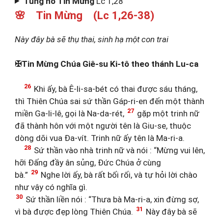
Tung hô Tin Mừng
Lc 1,28
🌸 Tin Mừng (Lc 1,26-38)
Này đây bà sẽ thụ thai, sinh hạ một con trai
✠Tin Mừng Chúa Giê-su Ki-tô theo thánh Lu-ca
26
Khi ấy, bà Ê-li-sa-bét có thai được sáu tháng,
thì Thiên Chúa sai sứ thần Gáp-ri-en đến một thành
27
miền Ga-li-lê, gọi là Na-da-rét,
gặp một trinh nữ
đã thành hôn với một người tên là Giu-se, thuộc
dòng dõi vua Đa-vít. Trinh nữ ấy tên là Ma-ri-a.
28
Sứ thần vào nhà trinh nữ và nói : “Mừng vui lên,
hỡi Đấng đầy ân sủng, Đức Chúa ở cùng
29
bà.”
Nghe lời ấy, bà rất bối rối, và tự hỏi lời chào
như vậy có nghĩa gì.
30
Sứ thần liền nói : “Thưa bà Ma-ri-a, xin đừng sợ,
31
vì bà được đẹp lòng Thiên Chúa.
Này đây bà sẽ