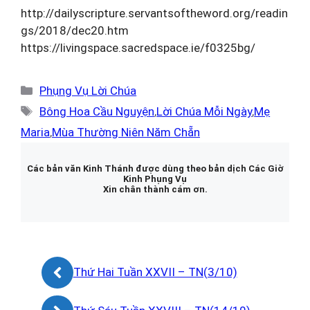
http://dailyscripture.servantsoftheword.org/readin
gs/2018/dec20.htm
https://livingspace.sacredspace.ie/f0325bg/
Danh
Phụng Vụ Lời Chúa
mục
Thẻ
Bông Hoa Cầu Nguyện
,
Lời Chúa Mỗi Ngày
,
Mẹ
Maria
,
Mùa Thường Niên Năm Chẵn
Các bản văn Kinh Thánh được dùng theo bản dịch Các Giờ
Kinh Phụng Vụ
Xin chân thành cám ơn.
Thứ Hai Tuần XXVII – TN(3/10)