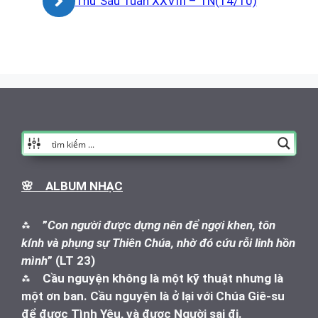
Thứ Sáu Tuần XXVIII – TN(14/10)
🌸 ALBUM NHẠC
⁂
”
Con người được dựng nên để ngợi khen, tôn
kính và phụng sự Thiên Chúa, nhờ đó cứu rỗi linh hồn
mình
” (LT 23)
⁂
Cầu nguyện không là một kỹ thuật nhưng là
một ơn ban. Cầu nguyện là ở lại với Chúa Giê-su
để được Tình Yêu, và được Người sai đi.