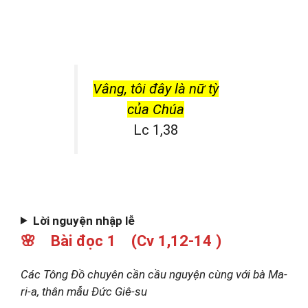
Vâng, tôi đây là nữ tỳ
của Chúa
Lc 1,38
Lời nguyện nhập lễ
🌸 Bài đọc 1 (Cv 1,12-14 )
Các Tông Đồ chuyên cần cầu nguyện cùng với bà Ma-
ri-a, thân mẫu Đức Giê-su