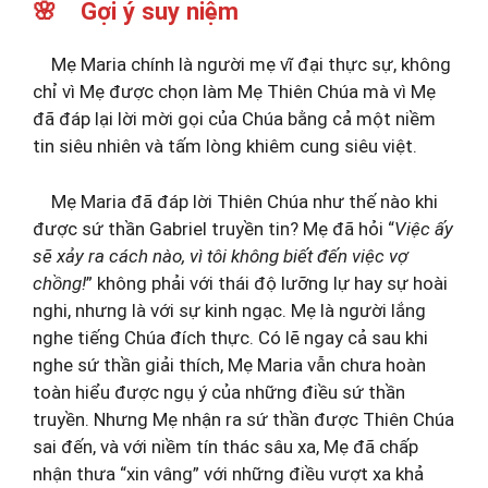
🌸 Gợi ý suy niệm
Mẹ Maria chính là người mẹ vĩ đại thực sự, không
chỉ vì Mẹ được chọn làm Mẹ Thiên Chúa mà vì Mẹ
đã đáp lại lời mời gọi của Chúa bằng cả một niềm
tin siêu nhiên và tấm lòng khiêm cung siêu việt.
Mẹ Maria đã đáp lời Thiên Chúa như thế nào khi
được sứ thần Gabriel truyền tin? Mẹ đã hỏi “
Việc ấy
sẽ xảy ra cách nào, vì tôi không biết đến việc vợ
chồng!
” không phải với thái độ lưỡng lự hay sự hoài
nghi, nhưng là với sự kinh ngạc. Mẹ là người lắng
nghe tiếng Chúa đích thực. Có lẽ ngay cả sau khi
nghe sứ thần giải thích, Mẹ Maria vẫn chưa hoàn
toàn hiểu được ngụ ý của những điều sứ thần
truyền. Nhưng Mẹ nhận ra sứ thần được Thiên Chúa
sai đến, và với niềm tín thác sâu xa, Mẹ đã chấp
nhận thưa “xin vâng” với những điều vượt xa khả