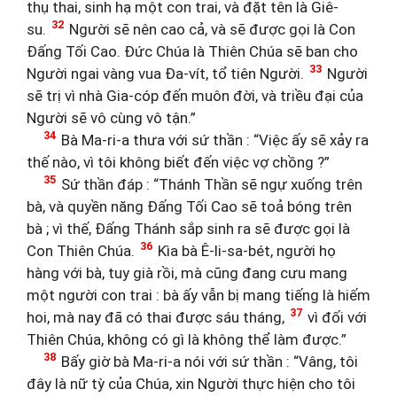
thụ thai, sinh hạ một con trai, và đặt tên là Giê-
32
su.
Người sẽ nên cao cả, và sẽ được gọi là Con
Đấng Tối Cao. Đức Chúa là Thiên Chúa sẽ ban cho
33
Người ngai vàng vua Đa-vít, tổ tiên Người.
Người
sẽ trị vì nhà Gia-cóp đến muôn đời, và triều đại của
Người sẽ vô cùng vô tận.”
34
Bà Ma-ri-a thưa với sứ thần : “Việc ấy sẽ xảy ra
thế nào, vì tôi không biết đến việc vợ chồng ?”
35
Sứ thần đáp : “Thánh Thần sẽ ngự xuống trên
bà, và quyền năng Đấng Tối Cao sẽ toả bóng trên
bà ; vì thế, Đấng Thánh sắp sinh ra sẽ được gọi là
36
Con Thiên Chúa.
Kìa bà Ê-li-sa-bét, người họ
hàng với bà, tuy già rồi, mà cũng đang cưu mang
một người con trai : bà ấy vẫn bị mang tiếng là hiếm
37
hoi, mà nay đã có thai được sáu tháng,
vì đối với
Thiên Chúa, không có gì là không thể làm được.”
38
Bấy giờ bà Ma-ri-a nói với sứ thần : “Vâng, tôi
đây là nữ tỳ của Chúa, xin Người thực hiện cho tôi