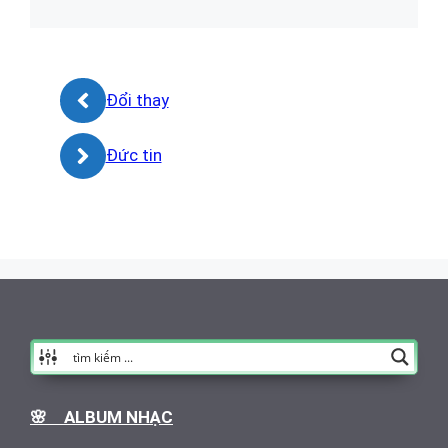
Đổi thay
Đức tin
🌸 ALBUM NHẠC