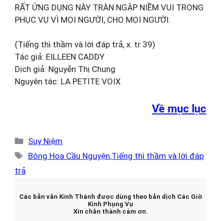
RẤT ỨNG DỤNG NÀY TRÀN NGẬP NIỀM VUI TRONG
PHỤC VỤ VÌ MỌI NGƯỜI, CHO MỌI NGƯỜI.
(Tiếng thì thầm và lời đáp trả, x. tr 39)
Tác giả: EILLEEN CADDY
Dịch giả: Nguyễn Thị Chung
Nguyên tác: LA PETITE VOIX
Về mục lục
Danh
Suy Niệm
mục
Thẻ
Bông Hoa Cầu Nguyện
,
Tiếng thì thầm và lời đáp
trả
Các bản văn Kinh Thánh được dùng theo bản dịch Các Giờ
Kinh Phụng Vụ
Xin chân thành cám ơn.