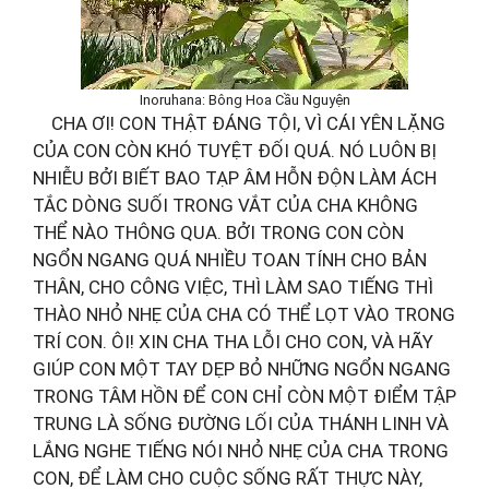
Inoruhana: Bông Hoa Cầu Nguyện
CHA ƠI! CON THẬT ĐÁNG TỘI, VÌ CÁI YÊN LẶNG
CỦA CON CÒN KHÓ TUYỆT ĐỐI QUÁ. NÓ LUÔN BỊ
NHIỄU BỞI BIẾT BAO TẠP ÂM HỖN ĐỘN LÀM ÁCH
TẮC DÒNG SUỐI TRONG VẮT CỦA CHA KHÔNG
THỂ NÀO THÔNG QUA. BỞI TRONG CON CÒN
NGỔN NGANG QUÁ NHIỀU TOAN TÍNH CHO BẢN
THÂN, CHO CÔNG VIỆC, THÌ LÀM SAO TIẾNG THÌ
THÀO NHỎ NHẸ CỦA CHA CÓ THỂ LỌT VÀO TRONG
TRÍ CON. ÔI! XIN CHA THA LỖI CHO CON, VÀ HÃY
GIÚP CON MỘT TAY DẸP BỎ NHỮNG NGỔN NGANG
TRONG TÂM HỒN ĐỂ CON CHỈ CÒN MỘT ĐIỂM TẬP
TRUNG LÀ SỐNG ĐƯỜNG LỐI CỦA THÁNH LINH VÀ
LẮNG NGHE TIẾNG NÓI NHỎ NHẸ CỦA CHA TRONG
CON, ĐỂ LÀM CHO CUỘC SỐNG RẤT THỰC NÀY,