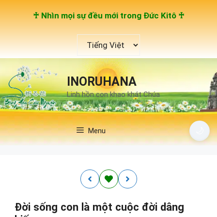
Chuyển
♰ Nhìn mọi sự đều mới trong Đức Kitô ♰
đến
nội
Chọn
dung
một
ngôn
ngữ
INORUHANA
Linh hồn con khao khát Chúa
🌙
Menu
Đời sống con là một cuộc đời dâng