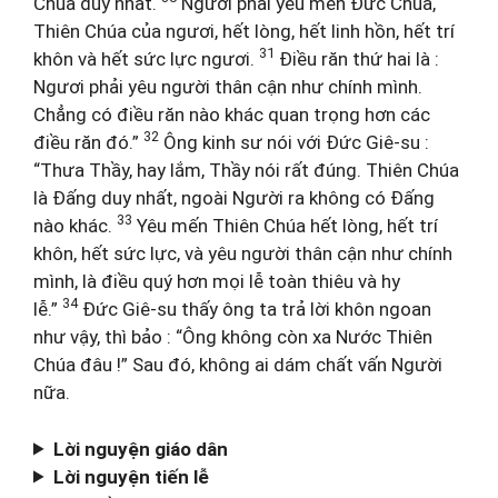
Chúa duy nhất.
Ngươi phải yêu mến Đức Chúa,
Thiên Chúa của ngươi, hết lòng, hết linh hồn, hết trí
31
khôn và hết sức lực ngươi.
Điều răn thứ hai là :
Ngươi phải yêu người thân cận như chính mình.
Chẳng có điều răn nào khác quan trọng hơn các
32
điều răn đó.”
Ông kinh sư nói với Đức Giê-su :
“Thưa Thầy, hay lắm, Thầy nói rất đúng. Thiên Chúa
là Đấng duy nhất, ngoài Người ra không có Đấng
33
nào khác.
Yêu mến Thiên Chúa hết lòng, hết trí
khôn, hết sức lực, và yêu người thân cận như chính
mình, là điều quý hơn mọi lễ toàn thiêu và hy
34
lễ.”
Đức Giê-su thấy ông ta trả lời khôn ngoan
như vậy, thì bảo : “Ông không còn xa Nước Thiên
Chúa đâu !” Sau đó, không ai dám chất vấn Người
nữa.
Lời nguyện giáo dân
Lời nguyện tiến lễ