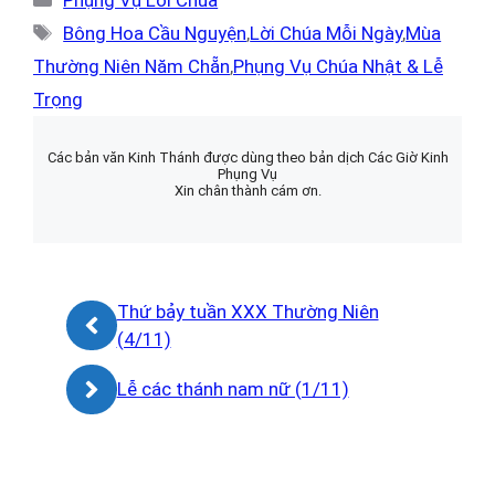
mục
Thẻ
Bông Hoa Cầu Nguyện
,
Lời Chúa Mỗi Ngày
,
Mùa
Thường Niên Năm Chẵn
,
Phụng Vụ Chúa Nhật & Lễ
Trọng
Các bản văn Kinh Thánh được dùng theo bản dịch Các Giờ Kinh
Phụng Vụ
Xin chân thành cám ơn.
Thứ bảy tuần XXX Thường Niên
(4/11)
Lễ các thánh nam nữ (1/11)