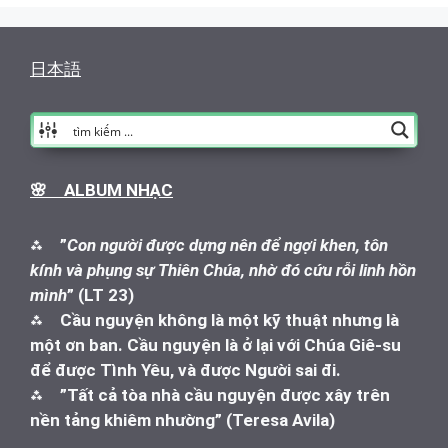
日本語
🌸 ALBUM NHẠC
⁂
”
Con người được dựng nên để ngợi khen, tôn
kính và phụng sự Thiên Chúa, nhờ đó cứu rỗi linh hồn
mình
” (LT 23)
⁂
Cầu nguyện không là một kỹ thuật nhưng là
một ơn ban. Cầu nguyện là ở lại với Chúa Giê-su
để được Tình Yêu, và được Người sai đi.
⁂
”Tất cả tòa nhà cầu nguyện được xây trên
nền tảng khiêm nhường” (Teresa Avila)