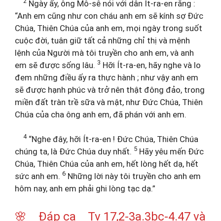
2
Ngày ấy, ông Mô-sê nói với dân Ít-ra-en rằng :
“Anh em cũng như con cháu anh em sẽ kính sợ Đức
Chúa, Thiên Chúa của anh em, mọi ngày trong suốt
cuộc đời, tuân giữ tất cả những chỉ thị và mệnh
lệnh của Người mà tôi truyền cho anh em, và anh
3
em sẽ được sống lâu.
Hỡi Ít-ra-en, hãy nghe và lo
đem những điều ấy ra thực hành ; như vậy anh em
sẽ được hạnh phúc và trở nên thật đông đảo, trong
miền đất tràn trề sữa và mật, như Đức Chúa, Thiên
Chúa của cha ông anh em, đã phán với anh em.
4
“Nghe đây, hỡi Ít-ra-en ! Đức Chúa, Thiên Chúa
5
chúng ta, là Đức Chúa duy nhất.
Hãy yêu mến Đức
Chúa, Thiên Chúa của anh em, hết lòng hết dạ, hết
6
sức anh em.
Những lời này tôi truyền cho anh em
hôm nay, anh em phải ghi lòng tạc dạ.”
🌸 Đáp ca Tv 17,2-3a.3bc-4.47 và