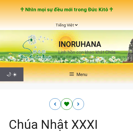
Chuyển
♰ Nhìn mọi sự đều mới trong Đức Kitô ♰
đến
nội
Chọn
dung
một
ngôn
INORUHANA
ngữ
Linh hồn con khao khát Chúa
🌙
☀️
Menu
Chúa Nhật XXXI