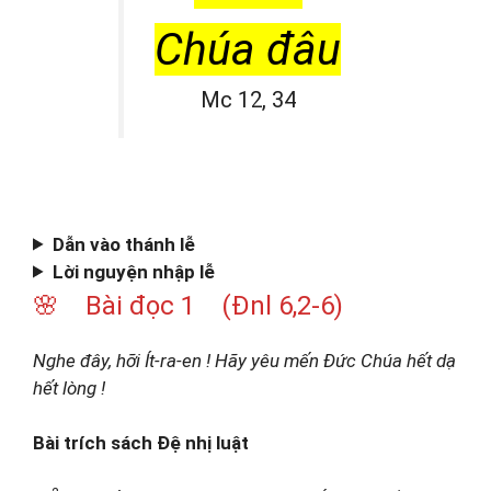
Chúa đâu
Mc 12, 34
Dẫn vào thánh lễ
Lời nguyện nhập lễ
🌸 Bài đọc 1 (Đnl 6,2-6)
Nghe đây, hỡi Ít-ra-en ! Hãy yêu mến Đức Chúa hết dạ
hết lòng !
Bài trích sách Đệ nhị luật