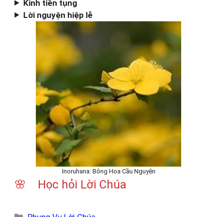
Kinh tiền tụng
Lời nguyện hiệp lễ
Inoruhana: Bông Hoa Cầu Nguyện
🌸 Học hỏi Lời Chúa
Danh
Phụng Vụ Lời Chúa