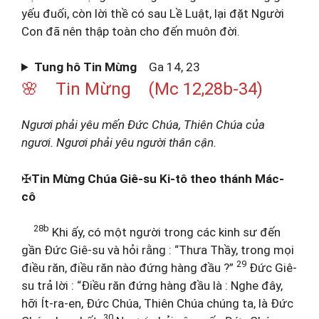
yếu đuối, còn lời thề có sau Lề Luật, lại đặt Người
Con đã nên thập toàn cho đến muôn đời.
Tung hô Tin Mừng
Ga 14, 23
🌸 Tin Mừng (Mc 12,28b-34)
Ngươi phải yêu mến Đức Chúa, Thiên Chúa của
ngươi. Ngươi phải yêu người thân cận.
✠
Tin Mừng Chúa Giê-su Ki-tô theo thánh Mác-
cô
28b
Khi ấy, có một người trong các kinh sư đến
gần Đức Giê-su và hỏi rằng : “Thưa Thầy, trong mọi
29
điều răn, điều răn nào đứng hàng đầu ?”
Đức Giê-
su trả lời : “Điều răn đứng hàng đầu là : Nghe đây,
hỡi Ít-ra-en, Đức Chúa, Thiên Chúa chúng ta, là Đức
30