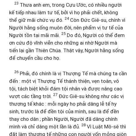
23
Thưa anh em, trong Cựu Ước, có nhiều người
kế tiếp nhau làm tư tế, bởi vì họ phải chết, không
24
thể giữ mãi chức vụ đó.
Còn Đức Giê-su, chính vì
Người hằng sống muôn đời, nên phẩm vị tư tế của
25
Người tồn tại mãi mãi.
Do đó, Người có thể đem
ơn cứu độ vĩnh viễn cho những ai nhờ Người mà
tiến lại gần Thiên Chúa. Thật vậy, Người hằng sống
để chuyển cầu cho họ.
26
Phải, đó chính là vị Thượng Tế mà chúng ta cần
đến : một vị Thượng Tế thánh thiện, vẹn toàn, vô
tội, tách biệt khỏi đám tội nhân và được nâng cao
27
vượt các tầng trời.
Đức Giê-su không như các vị
thượng tế khác : mỗi ngày họ phải dâng lễ tế hy
sinh, trước là để đền tội của mình, sau là để đền
thay cho dân ; phần Người, Người đã dâng chính
28
mình và chỉ dâng một lần là đủ.
Vì Luật Mô-sê thì
đặt làm thượng tế những con người vốn mỏng giòn