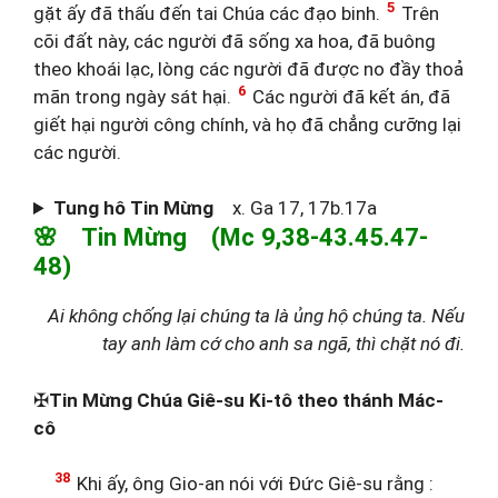
5
gặt ấy đã thấu đến tai Chúa các đạo binh.
Trên
cõi đất này, các người đã sống xa hoa, đã buông
theo khoái lạc, lòng các người đã được no đầy thoả
6
mãn trong ngày sát hại.
Các người đã kết án, đã
giết hại người công chính, và họ đã chẳng cưỡng lại
các người.
Tung hô Tin Mừng
x. Ga 17, 17b.17a
🌸 Tin Mừng (Mc 9,38-43.45.47-
48)
Ai không chống lại chúng ta là ủng hộ chúng ta. Nếu
tay anh làm cớ cho anh sa ngã, thì chặt nó đi.
✠
Tin Mừng Chúa Giê-su Ki-tô theo thánh Mác-
cô
38
Khi ấy, ông Gio-an nói với Đức Giê-su rằng :