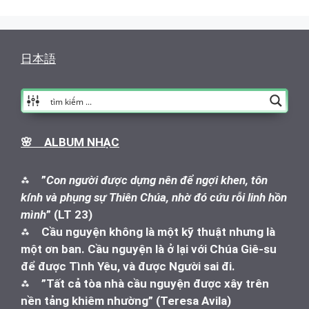
日本語
🌸 ALBUM NHẠC
⁂
”
Con người được dựng nên để ngợi khen, tôn
kính và phụng sự Thiên Chúa, nhờ đó cứu rỗi linh hồn
mình
” (LT 23)
⁂
Cầu nguyện không là một kỹ thuật nhưng là
một ơn ban. Cầu nguyện là ở lại với Chúa Giê-su
để được Tình Yêu, và được Người sai đi.
⁂
”Tất cả tòa nhà cầu nguyện được xây trên
nền tảng khiêm nhường” (Teresa Avila)