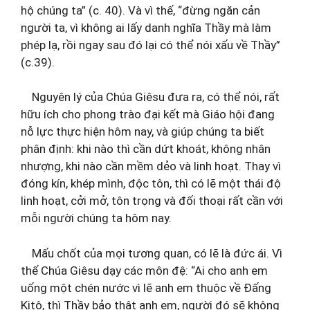
hộ chúng ta” (c. 40). Và vì thế, “đừng ngăn cản
người ta, vì không ai lấy danh nghĩa Thầy mà làm
phép lạ, rồi ngay sau đó lại có thể nói xấu về Thầy”
(c.39).
Nguyên lý của Chúa Giêsu đưa ra, có thể nói, rất
hữu ích cho phong trào đại kết mà Giáo hội đang
nỗ lực thực hiện hôm nay, và giúp chúng ta biết
phân định: khi nào thì cần dứt khoát, không nhân
nhượng, khi nào cần mềm dẻo và linh hoạt. Thay vì
đóng kín, khép mình, độc tôn, thì có lẽ một thái độ
linh hoạt, cởi mở, tôn trọng và đối thoại rất cần với
mỗi người chúng ta hôm nay.
Mấu chốt của mọi tương quan, có lẽ là đức ái. Vì
thế Chúa Giêsu dạy các môn đệ: “Ai cho anh em
uống một chén nước vì lẽ anh em thuộc về Đấng
Kitô, thì Thầy bảo thật anh em, người đó sẽ không