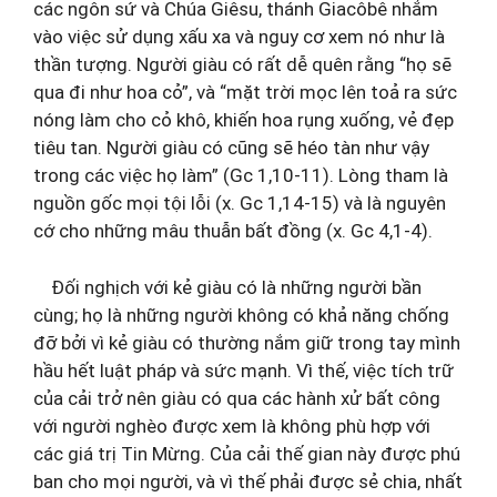
các ngôn sứ và Chúa Giêsu, thánh Giacôbê nhắm
vào việc sử dụng xấu xa và nguy cơ xem nó như là
thần tượng. Người giàu có rất dễ quên rằng “họ sẽ
qua đi như hoa cỏ”, và “mặt trời mọc lên toả ra sức
nóng làm cho cỏ khô, khiến hoa rụng xuống, vẻ đẹp
tiêu tan. Người giàu có cũng sẽ héo tàn như vậy
trong các việc họ làm” (Gc 1,10-11). Lòng tham là
nguồn gốc mọi tội lỗi (x. Gc 1,14-15) và là nguyên
cớ cho những mâu thuẫn bất đồng (x. Gc 4,1-4).
Đối nghịch với kẻ giàu có là những người bần
cùng; họ là những người không có khả năng chống
đỡ bởi vì kẻ giàu có thường nắm giữ trong tay mình
hầu hết luật pháp và sức mạnh. Vì thế, việc tích trữ
của cải trở nên giàu có qua các hành xử bất công
với người nghèo được xem là không phù hợp với
các giá trị Tin Mừng. Của cải thế gian này được phú
ban cho mọi người, và vì thế phải được sẻ chia, nhất