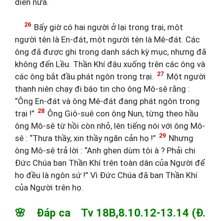
diễn nữa.
26
Bấy giờ có hai người ở lại trong trại, một
người tên là En-đát, một người tên là Mê-đát. Các
ông đã được ghi trong danh sách kỳ mục, nhưng đã
không đến Lều. Thần Khí đậu xuống trên các ông và
27
các ông bắt đầu phát ngôn trong trại.
Một người
thanh niên chạy đi báo tin cho ông Mô-sê rằng :
“Ông En-đát và ông Mê-đát đang phát ngôn trong
28
trại !”
Ông Giô-suê con ông Nun, từng theo hầu
ông Mô-sê từ hồi còn nhỏ, lên tiếng nói với ông Mô-
29
sê : “Thưa thầy, xin thầy ngăn cản họ !”
Nhưng
ông Mô-sê trả lời : “Anh ghen dùm tôi à ? Phải chi
Đức Chúa ban Thần Khí trên toàn dân của Người để
họ đều là ngôn sứ !” Vì Đức Chúa đã ban Thần Khí
của Người trên họ.
🌸 Đáp ca Tv 18B,8.10.12-13.14 (Đ.