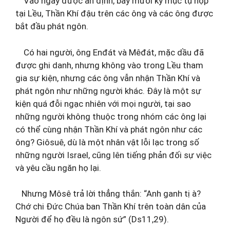
Vào ngày được ấn định, bảy mươi kỳ mục tụ họp
tại Lều, Thần Khí đậu trên các ông và các ông được
bắt đầu phát ngôn.
Có hai người, ông Enđát và Mêđát, mặc dầu đã
được ghi danh, nhưng không vào trong Lều tham
gia sự kiện, nhưng các ông vẫn nhận Thần Khí và
phát ngôn như những người khác. Đây là một sự
kiện quá đỗi ngạc nhiên với mọi người, tại sao
những người không thuộc trong nhóm các ông lại
có thể cùng nhận Thần Khí và phát ngôn như các
ông? Giôsuê, dù là một nhân vật lỗi lạc trong số
những người Israel, cũng lên tiếng phản đối sự việc
và yêu cầu ngăn họ lại.
Nhưng Môsê trả lời thẳng thắn: “Anh ganh tị à?
Chớ chi Đức Chúa ban Thần Khí trên toàn dân của
Người để họ đều là ngôn sứ” (Ds11,29).