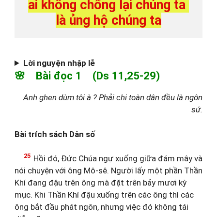
ai không chống lại chúng ta 
là ủng hộ chúng ta
Lời nguyện nhập lễ
🌸 Bài đọc 1 (Ds 11,25-29)
Anh ghen dùm tôi à ? Phải chi toàn dân đều là ngôn
sứ.
Bài trích sách Dân số
25
Hồi đó, Đức Chúa ngự xuống giữa đám mây và
nói chuyện với ông Mô-sê. Người lấy một phần Thần
Khí đang đậu trên ông mà đặt trên bảy mươi kỳ
mục. Khi Thần Khí đậu xuống trên các ông thì các
ông bắt đầu phát ngôn, nhưng việc đó không tái