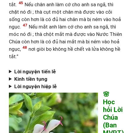
45
tắt.
Nếu chân anh làm cớ cho anh sa ngã, thì
chặt nó đi ; thà cụt một chân mà được vào cõi
sống còn hơn là có đủ hai chân mà bị ném vào hoả
47
ngục.
Nếu mắt anh làm cớ cho anh sa ngã, thì
móc nó đi ; thà chột mắt mà được vào Nước Thiên
Chúa còn hơn là có đủ hai mắt mà bị ném vào hoả
48
ngục,
nơi giòi bọ không hề chết và lửa không hề
tắt.”
Lời nguyện tiến lễ
Kinh tiền tụng
Lời nguyện hiệp lễ
🌸
Học
hỏi Lời
Chúa
(Ban
MVPT)