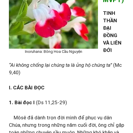
TINH
THẦN
ĐẠI
ĐỒNG
VÀ LIÊN
ĐỚI
Inoruhana: Bông Hoa Cầu Nguyện
“Ai không chống lại chúng ta là ủng hộ chúng ta”
(Mc
9,40)
I. CÁC BÀI ĐỌC
1. Bài đọc I
(Ds 11,25-29)
Môsê đã dành trọn đời mình để phục vụ dân
Chúa, nhưng trong những năm cuối đời, ông chỉ gặp
toàn những chuyện sầu muộn. Những khó khăn và