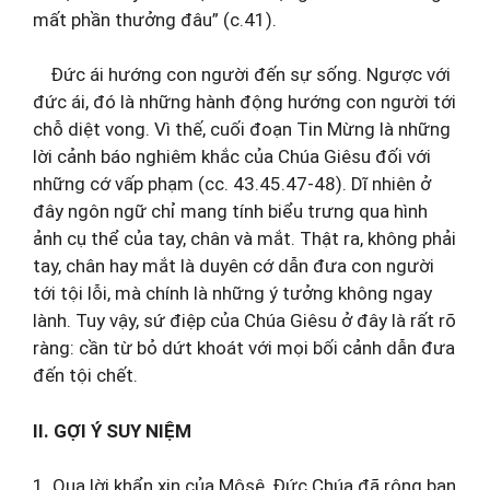
mất phần thưởng đâu” (c.41).
Đức ái hướng con người đến sự sống. Ngược với
đức ái, đó là những hành động hướng con người tới
chỗ diệt vong. Vì thế, cuối đoạn Tin Mừng là những
lời cảnh báo nghiêm khắc của Chúa Giêsu đối với
những cớ vấp phạm (cc. 43.45.47-48). Dĩ nhiên ở
đây ngôn ngữ chỉ mang tính biểu trưng qua hình
ảnh cụ thể của tay, chân và mắt. Thật ra, không phải
tay, chân hay mắt là duyên cớ dẫn đưa con người
tới tội lỗi, mà chính là những ý tưởng không ngay
lành. Tuy vậy, sứ điệp của Chúa Giêsu ở đây là rất rõ
ràng: cần từ bỏ dứt khoát với mọi bối cảnh dẫn đưa
đến tội chết.
II. GỢI Ý SUY NIỆM
1. Qua lời khẩn xin của Môsê, Đức Chúa đã rộng ban