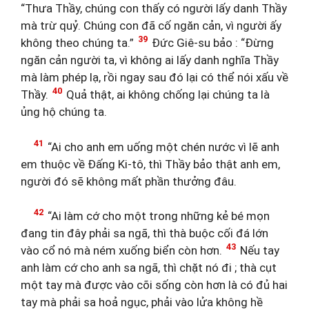
“Thưa Thầy, chúng con thấy có người lấy danh Thầy
mà trừ quỷ. Chúng con đã cố ngăn cản, vì người ấy
39
không theo chúng ta.”
Đức Giê-su bảo : “Đừng
ngăn cản người ta, vì không ai lấy danh nghĩa Thầy
mà làm phép lạ, rồi ngay sau đó lại có thể nói xấu về
40
Thầy.
Quả thật, ai không chống lại chúng ta là
ủng hộ chúng ta.
41
“Ai cho anh em uống một chén nước vì lẽ anh
em thuộc về Đấng Ki-tô, thì Thầy bảo thật anh em,
người đó sẽ không mất phần thưởng đâu.
42
“Ai làm cớ cho một trong những kẻ bé mọn
đang tin đây phải sa ngã, thì thà buộc cối đá lớn
43
vào cổ nó mà ném xuống biển còn hơn.
Nếu tay
anh làm cớ cho anh sa ngã, thì chặt nó đi ; thà cụt
một tay mà được vào cõi sống còn hơn là có đủ hai
tay mà phải sa hoả ngục, phải vào lửa không hề