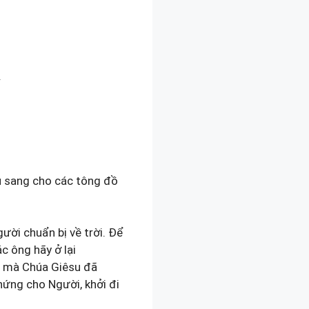
đệ,
.
 sang cho các tông đồ
ười chuẩn bị về trời. Để
c ông hãy ở lại
n mà Chúa Giêsu đã
hứng cho Người, khởi đi