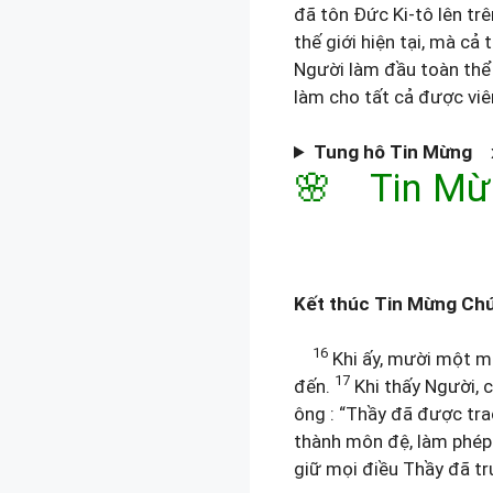
đã tôn Đức Ki-tô lên tr
thế giới hiện tại, mà cả 
Người làm đầu toàn thể
làm cho tất cả được vi
Tung hô Tin Mừng
x.
🌸 Tin Mừ
Kết thúc Tin Mừng Chú
16
Khi ấy, mười một mô
17
đến.
Khi thấy Người, c
ông : “Thầy đã được tra
thành môn đệ, làm phép
giữ mọi điều Thầy đã tr