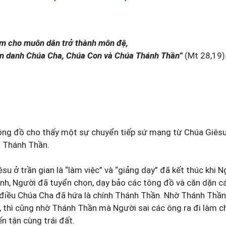
 đi và làm cho muôn dân trở thành môn 
ân danh Chúa Cha, Chúa Con và Chúa Thánh Thần”
(Mt 28,19)
g đồ cho thấy một sự chuyển tiếp sứ mạng từ Chúa Giêsu
a Thánh Thần.
ở trần gian là “làm việc” và “giảng dạy” đã kết thúc khi Ng
nh, Người đã tuyển chọn, dạy bảo các tông đồ và căn dặn cá
điều Chúa Cha đã hứa là chính Thánh Thần. Nhờ Thánh Thầ
 thì cũng nhờ Thánh Thần mà Người sai các ông ra đi làm c
n tận cùng trái đất.