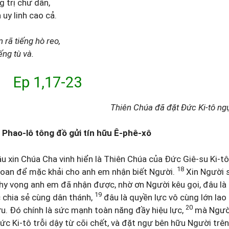
 trị chư dân,
uy linh cao cả.
 rã tiếng hò reo,
ếng tù và.
 Ep 1,17-23
Thiên Chúa đã đặt Đức Ki-tô ngự
h Phao-lô tông đồ gửi tín hữu Ê-phê-xô
u xin Chúa Cha vinh hiển là Thiên Chúa của Đức Giê-su Ki-tô
18
goan để mặc khải cho anh em nhận biết Người.
Xin Người s
 hy vọng anh em đã nhận được, nhờ ơn Người kêu gọi, đâu là 
19
chia sẻ cùng dân thánh,
đâu là quyền lực vô cùng lớn lao
20
ữu. Đó chính là sức mạnh toàn năng đầy hiệu lực,
mà Người
ức Ki-tô trỗi dậy từ cõi chết, và đặt ngự bên hữu Người trên