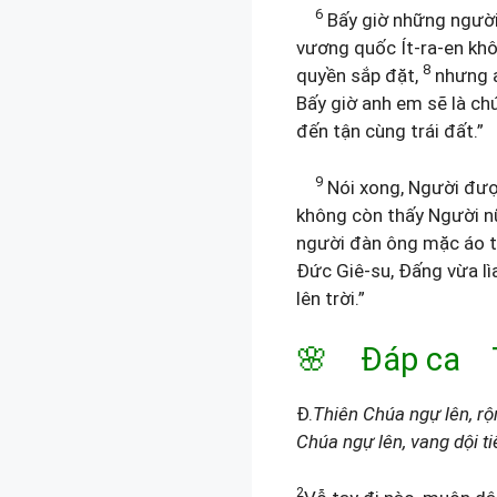
6
Bấy giờ những người 
vương quốc Ít-ra-en kh
8
quyền sắp đặt,
nhưng a
Bấy giờ anh em sẽ là ch
đến tận cùng trái đất.”
9
Nói xong, Người đượ
không còn thấy Người 
người đàn ông mặc áo 
Đức Giê-su, Đấng vừa lì
lên trời.”
🌸 Đáp ca Tv 
Đ.
Thiên Chúa ngự lên, rộn
Chúa ngự lên, vang dội ti
2