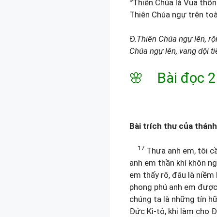
Thiên Chúa là Vua thống
Thiên Chúa ngự trên toà 
Đ.
Thiên Chúa ngự lên, rộn
Chúa ngự lên, vang dội ti
🌸 Bài đọc 2
Bài trích thư của thán
17
Thưa anh em, tôi cầ
anh em thần khí khôn n
em thấy rõ, đâu là niềm
phong phú anh em được 
chúng ta là những tín h
Đức Ki-tô, khi làm cho Đ