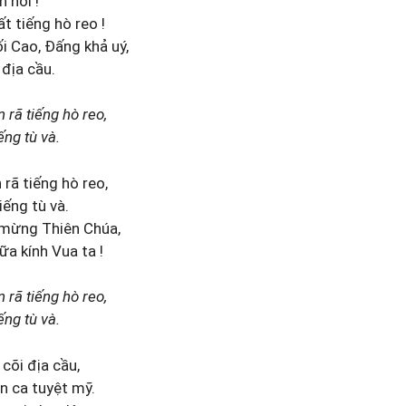
 hỡi !
t tiếng hò reo !
i Cao, Đấng khả uý,
 địa cầu.
 rã tiếng hò reo,
ếng tù và.
 rã tiếng hò reo,
iếng tù và.
 mừng Thiên Chúa,
ữa kính Vua ta !
 rã tiếng hò reo,
ếng tù và.
cõi địa cầu,
n ca tuyệt mỹ.