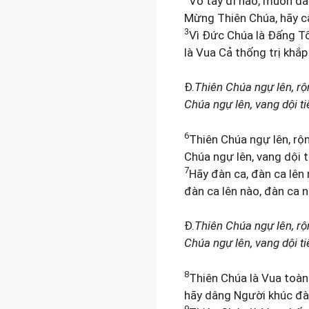
Vỗ tay đi nào, muôn dân
Mừng Thiên Chúa, hãy cấ
3
Vì Đức Chúa là Đấng Tố
là Vua Cả thống trị khắp
Đ.
Thiên Chúa ngự lên, rộn
Chúa ngự lên, vang dội ti
6
Thiên Chúa ngự lên, rộn
Chúa ngự lên, vang dội t
7
Hãy đàn ca, đàn ca lên
đàn ca lên nào, đàn ca n
Đ.
Thiên Chúa ngự lên, rộn
Chúa ngự lên, vang dội ti
8
Thiên Chúa là Vua toàn 
hãy dâng Người khúc đà
9