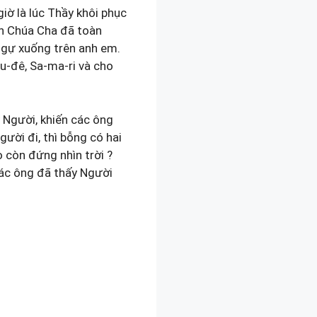
iờ là lúc Thầy khôi phục
ạn Chúa Cha đã toàn
gự xuống trên anh em.
u-đê, Sa-ma-ri và cho
 Người, khiến các ông
ười đi, thì bỗng có hai
o còn đứng nhìn trời ?
các ông đã thấy Người