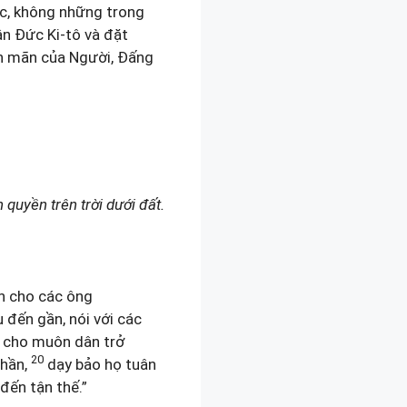
ợc, không những trong
n Đức Ki-tô và đặt
ên mãn của Người, Đấng
 quyền trên trời dưới đất.
ền cho các ông
 đến gần, nói với các
 cho muôn dân trở
20
Thần,
dạy bảo họ tuân
đến tận thế.”