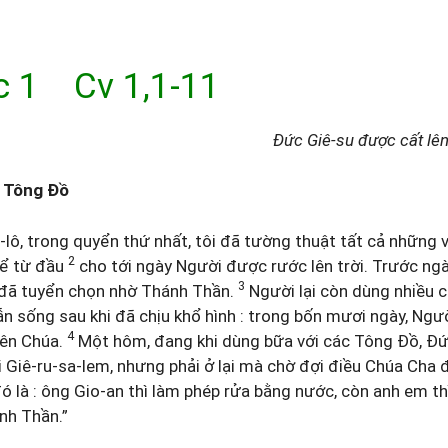
c 1 Cv 1,1-11
Đức Giê-su được cất lên
ụ Tông Đồ
lô, trong quyển thứ nhất, tôi đã tường thuật tất cả những 
2
kể từ đầu
cho tới ngày Người được rước lên trời. Trước ngà
3
đã tuyển chọn nhờ Thánh Thần.
Người lại còn dùng nhiều 
ẫn sống sau khi đã chịu khổ hình : trong bốn mươi ngày, Ngườ
4
iên Chúa.
Một hôm, đang khi dùng bữa với các Tông Đồ, Đứ
 Giê-ru-sa-lem, nhưng phải ở lại mà chờ đợi điều Chúa Cha 
ó là : ông Gio-an thì làm phép rửa bằng nước, còn anh em th
nh Thần.”