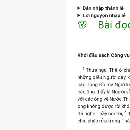
Dẫn nhập thánh lễ
Lời nguyện nhập lễ
🌸 Bài đọ
Khởi đầu sách Công v
1
Thưa ngài Thê-ô-phi-
những điều Người dạy, 
các Tông Đồ mà Người 
các ông thấy là Người v
với các ông về Nước Th
ông không được rời khỏi
5
đã nghe Thầy nói tới,
đ
chịu phép rửa trong Thá