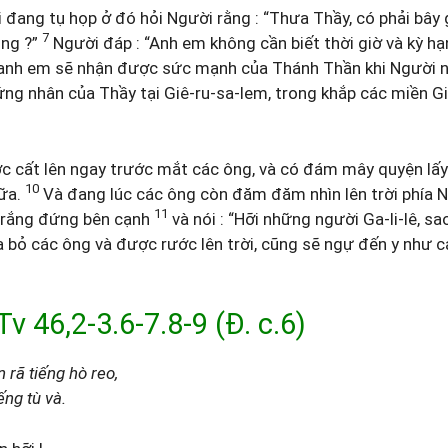
đang tụ họp ở đó hỏi Người rằng : “Thưa Thầy, có phải bây g
7
ông ?”
Người đáp : “Anh em không cần biết thời giờ và kỳ h
nh em sẽ nhận được sức mạnh của Thánh Thần khi Người n
ứng nhân của Thầy tại Giê-ru-sa-lem, trong khắp các miền Gi
c cất lên ngay trước mắt các ông, và có đám mây quyện lấy
10
nữa.
Và đang lúc các ông còn đăm đăm nhìn lên trời phía Ng
11
trắng đứng bên cạnh
và nói : “Hỡi những người Ga-li-lê, sa
a bỏ các ông và được rước lên trời, cũng sẽ ngự đến y như 
46,2-3.6-7.8-9 (Đ. c.6)
 rã tiếng hò reo,
ếng tù và.