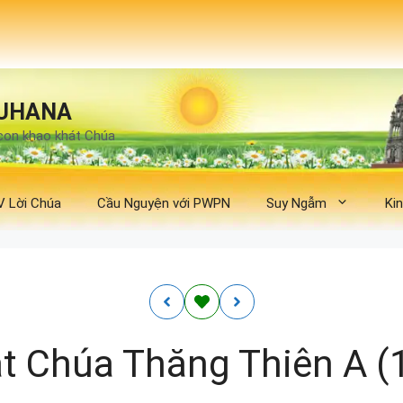
UHANA
con khao khát Chúa
V Lời Chúa
Cầu Nguyện với PWPN
Suy Ngẫm
Ki
t Chúa Thăng Thiên A (