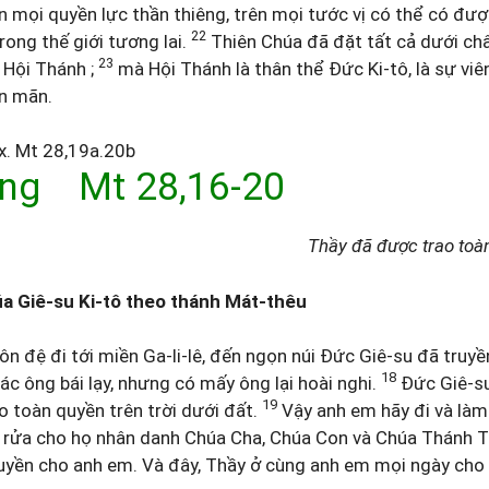
ên mọi quyền lực thần thiêng, trên mọi tước vị có thể có đư
22
trong thế giới tương lai.
Thiên Chúa đã đặt tất cả dưới châ
23
 Hội Thánh ;
mà Hội Thánh là thân thể Đức Ki-tô, là sự vi
ên mãn.
 Mt 28,19a.20b
ng Mt 28,16-20
Thầy đã được trao toàn
a Giê-su Ki-tô theo thánh Mát-thêu
n đệ đi tới miền Ga-li-lê, đến ngọn núi Đức Giê-su đã truy
18
ác ông bái lạy, nhưng có mấy ông lại hoài nghi.
Đức Giê-su
19
o toàn quyền trên trời dưới đất.
Vậy anh em hãy đi và làm
 rửa cho họ nhân danh Chúa Cha, Chúa Con và Chúa Thánh 
uyền cho anh em. Và đây, Thầy ở cùng anh em mọi ngày cho 